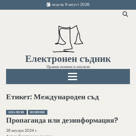
Skip
неделя, 9 август 2026
to
content
Електронен съдник
Правни новини и анализи
Етикет:
Международен съд
АНАЛИЗИ
НОВИНИ
Пропаганда или дезинформация?
28 януари 2024 г.