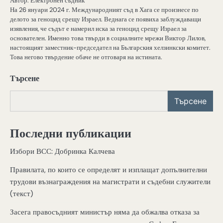
Автор: Електронен съдник
На 26 януари 2024 г. Международният съд в Хага се произнесе по
делото за геноцид срещу Израел. Веднага се появиха заблуждаващи
изявления, че съдът е намерил иска за геноцид срещу Израел за
основателен. Именно това твърди в социалните мрежи Виктор Лилов,
настоящият заместник-председател на Българския хелзинкски комитет.
Това негово твърдение обаче не отговаря на истината.
Търсене
Търсене
Последни публикации
Избори ВСС: Добринка Калчева
Правилата, по които се определят и изплащат допълнителни
трудови възнаграждения на магистрати и съдебни служители
(текст)
Засега правосъдният министър няма да обжалва отказа за