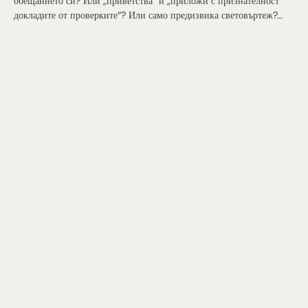
обещанието си? Или „приветства“ и „приложи с признателност“
докладите от проверките“? Или само предизвика световъртеж?…