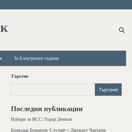
ик
к
За Електронен съдник
Търсене
Търсене
Последни публикации
Избори за ВСС: Тодор Деянов
Божидар Божанов: Случаят с Джевдет Чакъров