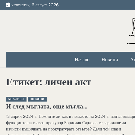
Skip
четвъртък, 6 август 2026
to
content
Начало
Новини
А
Етикет:
личен акт
АНАЛИЗИ
НОВИНИ
И след мъглата, още мъгла…
13 април 2024 г. Помните ли как в началото на 2024 г. изпълняващи
функциите на главен прокурор Борислав Сарафов се заричаше да
изчисти къщичката на прокуратурата отвътре? Дали той спази