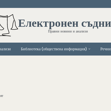
Електронен съдн
Правни новини и анализи
нализи
Библиотека (обществена информация)
Речни
ят