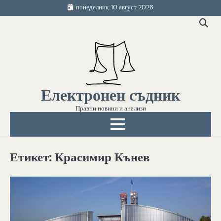
Skip
понеделник, 10 август 2026
to
content
Електронен съдник
Правни новини и анализи
Етикет:
Красимир Кънев