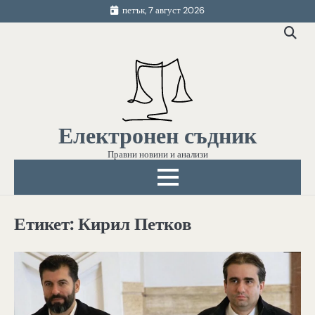
Skip
петък, 7 август 2026
to
content
Електронен съдник
Правни новини и анализи
Етикет:
Кирил Петков