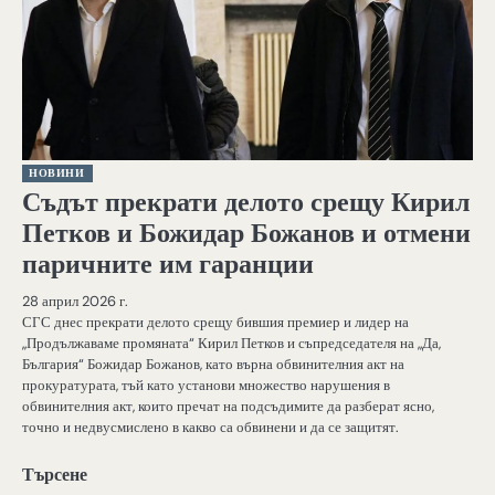
НОВИНИ
Съдът прекрати делото срещу Кирил
Петков и Божидар Божанов и отмени
паричните им гаранции
28 април 2026 г.
СГС днес прекрати делото срещу бившия премиер и лидер на
„Продължаваме промяната“ Кирил Петков и съпредседателя на „Да,
България“ Божидар Божанов, като върна обвинителния акт на
прокуратурата, тъй като установи множество нарушения в
обвинителния акт, които пречат на подсъдимите да разберат ясно,
точно и недвусмислено в какво са обвинени и да се защитят.
Търсене