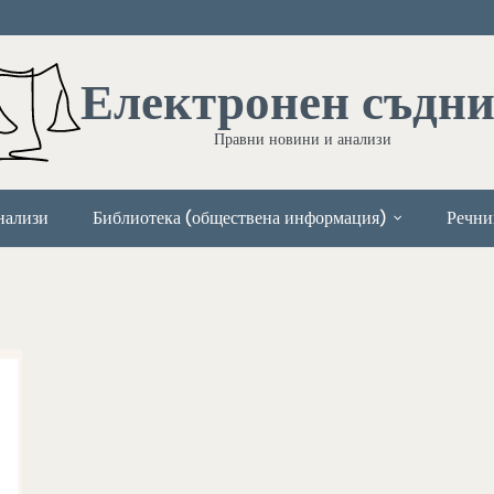
Електронен съдн
Правни новини и анализи
нализи
Библиотека (обществена информация)
Речни