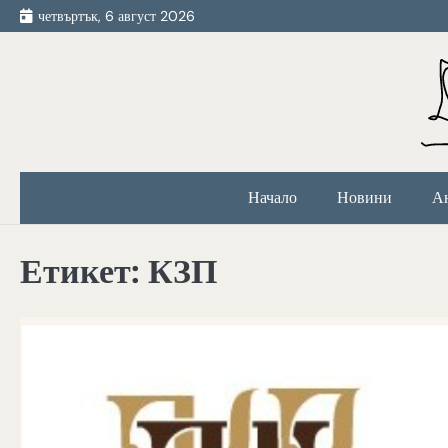
Skip
четвъртък, 6 август 2026
to
content
Начало
Новини
А
Етикет:
КЗП