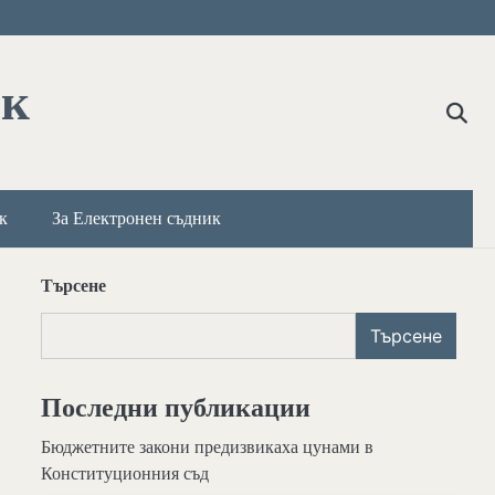
ик
к
За Електронен съдник
Търсене
Търсене
Последни публикации
Бюджетните закони предизвикаха цунами в
Конституционния съд