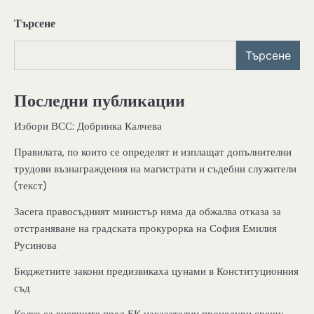
Търсене
Търсене
Последни публикации
Избори ВСС: Добринка Калчева
Правилата, по които се определят и изплащат допълнителни
трудови възнаграждения на магистрати и съдебни служители
(текст)
Засега правосъдният министър няма да обжалва отказа за
отстраняване на градската прокурорка на София Емилия
Русинова
Бюджетните закони предизвикаха цунами в Конституционния
съд
Колко са висящите пред ЕК наказателни процедури срещу