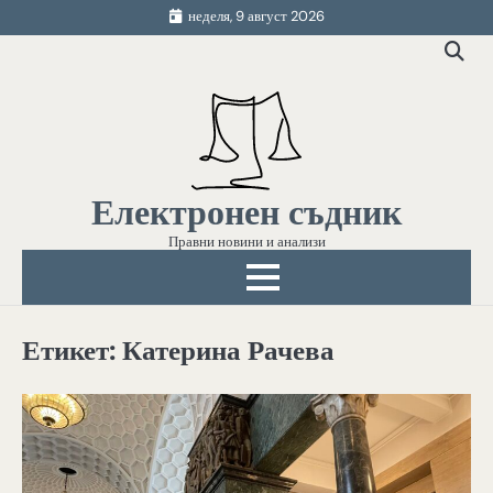
Skip
неделя, 9 август 2026
to
content
Електронен съдник
Правни новини и анализи
Етикет:
Катерина Рачева