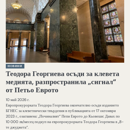
НОВИНИ
Теодора Георгиева осъди за клевета
медията, разпространила „сигнал“
от Петьо Еврото
10 май 2026 г.
Европрокурорката Теодора Георгиева окончателно осъди изданието
БГНЕС за клеветнически твърдения в публикацията от 17 октомври
2023 г., озаглавена: „Починалият“ Пепи Еврото до Кьовеши: Давах по
10 000 лв/месец подкуп на европрокурорката Теодора Георгиева в „8-
те джуджета“.