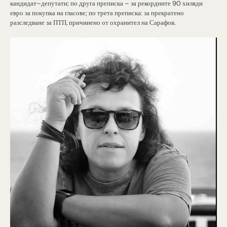
кандидат–депутати; по друга преписка – за рекордните 90 хиляди
евро за покупка на гласове; по трета преписка: за прекратено
разследване за ПТП, причинено от охранител на Сарафов.