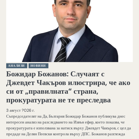
АНАЛИЗИ
НОВИНИ
Божидар Божанов: Случаят с
Джевдет Чакъров илюстрира, че ако
си от „правилната“ страна,
прокуратурата не те преследва
3 август ?026 г.
Съпредседателят на Да, България Божидар Божанов публикува днес
интересен анализ на разследването на Извън ефир, което показва, че
прокуратурата е използвана за натиск върху Джевдет Чакъров, с цел да
предаде на Делян Пеевски контрола върху ДПС. Божанов разглежда