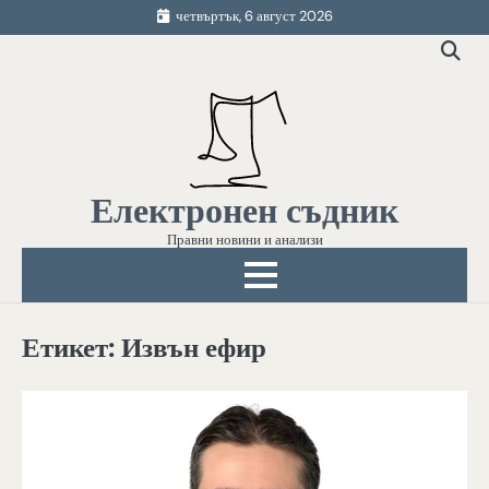
Skip
четвъртък, 6 август 2026
to
content
Електронен съдник
Правни новини и анализи
Етикет:
Извън ефир