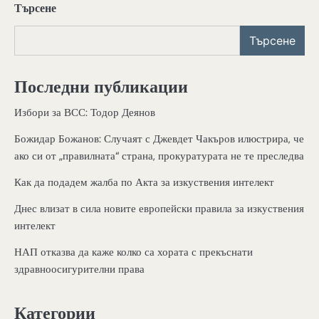
Търсене
Търсене
Последни публикации
Избори за ВСС: Тодор Деянов
Божидар Божанов: Случаят с Джевдет Чакъров илюстрира, че
ако си от „правилната“ страна, прокуратурата не те преследва
Как да подадем жалба по Акта за изкуствения интелект
Днес влизат в сила новите европейски правила за изкуствения
интелект
НАП отказва да каже колко са хората с прекъснати
здравноосигурителни права
Категории