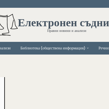
Електронен съдн
Правни новини и анализи
нализи
Библиотека (обществена информация)
Речни