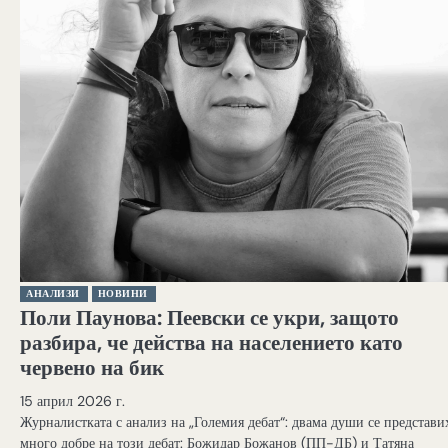
АНАЛИЗИ
НОВИНИ
Поли Паунова: Пеевски се укри, защото
разбира, че действа на населението като
червено на бик
15 април 2026 г.
Журналистката с анализ на „Големия дебат“: двама души се представи
много добре на този дебат: Божидар Божанов (ПП-ДБ) и Татяна