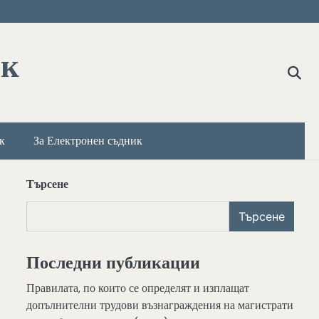
ик
к
За Електронен съдник
Търсене
Търсене
Последни публикации
Правилата, по които се определят и изплащат
допълнителни трудови възнаграждения на магистрати