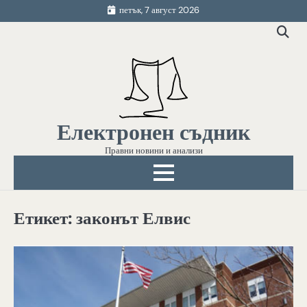
Skip
петък, 7 август 2026
to
content
Електронен съдник
Правни новини и анализи
Етикет:
законът Елвис