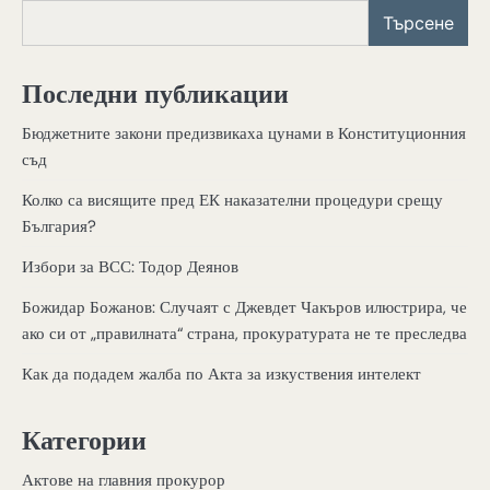
Търсене
Последни публикации
Бюджетните закони предизвикаха цунами в Конституционния
съд
Колко са висящите пред ЕК наказателни процедури срещу
България?
Избори за ВСС: Тодор Деянов
Божидар Божанов: Случаят с Джевдет Чакъров илюстрира, че
ако си от „правилната“ страна, прокуратурата не те преследва
Как да подадем жалба по Акта за изкуствения интелект
Категории
Актове на главния прокурор