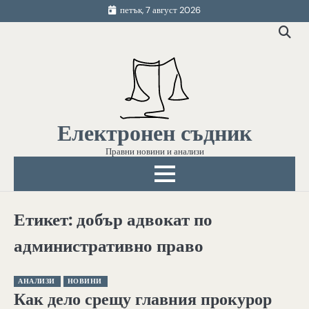
Skip
петък, 7 август 2026
to
content
Електронен съдник
Правни новини и анализи
Етикет:
добър адвокат по
административно право
АНАЛИЗИ
НОВИНИ
Как дело срещу главния прокурор