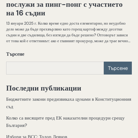
послужи за пинг-понг с участието
на 16 съдии
13 януари 2025 г. Колко време едно доста елементарно, но неудобно
дело може да бъде прехвърляно като горещ картоф между десетки
съдии и две съдилища, без изгледи да бъде решено? Отговорът зависи
от това кой е ответникът: ако е главният прокурор, може да трае вечно…
Търсене
Търсене
Последни публикации
Бюджетните закони предизвикаха цунами в Конституционния
съд
Колко са висящите пред ЕК наказателни процедури срещу
България?
Избори за ВСС: Тодор Деянов