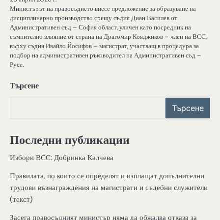
Министърът на правосъдието внесе предложение за образуване на
дисциплинарно производство срещу съдия Диан Василев от
Административен съд – София област, уличен като посредник на
съмнително влияние от страна на Драгомир Кояджиков – член на ВСС,
върху съдия Ивайло Йосифов – магистрат, участващ в процедура за
подбор на административен ръководител на Административен съд –
Русе.
Търсене
Търсене
Последни публикации
Избори ВСС: Добринка Калчева
Правилата, по които се определят и изплащат допълнителни
трудови възнаграждения на магистрати и съдебни служители
(текст)
Засега правосъдният министър няма да обжалва отказа за