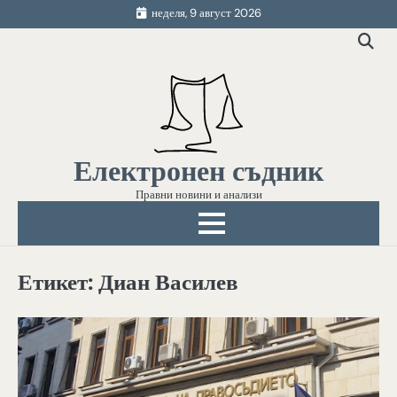
Skip
неделя, 9 август 2026
to
content
Електронен съдник
Правни новини и анализи
Етикет:
Диан Василев