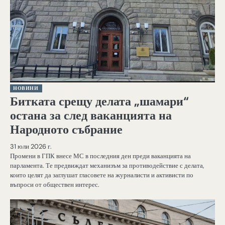
НОВИНИ
Битката срещу делата „шамари“
остана за след ваканцията на
Народното събрание
31 юли 2026 г.
Промени в ГПК внесе МС в последния ден преди ваканцията на
парламента. Те предвиждат механизъм за противодействие с делата,
които целят да заглушат гласовете на журналисти и активисти по
въпроси от обществен интерес.