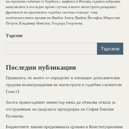
на героични събития от борбата с мафията в Италия, съдията изброява
нашумелите в последно време случаи, в които магистрати разкриват
фрагменти на прогнилата съдебна система отвътре: това
изобличителните прояви на Ивайло Занев, Ивайло Йосифов, Мирослав
Петров, Владимир Николов, Теодора Георгиева.
Търсене
Търсене
Последни публикации
Правилата, по които се определят и изплащат допълнителни
трудови възнаграждения на магистрати и съдебни служители
(текст)
Засега правосъдният министър няма да обжалва отказа за
отстраняване на градската прокурорка на София Емилия
Русинова
Бюджетните закони предизвикаха цунами в Конституционния