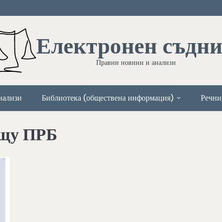
Електронен съдн
Правни новини и анализи
нализи
Библиотека (обществена информация)
Речни
ещу ПРБ