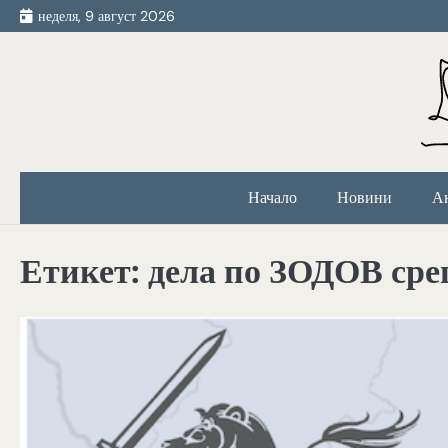
Skip
неделя, 9 август 2026
to
content
Начало
Новини
А
Етикет:
дела по ЗОДОВ ср