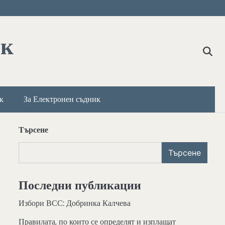
ик
к
За Електронен съдник
Търсене
Търсене
Последни публикации
Избори ВСС: Добринка Калчева
Правилата, по които се определят и изплащат