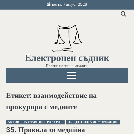
Skip
петък, 7 август 2026
to
content
Електронен съдник
Правни новини и анализи
Етикет:
взаимодействие на
прокурора с медиите
АКТОВЕ НА ГЛАВНИЯ ПРОКУРОР
ОБЩЕСТВЕНА ИНФОРМАЦИЯ
35. Правила за медийна