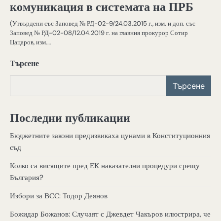
комуникация в системата на ПРБ
(Утвърдени със Заповед № РД-02-9/24.03.2015 г., изм. и доп. със
Заповед № РД-02-08/12.04.2019 г. на главния прокурор Сотир
Цацаров, изм.…
Търсене
Търсене
Последни публикации
Бюджетните закони предизвикаха цунами в Конституционния
съд
Колко са висящите пред ЕК наказателни процедури срещу
България?
Избори за ВСС: Тодор Деянов
Божидар Божанов: Случаят с Джевдет Чакъров илюстрира, че