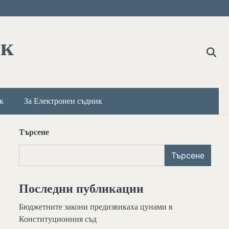
ик
к
За Електронен съдник
Търсене
Търсене
Последни публикации
Бюджетните закони предизвикаха цунами в
Конституционния съд