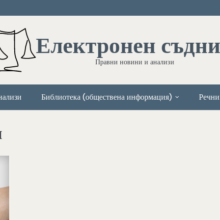
Електронен съдн
Правни новини и анализи
нализи
Библиотека (обществена информация)
Речни
н