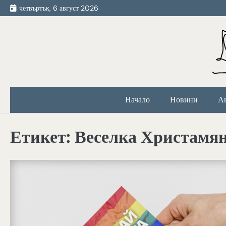
Skip
четвъртък, 6 август 2026
to
content
Начало
Новини
А
Етикет:
Веселка Христамя