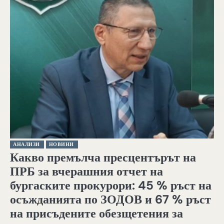
АНАЛИЗИ
НОВИНИ
Какво премълча пресцентърът на
ПРБ за вчерашния отчет на
бургаските прокурори: 45 % ръст на
осъжданията по ЗОДОВ и 67 % ръст
на присъдените обезщетения за