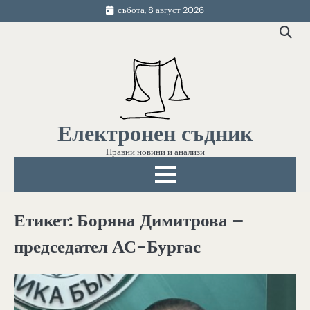
Skip
събота, 8 август 2026
to
content
Електронен съдник
Правни новини и анализи
Етикет:
Боряна Димитрова –
председател АС-Бургас