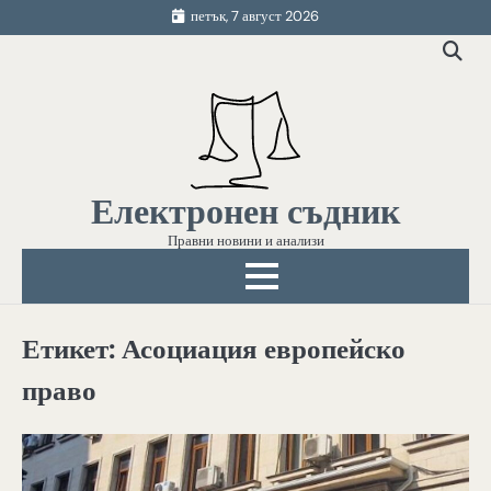
Skip
петък, 7 август 2026
to
content
Електронен съдник
Правни новини и анализи
Етикет:
Асоциация европейско
право