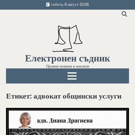
Skip
събота, 8 август 2026
to
content
Електронен съдник
Правни новини и анализи
Етикет:
адвокат общински услуги