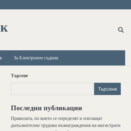
ик
к
За Електронен съдник
Търсене
Търсене
Последни публикации
Правилата, по които се определят и изплащат
допълнителни трудови възнаграждения на магистрати