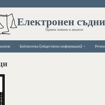
Електронен съдн
Правни новини и анализи
нализи
Библиотека (обществена информация)
Речни
ци