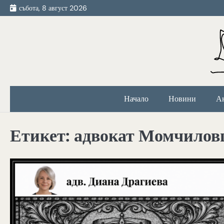
Skip
събота, 8 август 2026
to
content
Начало
Новини
А
Етикет:
адвокат Момчилов