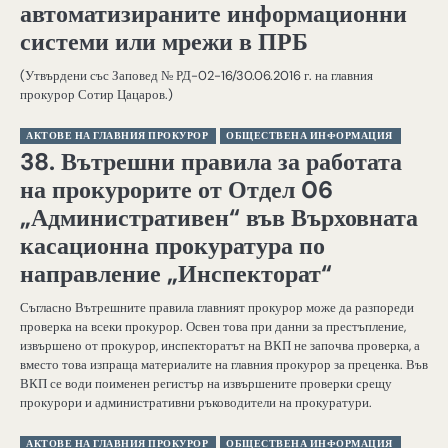
автоматизираните информационни
системи или мрежи в ПРБ
(Утвърдени със Заповед № РД-02-16/30.06.2016 г. на главния
прокурор Сотир Цацаров.)
АКТОВЕ НА ГЛАВНИЯ ПРОКУРОР
ОБЩЕСТВЕНА ИНФОРМАЦИЯ
38. Вътрешни правила за работата
на прокурорите от Отдел 06
„Административен“ във Върховната
касационна прокуратура по
направление „Инспекторат“
Съгласно Вътрешните правила главният прокурор може да разпореди
проверка на всеки прокурор. Освен това при данни за престъпление,
извършено от прокурор, инспекторатът на ВКП не започва проверка, а
вместо това изпраща материалите на главния прокурор за преценка. Във
ВКП се води поименен регистър на извършените проверки срещу
прокурори и административни ръководители на прокуратури.
АКТОВЕ НА ГЛАВНИЯ ПРОКУРОР
ОБЩЕСТВЕНА ИНФОРМАЦИЯ