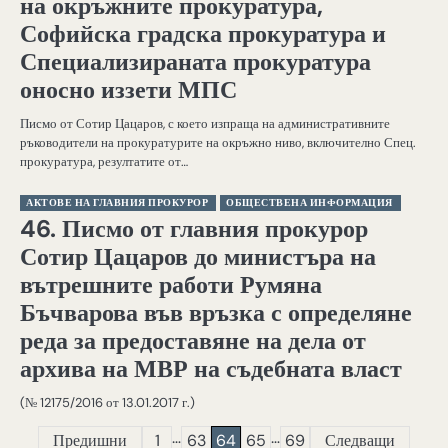
на окръжните прокуратура,
Софийска градска прокуратура и
Специализираната прокуратура
оносно иззети МПС
Писмо от Сотир Цацаров, с което изпраща на административните
ръководители на прокуратурите на окръжно ниво, включително Спец.
прокуратура, резултатите от…
АКТОВЕ НА ГЛАВНИЯ ПРОКУРОР
ОБЩЕСТВЕНА ИНФОРМАЦИЯ
46. Писмо от главния прокурор
Сотир Цацаров до министъра на
вътрешните работи Румяна
Бъчварова във връзка с определяне
реда за предоставяне на дела от
архива на МВР на съдебната власт
(№ 12175/2016 от 13.01.2017 г.)
Навигация
…
…
Предишни
1
63
64
65
69
Следващи