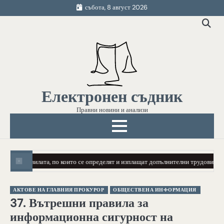
Skip
събота, 8 август 2026
to
content
Електронен съдник
Правни новини и анализи
Правилата, по които се определят и изплащат допълнителни трудови възна
АКТОВЕ НА ГЛАВНИЯ ПРОКУРОР
ОБЩЕСТВЕНА ИНФОРМАЦИЯ
37. Вътрешни правила за
информационна сигурност на