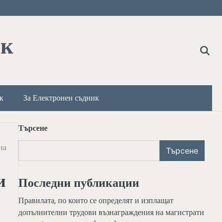
ик
к
За Електронен съдник
Търсене
на
Търсене
и
Последни публикации
Правилата, по които се определят и изплащат
допълнителни трудови възнаграждения на магистрати