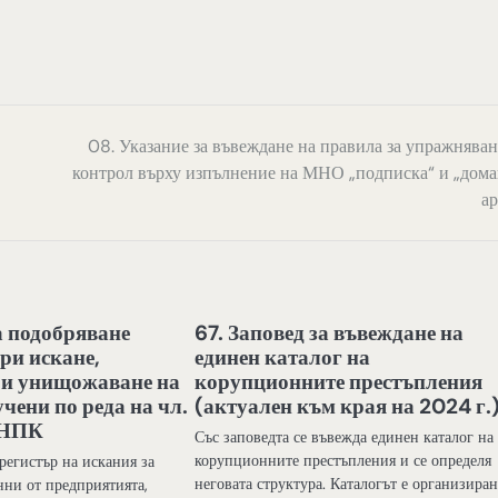
08. Указание за въвеждане на правила за упражняван
контрол върху изпълнение на МНО „подписка“ и „дом
ар
а подобряване
67. Заповед за въвеждане на
ри искане,
единен каталог на
 и унищожаване на
корупционните престъпления
чени по реда на чл.
(актуален към края на 2024 г.
т НПК
Със заповедта се въвежда единен каталог на
корупционните престъпления и се определя
регистър на искания за
неговата структура. Каталогът е организиран
нни от предприятията,