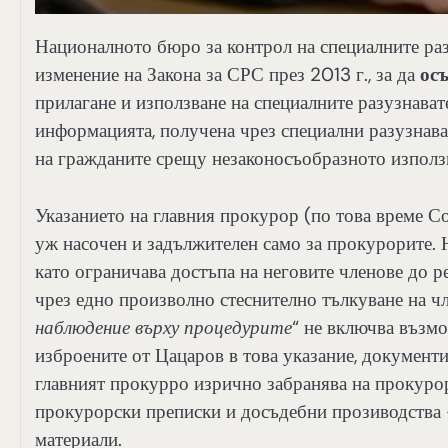
Националното бюро за контрол на специалните ра
изменение на Закона за СРС през 2013 г., за да
ос
прилагане и използване на специалните разузнава
информацията, получена чрез специални разузнават
на гражданите срещу незаконосъобразното използв
Указанието на главния прокурор (по това време С
уж насочен и задължителен само за прокурорите
като ограничава достъпа на неговите членове до р
чрез едно произволно стеснително тълкуване на чл.
наблюдение върху процедурите
“ не включва възмо
изброените от Цацаров в това указание, документи (
главният прокурро изрично забранява на прокуро
прокурорски преписки и досъдебни прозиводства –
материали.