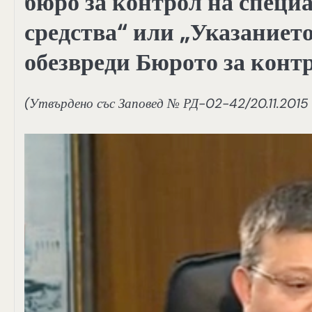
бюро за контрол на специ
средства“ или „Указанието
обезвреди Бюрото за конт
(Утвърдено със Заповед № РД-02-42/20.11.2015 г.