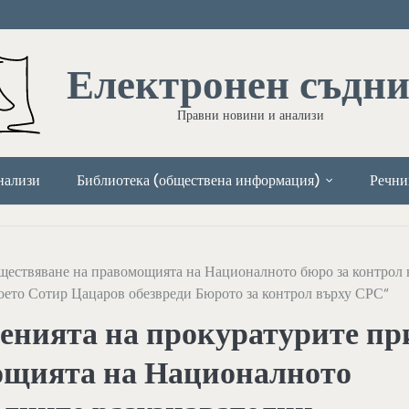
Електронен съдн
Правни новини и анализи
нализи
Библиотека (обществена информация)
Речни
ъществяване на правомощията на Националното бюро за контрол 
което Сотир Цацаров обезвреди Бюрото за контрол върху СРС“
женията на прокуратурите пр
ощията на Националното