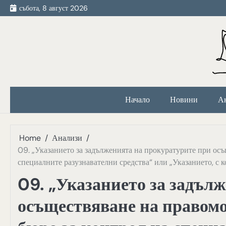
Skip
събота, 8 август 2026
to
content
Начало
Новини
А
Home
Анализи
09. „Указанието за задълженията на прокуратурите при ос
специалните разузнавателни средства“ или „Указанието, с 
09. „Указанието за задъл
осъществяване на правом