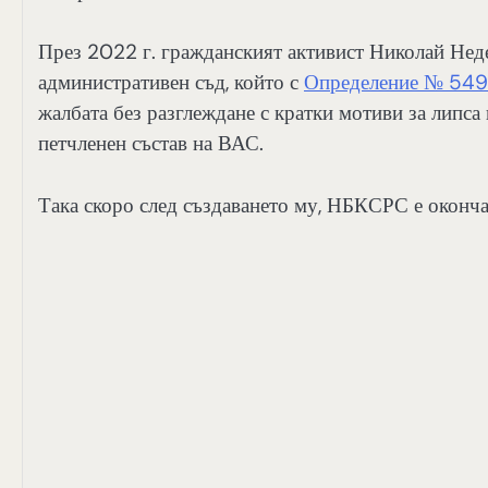
През 2022 г. гражданският активист Николай Нед
административен съд, който с
Определение № 5493
жалбата без разглеждане с кратки мотиви за липса
петчленен състав на ВАС.
Така скоро след създаването му, НБКСРС е оконча