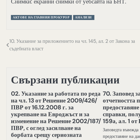
Снимки: екранни снимки от уебсайта на БНТ.
АКТОВЕ НА ГЛАВНИЯ ПРОКУРОР
АНАЛИЗИ
Навигация
10. Указание за приложението на чл. 145, ал. 2 от Закона за
съдебната власт
Свързани публикации
02. Указание за работата по реда
70. Заповед з
на чл. 13 от Решение 2009/426/
отчетността п
ПВР от 16.12.2008 г. за
предоставяне
укрепване на Евроджъст и за
справки, полу
изменение на Решение 2002/187/
159а, ал. 1 о
ПВР, с оглед засилване на
Заповедта въвежда 
борбата срещу сериозната
предоставяне на да