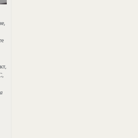
е,
те
кт,
С,
а