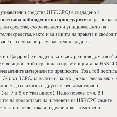
зузнавателни средства (НБКСРС) е създадено с
ъществява наблюдение на процедурите
по разрешаван
телни средства, съхраняването и унищожаването на
елни средства, както и за защита на правата и свободи
ане на специални разузнавателни средства.
отир Цацаров) е издадено като „вътрешноведомствен“ а
. Но всъщност той ограничава правомощията на НБКСР
елевантните материали по преписките. Това той постига
 34б от ЗСРС, за целите на което „
осъществяването н
жност да се изискват други, освен лимитирано
чл. 7 и 8 от Указанието). Нещо повече, с чл. 8.1
рите да предоставят на членовете на НБКСРС самите
 както изцяло, така и отделни доказателствени