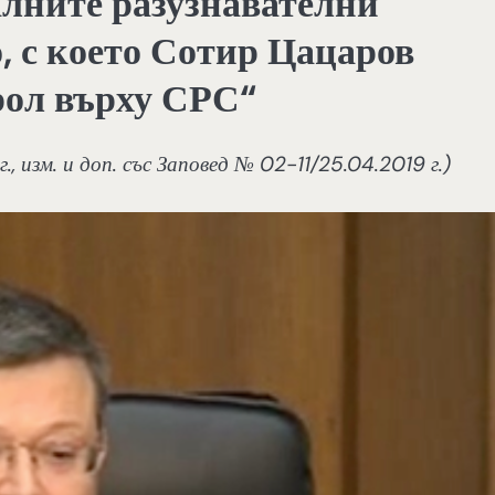
алните разузнавателни
, с което Сотир Цацаров
рол върху СРС“
, изм. и доп. със Заповед № 02-11/25.04.2019 г.)