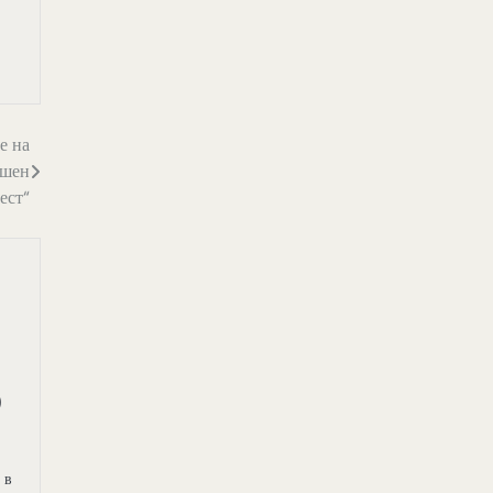
е на
ашен
ест“
)
 в