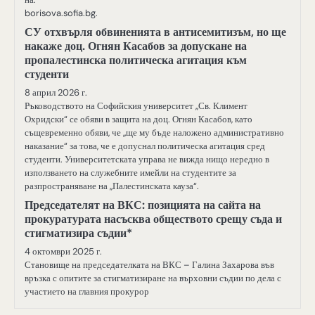
borisova.sofia.bg.
СУ отхвърля обвиненията в антисемитизъм, но ще
накаже доц. Огнян Касабов за допускане на
пропалестинска политическа агитация към
студенти
8 април 2026 г.
Ръководството на Софийския университет „Св. Климент
Охридски“ се обяви в защита на доц. Огнян Касабов, като
същевременно обяви, че „ще му бъде наложено административно
наказание“ за това, че е допуснал политическа агитация сред
студенти. Университетската управа не вижда нищо нередно в
използването на служебните имейли на студентите за
разпространяване на „Палестинската кауза“.
Председателят на ВКС: позицията на сайта на
прокуратурата насъсква обществото срещу съда и
стигматизира съдии*
4 октомври 2025 г.
Становище на председателката на ВКС – Галина Захарова във
връзка с опитите за стигматизиране на върховни съдии по дела с
участието на главния прокурор