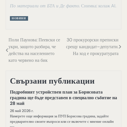
По материали от БТА и Де факто.
Снимка: колаж AI.
НОВИНИ
Навигация
Поли Паунова: Пеевски се
30 прокурорски преписки
укри, защото разбира, че
срещу кандидат–депутати.
действа на населението
На ход е прокуратурата
като червено на бик
Свързани публикации
Подробният устройствен план за Борисовата
градина ще бъде представен в специално събитие на
28 май
26 май 2026 г.
Намерете още информация за ПУП Борисова градина, задайте
предварително своите въпроси или се включете с мнение онлайн
на: