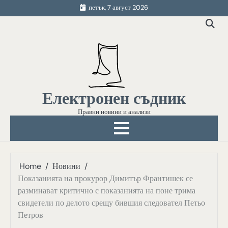
Skip
петък, 7 август 2026
to
content
Електронен съдник
Правни новини и анализи
Home
Новини
Показанията на прокурор Димитър Франтишек се
разминават критично с показанията на поне трима
свидетели по делото срещу бившия следовател Петьо
Петров