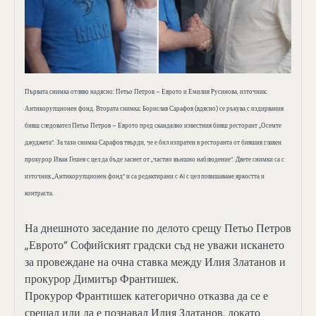
Първата снимка отляво надясно: Петьо Петров – Еврото и Емилия Русинова, източник:
Антикорупционен фонд. Втората снимка: Борислав Сарафов (вдясно) се ръкува с издирвания
бивш следовател Петьо Петров – Еврото пред скандално известния бивш ресторант „Осемте
джуджета“. За тази снимка Сарафов твърди, че е бил изпратен в ресторанта от бившия главен
прокурор Иван Гешев с цел да бъде заснет от „частно външно наблюдение“. Двете снимки са с
източник „Антикорупционен фонд“ и са редактирани с AI с цел повишаване яркостта и
контраста.
На днешното заседание по делото срещу Петьо Петров
„Еврото“ Софийският градски съд не уважи искането
за провеждане на очна ставка между Илия Златанов и
прокурор Димитър Франтишек.
Прокурор Франтишек категорично отказва да се е
срещал или да е познавал Илия Златанов, докато