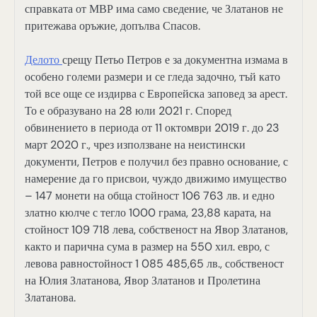
справката от МВР има само сведение, че Златанов не
притежава оръжие, допълва Спасов.
Делото
срещу Петьо Петров е за документна измама в
особено големи размери и се гледа задочно, тъй като
той все още се издирва с Европейска заповед за арест.
То е образувано на 28 юли 2021 г. Според
обвинението в периода от 11 октомври 2019 г. до 23
март 2020 г., чрез използване на неистински
документи, Петров е получил без правно основание, с
намерение да го присвои, чуждо движимо имущество
– 147 монети на обща стойност 106 763 лв. и едно
златно кюлче с тегло 1000 грама, 23,88 карата, на
стойност 109 718 лева, собственост на Явор Златанов,
както и парична сума в размер на 550 хил. евро, с
левова равностойност 1 085 485,65 лв., собственост
на Юлия Златанова, Явор Златанов и Пролетина
Златанова.