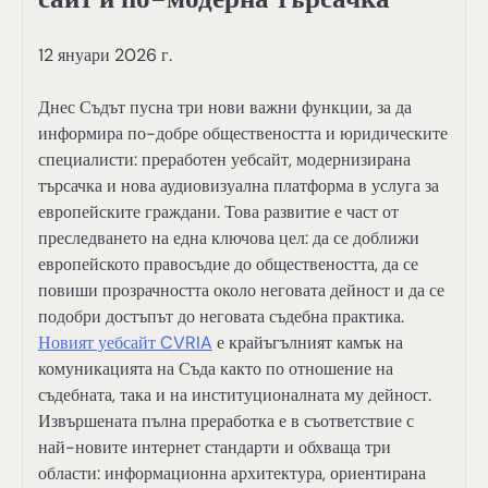
12 януари 2026 г.
Днес Съдът пусна три нови важни функции, за да
информира по-добре обществеността и юридическите
специалисти: преработен уебсайт, модернизирана
търсачка и нова аудиовизуална платформа в услуга за
европейските граждани. Това развитие е част от
преследването на една ключова цел: да се доближи
европейското правосъдие до обществеността, да се
повиши прозрачността около неговата дейност и да се
подобри достъпът до неговата съдебна практика.
Новият уебсайт CVRIA
е крайъгълният камък на
комуникацията на Съда както по отношение на
съдебната, така и на институционалната му дейност.
Извършената пълна преработка е в съответствие с
най-новите интернет стандарти и обхваща три
области: информационна архитектура, ориентирана