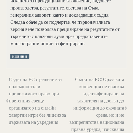
искането за преюдициално заключение, видовете
производства, резултатите, състава на Съда,
генералния адвокат, както и докладващия съдия.
Следва обаче да се подчертае, че първоначалната
версия вече позволява прецизиране на резултатите от
търсенето с ключови думи чрез предоставените
многостранни опции за филтриране.
НОВИНИ
Навигация
Съдът на ЕС с решение за
Съдът на ЕС: Орхуската
подсъдността и
конвенция не изисква
приложимото право при
идентифициране на
претенция срещу
заявителя на достъп до
организатор на онлайн
информация до околната
хазартни игри без лиценз за
среда, но и не
държавата на увредения
възпрепятства национална
правна уредба, изискваща