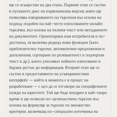
ще се осъществи на два етапа. Първият етап се състои
в пускането днес на първоначална версия, която ще
позволява извършването на търсения въз основа на
подход, подобен на най-често използваните онлайн
търсачки, въз основа на пълния текст или метаданните
на документите. Ориентирана към потребителя и по-
достъпна, тя включва редица нови функции (като
приблизително търсене, автоматични предложения и
допълнения, сортиране по релевантност и подчертан
текст и др.), които улесняват нейното използване и
бързия достъп до информация. Вторият етап ще се
състои в предоставянето на усъвършенстван
интерфейс — който в момента е в процес на
разработване — с цел да се отговори на специфичните
нужди на юристите. Той ще бъде внедрен в най-скоро
време и ще позволи по-целенасочено търсене въз
основа на формуляр за търсене по множество
критерии, включващ по-специално източника на