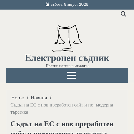
Skip
събота, 8 август 2026
to
content
Електронен съдник
Правни новини и анализи
Home
Новини
Съдът на ЕС с нов преработен сайт и по-модерна
търсачка
Съдът на ЕС с нов преработен
сайт и по-модерна търсачка