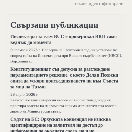
такова идентифициране
Свързани публикации
Инспекторатът към ВСС е проверявал ВКП само
веднъж до момента
9 ноември 2025 г. Проверка на Електронен съдник установи, че
според сайта на Инспектората при Висшия съдебен съвет (ИВСС),
Върховната…
Конституционният съд допусна за разглеждане
парламентарното решение, с което Делян Пеевски
опита да ускори присъединяването ни към Съвета
за мир на Тръмп
29 април 2026 г.
Казусът поставя интересни въпроси относно това докъде се
простира властта на парламента спрямо изпълнителната власт в
лицето на Министерски съвет.
Съдът на ЕС: Орхуската конвенция не изисква
идентифициране на заявителя на достъп до
информация до околната среда, но и не