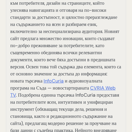
към потребителя, дизайн на страниците, който
улеснява навигацията и отговаря на по-високи
стандарти за достъпност, и цялостно преразглеждане
на съдържанието на ясен и разбираем език,
включително за неспециализирана аудитория. Новият
сайт предлага множество иновации, които създават
по-добро преживяване за потребителите, като
същевременно обединява всички релевантни
документи, които вече бяха достъпни в предишната
версия. Освен това той съдържа два елемента, които са
от основно значение за достъпа до информация:
новата търсачка
InfoCuria
и аудиовизуалната
програма на Съда — новостартираната
CVRIA Web
TV
. Подобрена единна търсачка InfoCuria предоставя
на потребителите ясен, интуитивен и унифициран
инструмент (обхващащ текущи дела, решения и
становища, както и редакционното съдържание на
сайта), предлагащ модерно решение за проучване на
бази данни с съдебна практика. Нейното внедряване