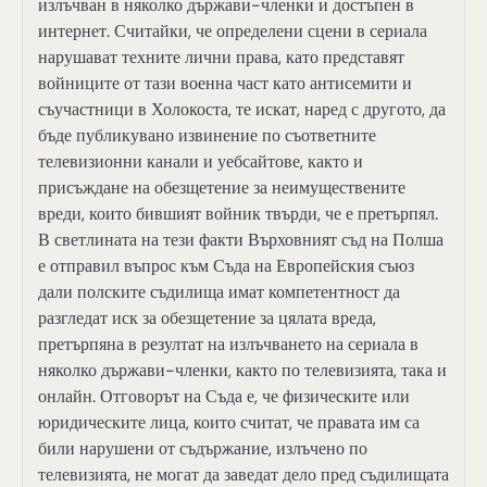
излъчван в няколко държави-членки и достъпен в
интернет. Считайки, че определени сцени в сериала
нарушават техните лични права, като представят
войниците от тази военна част като антисемити и
съучастници в Холокоста, те искат, наред с другото, да
бъде публикувано извинение по съответните
телевизионни канали и уебсайтове, както и
присъждане на обезщетение за неимуществените
вреди, които бившият войник твърди, че е претърпял.
В светлината на тези факти Върховният съд на Полша
е отправил въпрос към Съда на Европейския съюз
дали полските съдилища имат компетентност да
разгледат иск за обезщетение за цялата вреда,
претърпяна в резултат на излъчването на сериала в
няколко държави-членки, както по телевизията, така и
онлайн. Отговорът на Съда е, че физическите или
юридическите лица, които считат, че правата им са
били нарушени от съдържание, излъчено по
телевизията, не могат да заведат дело пред съдилищата