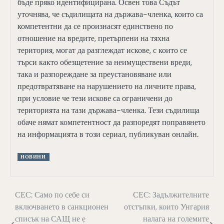
бъде пряко идентифицирана. Освен това Съдът
уточнява, че съдилищата на държава-членка, които са
компетентни да се произнасят единствено по
отношение на вредите, претърпени на тяхна
територия, могат да разглеждат искове, с които се
търси както обезщетение за неимуществени вреди,
така и разпореждане за преустановяване или
предотвратяване на нарушението на личните права,
при условие че тези искове са ограничени до
територията на тази държава-членка. Тези съдилища
обаче нямат компетентност да разпоредят поправянето
на информацията в този сериал, публикуван онлайн.
НОВИНИ
Навигация
СЕС: Само по себе си
СЕС: Задължителните
включването в санкционен
отстъпки, които Унгария
списък на САЩ не е
налага на големите