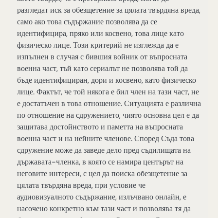
разгледат иск за обезщетение за цялата твърдяна вреда,
само ако това съдържание позволява да се
идентифицира, пряко или косвено, това лице като
физическо лице. Този критерий не изглежда да е
изпълнен в случая с бившия войник от въпросната
военна част, тъй като сериалът не позволява той да
бъде идентифициран, дори и косвено, като физическо
лице. Фактът, че той някога е бил член на тази част, не
е достатъчен в това отношение. Ситуацията е различна
по отношение на сдружението, чиято основна цел е да
защитава достойнството и паметта на въпросната
военна част и на нейните членове. Според Съда това
сдружение може да заведе дело пред съдилищата на
държавата-членка, в която се намира центърът на
неговите интереси, с цел да поиска обезщетение за
цялата твърдяна вреда, при условие че
аудиовизуалното съдържание, излъчвано онлайн, е
насочено конкретно към тази част и позволява тя да