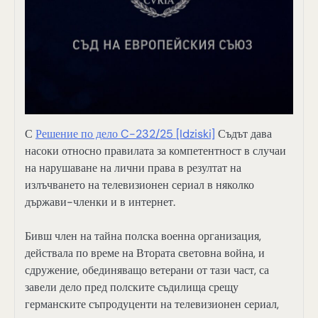
С
Решение по дело C-232/25 [Idziski]
Съдът дава
насоки относно правилата за компетентност в случаи
на нарушаване на лични права в резултат на
излъчването на телевизионен сериал в няколко
държави-членки и в интернет.
Бивш член на тайна полска военна организация,
действала по време на Втората световна война, и
сдружение, обединяващо ветерани от тази част, са
завели дело пред полските съдилища срещу
германските съпродуценти на телевизионен сериал,