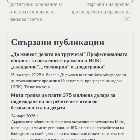
достатъчно основание за
търговци на дребно,
отказ за откриване на
противоречат на правото на
банкова сметка
ЕС
Свързани публикации
„Да живеят делата на трупчета!“ Професионалната
общност за последните промени в НПК:
„скандално“, „мимикрия“ и „подигравка“
15 ноември 2025 г. Вчера в Държавен вестник бяха обнародвани
дългоочакваните промени в Наказателно-процесуалния кодекс
(НПК). Тe ще влязат в…
Meta трябва да плати 375 милиона долара за
подвеждане на потребителите относно
безопасността на децата
24 март 2026 г.
Държавните обвинители показаха вътрешно проучване на Meta,
което в един момент установи, че 16% от всички потребители на
Instagram са съобщили, че са им показвали нежелана голота или
сексуална активност в рамките на една седмица.