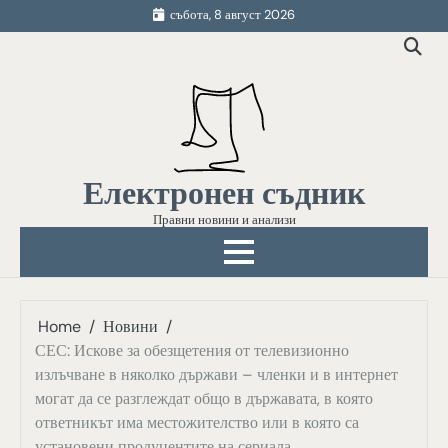
Skip
събота, 8 август 2026
to
content
Електронен съдник
Правни новини и анализи
Home
Новини
СЕС: Искове за обезщетения от телевизионно
излъчване в няколко държави – членки и в интернет
могат да се разглеждат общо в държавата, в която
ответникът има местожителство или в която са
установени продуцентите на сериала