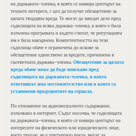
на държавата-членка, в която се намира центърът на
техните интереси, с цел да получат обезщетение за
цялата твърдяна вреда. Те могат да заведат дело пред
съдилищата на всяка държава-членка, в която е била
излъчена програмата и където считат, че репутацията
им е била накърнена. Компетентността на тези
съдилища обаче е ограничена до искове за
обезщетение единствено за вредите, причинени в
съответната държава-членка.
Обезщетение за цялата
вреда обаче може да бъде поискано пред
съдилищата на държавата-членка, в която
ответникът има местожителство или в която са
установени продуцентите на сериала.
По отношение на аудиовизуалното съдържание,
излъчвано в интернет, Съдът посочва, че съдилищата
на държавата-членка, в която се намира центърът на
интересите на физическото или юридическото лице,
което твърди, че е претърпяло вреда, могат да