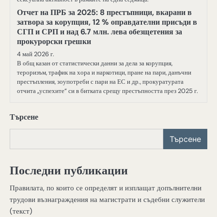
Отчет на ПРБ за 2025: 8 престъпници, вкарани в
затвора за корупция, 12 % оправдателни присъди в
СГП и СРП и над 6.7 млн. лева обезщетения за
прокурорски грешки
4 май 2026 г.
В общ казан от статистически данни за дела за корупция,
тероризъм, трафик на хора и наркотици, пране на пари, данъчни
престъпления, зоупотреби с пари на ЕС и др., прокуратурата
отчита „успехите“ си в битката срещу престъпността през 2025 г.
Търсене
Търсене
Последни публикации
Правилата, по които се определят и изплащат допълнителни
трудови възнаграждения на магистрати и съдебни служители
(текст)