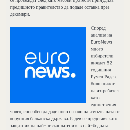
се провеждат след като масови протести принудиха
предишното правителство да подаде оставка през
декември.
Според
анализа на
EuroNews
много
избиратели
виждат 62–
годишния
Румен Радев,
бивш пилот
на изтребител,
като
единствения
човек, способен да даде ново начало на измъчваната от
корупция балканска държава. Радев се представя като
защитник на най-нископлатените в най-бедната