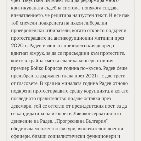
чрез изкуствен интелект или да реформира много
критикуваната съдебна система, понякога създава
впечатлението, че рецитира наизустен текст. И все пак
той спечели подкрепата на някои либерални
проевропейски избиратели, когато открито подкрепи
протестиращите на антикорупционни митинги през
2020 г. Радев излезе от президентския дворец с
вдигнат юмрук, за да се присъедини към протестите,
които в крайна сметка свалиха консервативния
премиер Бойко Борисов година по-късно. Радев беше
преизбран за държавен глава през 2021 г. с две трети
от гласовете. В края на миналата година Радев отново
подкрепи протестиращите срещу корупцията, а когато
последното правителство подаде оставка през
декември, той се оттегли от президентския пост, за да
се кандидатира на изборите. Лявоконсервативното
движение на Радев, „Прогресивна България“,
обединява множество фигури, включително военни
офицери, бивши социалистически функционери и