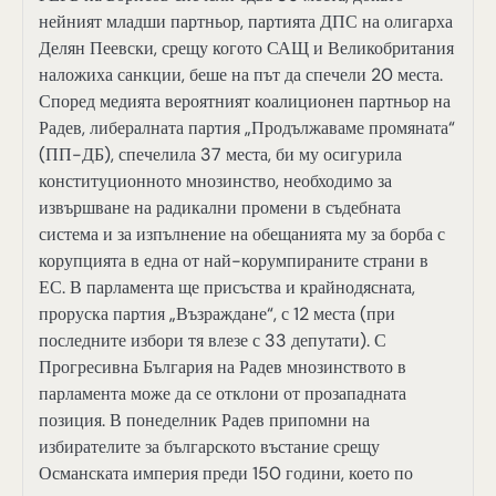
нейният младши партньор, партията ДПС на олигарха
Делян Пеевски, срещу когото САЩ и Великобритания
наложиха санкции, беше на път да спечели 20 места.
Според медията вероятният коалиционен партньор на
Радев, либералната партия „Продължаваме промяната“
(ПП-ДБ), спечелила 37 места, би му осигурила
конституционното мнозинство, необходимо за
извършване на радикални промени в съдебната
система и за изпълнение на обещанията му за борба с
корупцията в една от най-корумпираните страни в
ЕС. В парламента ще присъства и крайнодясната,
проруска партия „Възраждане“, с 12 места (при
последните избори тя влезе с 33 депутати). С
Прогресивна България на Радев мнозинството в
парламента може да се отклони от прозападната
позиция. В понеделник Радев припомни на
избирателите за българското въстание срещу
Османската империя преди 150 години, което по