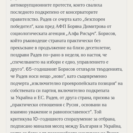
антикорупционните протести, които свалиха
последното подкрепено от консерваторите
правителство. Радев се очерта като „безспорен
победител“, каза пред АФП Боряна Димитрова от
социологическата агенция „Алфа Рисърч“. Борисов,
който ръководеше страната практически без
прекъсване в продължение на близо десетилетие,
поздрави Радев по-рано в неделя, но настоя, че
„спечелването на избори е едно, управлението е
друго“. 65-годишният Борисов отхвърли твърденията,
че Радев носи нещо „ново“, като същевременно
подчерта „изключително проевропейската позиция“ на
собствената си партия, включително подкрепата
за Украйна и ЕС. Радев, от друга страна, призова за
„практически отношения с Русия , основани на
взаимно уважение и равнопоставеност“. Той
критикува 10-годишното споразумение за отбрана,
подписано миналия месец между България и Украйна,