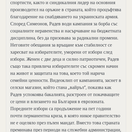
спортисти, както и синдикалния лидер на основния
производител на оръжие в страната, който процъфтява
благодарение на снабдяването на украинската армия.
Според Симеонов, Радев води кампания за борба със
социалните неравенства и насърчаване на бюджетната
дисциплина, без да призовава за радикални промени.
Неговите обещания за връщане към стабилност се
харесват на избирателите, уморени от избори след
избори. Женен с две деца и силно патриотичен, Радев
също така привлича избирателите със скромен начин
на живот и защитата на това, което той нарича
семейни ценности. Видеоклип от кампанията, заснет в
селски магазин, който стана „вайръл“, показва как
Радев успокоява бакалията, разстроен от покачващите
се цени и влизането на България в еврозоната.
Поредните избори са продължение на пет години
почти перманентна криза, в която никое правителство
не е оцеляло през пълен мандат. Вместо това страната
преминава през периоди на служебни администрации,