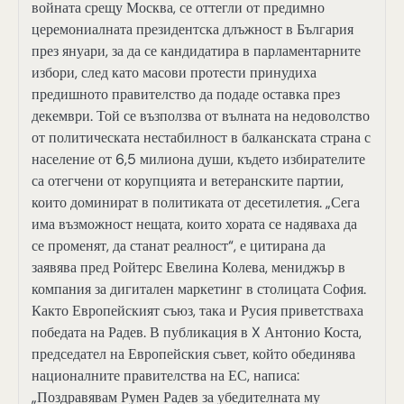
войната срещу Москва, се оттегли от предимно
церемониалната президентска длъжност в България
през януари, за да се кандидатира в парламентарните
избори, след като масови протести принудиха
предишното правителство да подаде оставка през
декември. Той се възползва от вълната на недоволство
от политическата нестабилност в балканската страна с
население от 6,5 милиона души, където избирателите
са отегчени от корупцията и ветеранските партии,
които доминират в политиката от десетилетия. „Сега
има възможност нещата, които хората се надяваха да
се променят, да станат реалност“, е цитирана да
заявява пред Ройтерс Евелина Колева, мениджър в
компания за дигитален маркетинг в столицата София.
Както Европейският съюз, така и Русия приветстваха
победата на Радев. В публикация в X Антонио Коста,
председател на Европейския съвет, който обединява
националните правителства на ЕС, написа:
„Поздравявам Румен Радев за убедителната му