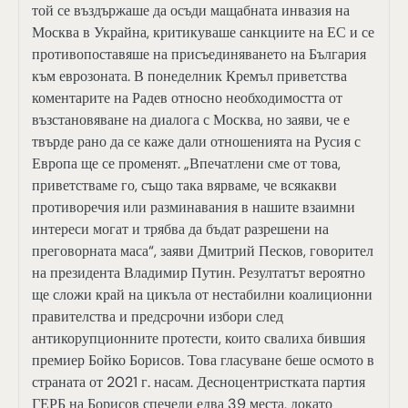
той се въздържаше да осъди мащабната инвазия на
Москва в Украйна, критикуваше санкциите на ЕС и се
противопоставяше на присъединяването на България
към еврозоната. В понеделник Кремъл приветства
коментарите на Радев относно необходимостта от
възстановяване на диалога с Москва, но заяви, че е
твърде рано да се каже дали отношенията на Русия с
Европа ще се променят. „Впечатлени сме от това,
приветстваме го, също така вярваме, че всякакви
противоречия или разминавания в нашите взаимни
интереси могат и трябва да бъдат разрешени на
преговорната маса“, заяви Дмитрий Песков, говорител
на президента Владимир Путин. Резултатът вероятно
ще сложи край на цикъла от нестабилни коалиционни
правителства и предсрочни избори след
антикорупционните протести, които свалиха бившия
премиер Бойко Борисов. Това гласуване беше осмото в
страната от 2021 г. насам. Десноцентристката партия
ГЕРБ на Борисов спечели едва 39 места, докато