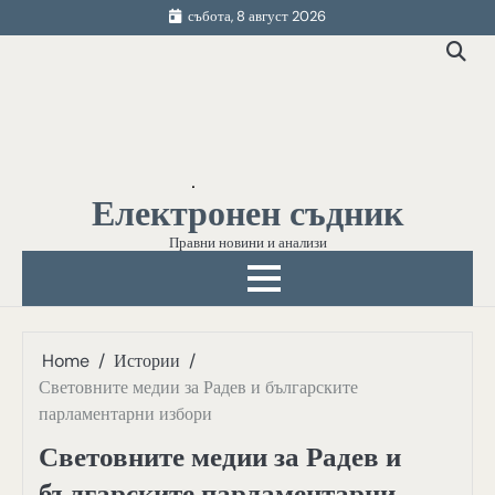
Skip
събота, 8 август 2026
to
content
Електронен съдник
Правни новини и анализи
Home
Истории
Световните медии за Радев и българските
парламентарни избори
Световните медии за Радев и
българските парламентарни