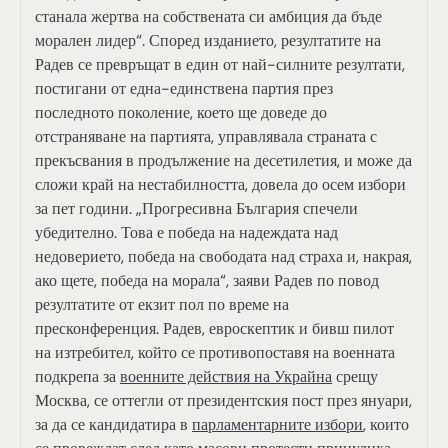
станала жертва на собствената си амбиция да бъде
морален лидер“. Според изданието, резултатите на
Радев се превръщат в един от най-силните резултати,
постигани от една-единствена партия през
последното поколение, което ще доведе до
отстраняване на партията, управлявала страната с
прекъсвания в продължение на десетилетия, и може да
сложи край на нестабилността, довела до осем избори
за пет години. „Прогресивна България спечели
убедително. Това е победа на надеждата над
недоверието, победа на свободата над страха и, накрая,
ако щете, победа на морала“, заяви Радев по повод
резултатите от екзит пол по време на
пресконференция. Радев, евроскептик и бивш пилот
на изтребител, който се противопоставя на военната
подкрепа за
военните действия на Украйна
срещу
Москва, се оттегли от президентския пост през януари,
за да се кандидатира в
парламентарните избори
, които