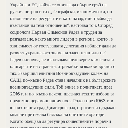
Украйна и ЕС, който се опитва да обърне гръб на
руския петрол и газ. „Географски, икономически, по
отношение на ресурсите и като пазар, ние трябва да
възстановим тези отношения“, настоява той. Според
социолога Първан Симеонов Радев е труден за
разгадаване, както много лидери в региона, които „в
зависимост от гостуващата делегация избират дали да
развеят украинското знаме на заден план или не“.
Радев настоява, че въплъщава недоверие към елита и
олигарсите на страната, отричайки всякакви връзки с
тях. Завършил елитния Военновъздушен колеж на
САЩ, по-късно Радев става началник на българските
военновъздушни сили. Той влиза в политиката през
2016 г. и по-късно печели президентските избори за
предимно церемониалния пост. Роден през 1963 г. в
югоизточния град Димитровград, строгият и сдържан
мъж не притежава блясъка на опитните оратори.
Когато обещава да регулира обществените поръчки