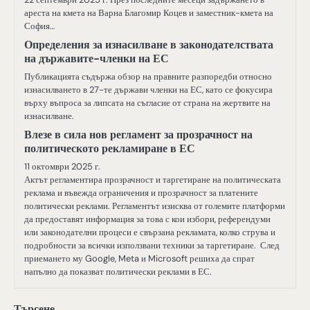
ареста на кмета на Варна Благомир Коцев и заместник-кмета на
София…
Определения за изнасилване в законодателствата
на държавите-членки на ЕС
Публикацията съдържа обзор на правните разпоредби относно
изнасилването в 27-те държави членки на ЕС, като се фокусира
върху въпроса за липсата на съгласие от страна на жертвите на
изнасилване.
Влезе в сила нов регламент за прозрачност на
политическото рекламиране в ЕС
11 октомври 2025 г.
Актът регламентира прозрачност и таргетиране на политическата
реклама и въвежда ограничения и прозрачност за платените
политически реклами. Регламентът изисква от големите платформи
да предоставят информация за това с кои избори, референдуми
или законодателни процеси е свързана рекламата, колко струва и
подробности за всички използвани техники за таргетиране. След
приемането му Google, Meta и Microsoft решиха да спрат
напълно да показват политически реклами в ЕС.
Търсене