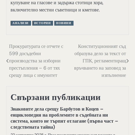
купуване на гласове и задържа стотици хора,
включително местни съветници и кметове.
АНАЛИЗИ
ИСТОРИИ
НОВИНИ
Навигация
Прокуратурата се отчете с
Конституционният съд
599 досъдебни
образува дело за текст от
производства за изборни
ГПК, регламентиращ
престъпления – 6 от тях
връчването на заповед за
срещу лица с имунитет
изпълнение
Свързани публикации
Знаковите дела срещу Барбутов и Коцев –
енциклопедия на проблемите в съдебната ни
система, които не търпят отлагане (първа част –
следствената тайна)
22 септември 2025 г. През последните месеци задържането в