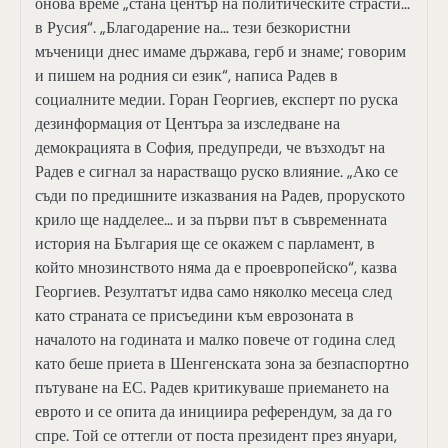
онова време „стана център на политическите страсти…
в Русия“. „Благодарение на… тези безкористни
мъченици днес имаме държава, герб и знаме; говорим
и пишем на родния си език“, написа Радев в
социалните медии. Горан Георгиев, експерт по руска
дезинформация от Центъра за изследване на
демокрацията в София, предупреди, че възходът на
Радев е сигнал за нарастващо руско влияние. „Ако се
съди по предишните изказвания на Радев, проруското
крило ще надделее… и за първи път в съвременната
история на България ще се окажем с парламент, в
който мнозинството няма да е проевропейско“, казва
Георгиев. Резултатът идва само няколко месеца след
като страната се присъедини към еврозоната в
началото на годината и малко повече от година след
като беше приета в Шенгенската зона за безпаспортно
пътуване на ЕС. Радев критикуваше приемането на
еврото и се опита да инициира референдум, за да го
спре. Той се оттегли от поста президент през януари,