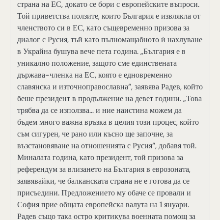
страна на ЕС, докато се бори с европейските въпроси.
Той приветства ползите, които България е извлякла от
членството си в ЕС, като същевременно призова за
диалог с Русия, тъй като пълномащабното ѝ нахлуване
в Украйна бушува вече пета година. „България е в
уникално положение, защото сме единствената
държава-членка на ЕС, която е едновременно
славянска и източноправославна“, заявява Радев, който
беше президент в продължение на девет години. „Това
трябва да се използва… и ние наистина можем да
бъдем много важна връзка в целия този процес, който
съм сигурен, че рано или късно ще започне, за
възстановяване на отношенията с Русия“, добавя той.
Миналата година, като президент, той призова за
референдум за влизането на България в еврозоната,
заявявайки, че балканската страна не е готова да се
присъедини. Предложението му обаче се провали и
София прие общата европейска валута на 1 януари.
Радев също така остро критикува военната помощ за