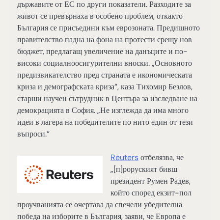
държавите от ЕС по други показатели. Разходите за
живот се превърнаха в особено проблем, откакто
България се присъедини към еврозоната. Предишното
правителство падна на фона на протести срещу нов
бюджет, предлагащ увеличение на данъците и по-
високи социалноосигурителни вноски. „Основното
предизвикателство пред страната е икономическата
криза и демографската криза“, каза Тихомир Безлов,
старши научен сътрудник в Центъра за изследване на
демокрацията в София. „Не изглежда да има много
идеи в лагера на победителите по нито един от тези
въпроси.“
Reuters
отбелязва, че
„[п]роруският бивш
президент Румен Радев,
който според екзит-пол
проучванията се очертава да спечели убедителна
победа на изборите в България, заяви, че Европа е