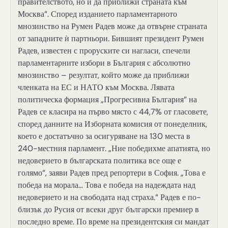
правителството, но и да приближи страната към
Москва“. Според изданието парламентарното
мнозинство на Румен Радев може да отвърне страната
от западните ѝ партньори. Бившият президент Румен
Радев, известен с проруските си нагласи, спечели
парламентарните избори в България с абсолютно
мнозинство – резултат, който може да приближи
членката на ЕС и НАТО към Москва. Лявата
политическа формация „Прогресивна България“ на
Радев се класира на първо място с 44,7% от гласовете,
според данните на Изборната комисия от понеделник,
което е достатъчно за осигуряване на 130 места в
240-местния парламент. „Ние победихме апатията, но
недоверието в българската политика все още е
голямо“, заяви Радев пред репортери в София. „Това е
победа на морала… Това е победа на надеждата над
недоверието и на свободата над страха.“ Радев е по-
близък до Русия от всеки друг български премиер в
последно време. По време на президентския си мандат