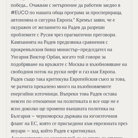
победа… Очаквам с нетърпение да работим заедно в
#EUCO по нашата обща програма за просперираща,
автономна и сигурна Европа.“ Кремъл заяви, че е
окуражен от желанието на Радев да разреши
проблемите с Русия чрез прагматични преговори.
Кампанията на Радев предизвика сравнения с
прокремълския бивш министър-председател на
Унгария Виктор Орбан, когато той говори за
подобряване на връзките с Москва и възобновяване на
свободния поток на руски нефт и газ към Европа.
Радев също така критикува Европейския съюз за това,
че разчита прекалено много на възобновяемите
енергийни източници. Въпреки това Радев остава
неясен по отношение на политиката и все още не е
ясно доколко ще промени външната политика на
България – черноморска държава на югоизточния
фланг на ЕС, която се присъедини към еврозоната през
януари – ход, който Радев е критикувал.