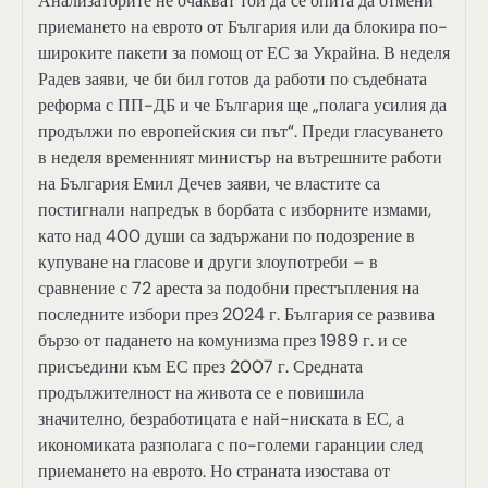
Анализаторите не очакват той да се опита да отмени
приемането на еврото от България или да блокира по-
широките пакети за помощ от ЕС за Украйна. В неделя
Радев заяви, че би бил готов да работи по съдебната
реформа с ПП-ДБ и че България ще „полага усилия да
продължи по европейския си път“. Преди гласуването
в неделя временният министър на вътрешните работи
на България Емил Дечев заяви, че властите са
постигнали напредък в борбата с изборните измами,
като над 400 души са задържани по подозрение в
купуване на гласове и други злоупотреби – в
сравнение с 72 ареста за подобни престъпления на
последните избори през 2024 г. България се развива
бързо от падането на комунизма през 1989 г. и се
присъедини към ЕС през 2007 г. Средната
продължителност на живота се е повишила
значително, безработицата е най-ниската в ЕС, а
икономиката разполага с по-големи гаранции след
приемането на еврото. Но страната изостава от