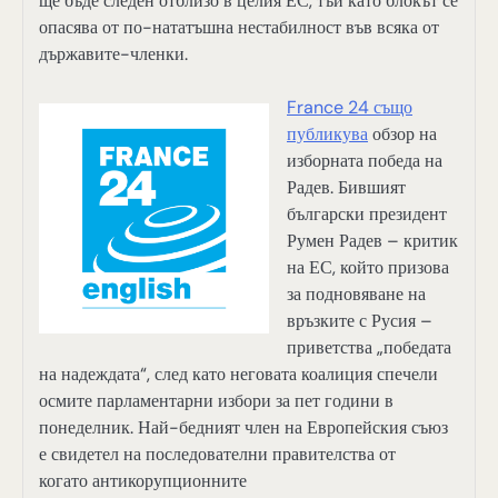
ще бъде следен отблизо в целия ЕС, тъй като блокът се
опасява от по-нататъшна нестабилност във всяка от
държавите-членки.
France 24 също
публикува
обзор на
изборната победа на
Радев. Бившият
български президент
Румен Радев – критик
на ЕС, който призова
за подновяване на
връзките с Русия –
приветства „победата
на надеждата“, след като неговата коалиция спечели
осмите парламентарни избори за пет години в
понеделник. Най-бедният член на Европейския съюз
е свидетел на последователни правителства от
когато антикорупционните