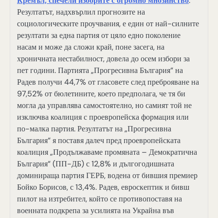
Кремъл, спечели изборите с огромно мнозинство
.
Резултатът, надхвърлил прогнозите на
социологическите проучвания, е един от най-силните
резултати за една партия от цяло едно поколение
насам и може да сложи край, поне засега, на
хроничната нестабилност, довела до осем избори за
пет години. Партията „Прогресивна България“ на
Радев получи 44,7% от гласовете след преброяване на
97,52% от бюлетините, което предполага, че тя би
могла да управлява самостоятелно, но самият той не
изключва коалиция с проевропейска формация или
по-малка партия. Резултатът на „Прогресивна
България“ я поставя далеч пред проевропейската
коалиция „Продължаваме промяната – Демократична
България“ (ПП-ДБ) с 12,8% и дългогодишната
доминираща партия ГЕРБ, водена от бившия премиер
Бойко Борисов, с 13,4%. Радев, евроскептик и бивш
пилот на изтребител, който се противопоставя на
военната подкрепа за усилията на Украйна във