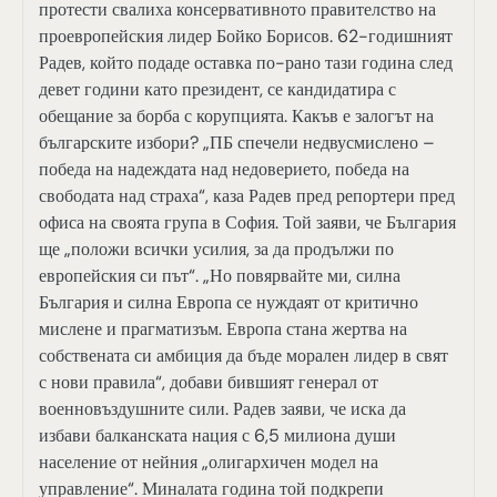
протести свалиха консервативното правителство на
проевропейския лидер Бойко Борисов. 62-годишният
Радев, който подаде оставка по-рано тази година след
девет години като президент, се кандидатира с
обещание за борба с корупцията. Какъв е залогът на
българските избори? „ПБ спечели недвусмислено –
победа на надеждата над недоверието, победа на
свободата над страха“, каза Радев пред репортери пред
офиса на своята група в София. Той заяви, че България
ще „положи всички усилия, за да продължи по
европейския си път“. „Но повярвайте ми, силна
България и силна Европа се нуждаят от критично
мислене и прагматизъм. Европа стана жертва на
собствената си амбиция да бъде морален лидер в свят
с нови правила“, добави бившият генерал от
военновъздушните сили. Радев заяви, че иска да
избави балканската нация с 6,5 милиона души
население от нейния „олигархичен модел на
управление“. Миналата година той подкрепи