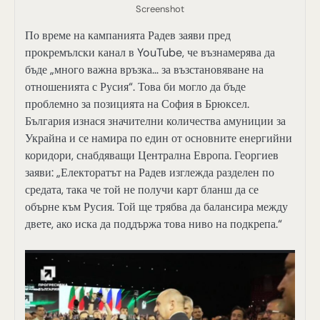
Screenshot
По време на кампанията Радев заяви пред
прокремълски канал в YouTube, че възнамерява да
бъде „много важна връзка… за възстановяване на
отношенията с Русия“. Това би могло да бъде
проблемно за позицията на София в Брюксел.
България изнася значителни количества амуниции за
Украйна и се намира по един от основните енергийни
коридори, снабдяващи Централна Европа. Георгиев
заяви: „Електоратът на Радев изглежда разделен по
средата, така че той не получи карт бланш да се
обърне към Русия. Той ще трябва да балансира между
двете, ако иска да поддържа това ниво на подкрепа.“