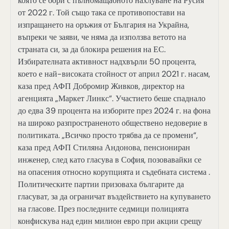
която се бори с пълномащабното нахлуване на Русия
от 2022 г. Той също така се противопостави на
изпращането на оръжия от България на Украйна,
въпреки че заяви, че няма да използва ветото на
страната си, за да блокира решения на ЕС.
Избирателната активност надхвърли 50 процента,
което е най-високата стойност от април 2021 г. насам,
каза пред АФП Добромир Живков, директор на
агенцията „Маркет Линкс“. Участието беше спаднало
до едва 39 процента на изборите през 2024 г. на фона
на широко разпространеното обществено недоверие в
политиката. „Всичко просто трябва да се промени“,
каза пред АФП Стиляна Андонова, пенсиониран
инженер, след като гласува в София, позовавайки се
на опасения относно корупцията и съдебната система .
Политическите партии призоваха българите да
гласуват, за да ограничат въздействието на купуването
на гласове. През последните седмици полицията
конфискува над един милион евро при акции срещу