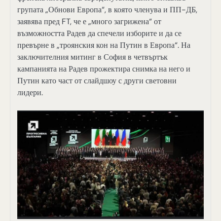
групата „Обнови Европа“, в която членува и ПП-ДБ,
заявява пред FT, че е „много загрижена“ от
възможността Радев да спечели изборите и да се
превърне в „троянския кон на Путин в Европа“. На
заключителния митинг в София в четвъртък
кампанията на Радев прожектира снимка на него и
Путин като част от слайдшоу с други световни
лидери.