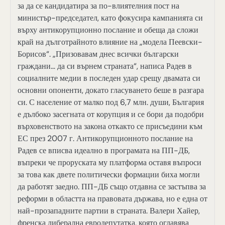
за да се кандидатира за по-влиятелния пост на
министър-председател, като фокусира кампанията си
върху антикорупционно послание и обеща да сложи
край на дълготрайното влияние на „модела Пеевски-
Борисов“. „Призовавам днес всички български
граждани… да си върнем страната“, написа Радев в
социалните медии в последен удар срещу двамата си
основни опоненти, докато гласуването беше в разгара
си. С население от малко под 6,7 млн. души, България
е дълбоко засегната от корупция и се бори да подобри
върховенството на закона откакто се присъедини към
ЕС през 2007 г. Антикорупционното послание на
Радев се вписва идеално в програмата на ПП-ДБ,
въпреки че проруската му платформа оставя въпроси
за това как двете политически формации биха могли
да работят заедно. ПП-ДБ също отдавна се застъпва за
реформи в областта на правовата държава, но е една от
най-прозападните партии в страната. Валери Хайер,
френска либерална евродепутатка, която оглавява