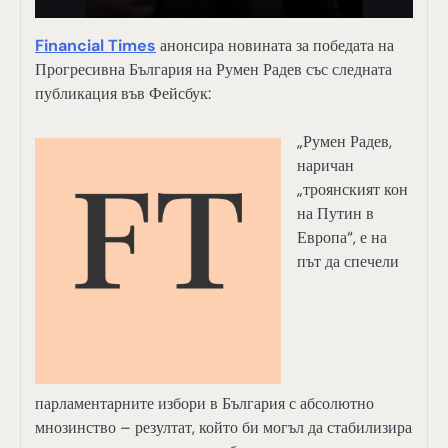
Financial Times
анонсира новината за победата на
Прогресивна България на Румен Радев със следната
публикация във Фейсбук:
„Румен Радев,
наричан
„троянският кон
на Путин в
Европа“, е на
път да спечели
парламентарните избори в България с абсолютно
мнозинство – резултат, който би могъл да стабилизира