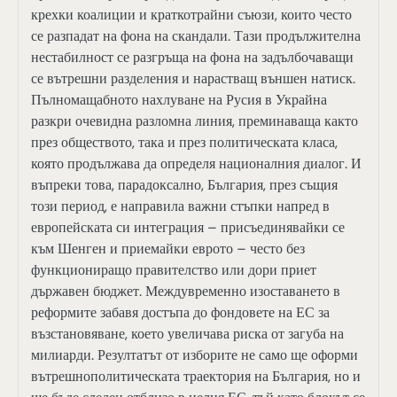
крехки коалиции и краткотрайни съюзи, които често
се разпадат на фона на скандали. Тази продължителна
нестабилност се разгръща на фона на задълбочаващи
се вътрешни разделения и нарастващ външен натиск.
Пълномащабното нахлуване на Русия в Украйна
разкри очевидна разломна линия, преминаваща както
през обществото, така и през политическата класа,
която продължава да определя националния диалог. И
въпреки това, парадоксално, България, през същия
този период, е направила важни стъпки напред в
европейската си интеграция – присъединявайки се
към Шенген и приемайки еврото – често без
функциониращо правителство или дори приет
държавен бюджет. Междувременно изоставането в
реформите забавя достъпа до фондовете на ЕС за
възстановяване, което увеличава риска от загуба на
милиарди. Резултатът от изборите не само ще оформи
вътрешнополитическата траектория на България, но и