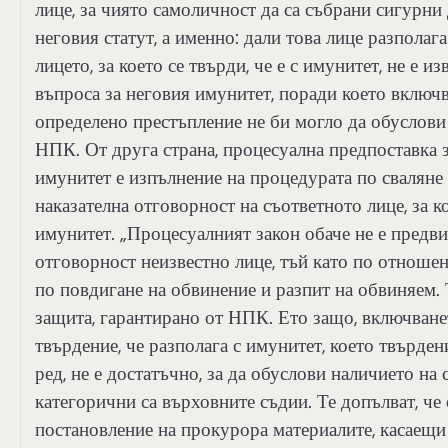
лице, за чиято самоличност да са събрани сигурни
неговия статут, а именно: дали това лице разполаг
лицето, за което се твърди, че е с имунитет, не е и
въпроса за неговия имунитет, поради което включв
определено престъпление не би могло да обуслови 
НПК. От друга страна, процесуална предпоставка з
имунитет е изпълнение на процедурата по сваляне
наказателна отговорност на съответното лице, за к
имунитет. „Процесуалният закон обаче не е предв
отговорност неизвестно лице, тъй като по отношен
по повдигане на обвинение и разпит на обвиняем. 
защита, гарантирано от НПК. Ето защо, включванет
твърдение, че разполага с имунитет, което твърде
ред, не е достатъчно, за да обуслови наличието на 
категорични са върховните съдии. Те допълват, че
постановление на прокурора материалите, касаещи 