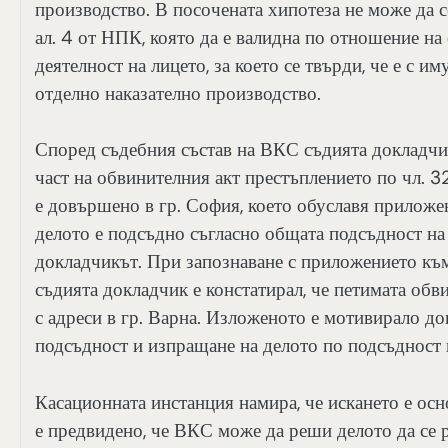
производство. В посочената хипотеза не може да се
ал. 4 от НПК, която да е валидна по отношение на
деятелност на лицето, за което се твърди, че е с и
отделно наказателно производство.
Според съдебния състав на ВКС съдията докладчик 
част на обвинителния акт престъплението по чл. 32
е довършено в гр. София, което обуславя приложен
делото е подсъдно съгласно общата подсъдност на
докладчикът. При запознаване с приложението към
съдията докладчик е констатирал, че петимата обв
с адреси в гр. Варна. Изложеното е мотивирало до
подсъдност и изпращане на делото по подсъдност 
Касационната инстанция намира, че искането е осно
е предвидено, че ВКС може да реши делото да се ра