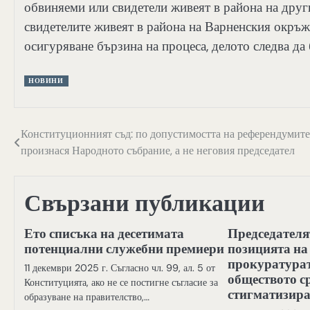
обвиняеми или свидетели живеят в района на други
свидетелите живеят в района на Варненския окръж
осигуряване бързина на процеса, делото следва да
НОВИНИ
Навигация
Конституционният съд: по допустимостта на референдумите
произнася Народното събрание, а не неговия председател
Свързани публикации
Ето списъка на десетимата
Председателя
потенциални служебни премиери
позицията на
прокуратурат
11 декември 2025 г. Съгласно чл. 99, ал. 5 от
обществото с
Конституцията, ако не се постигне съгласие за
стигматизира
образуване на правителство,…