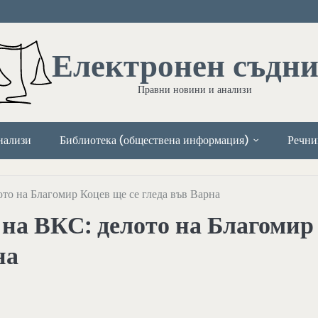
Електронен съдн
Правни новини и анализи
нализи
Библиотека (обществена информация)
Речни
то на Благомир Коцев ще се гледа във Варна
на ВКС: делото на Благомир
на