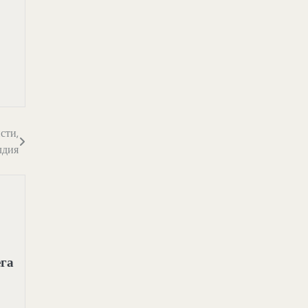
сти,
лдия
ега