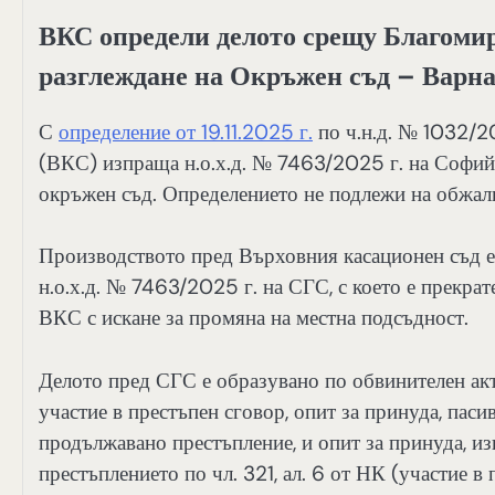
ВКС определи делото срещу Благомир 
разглеждане на Окръжен съд – Варн
С
определение от 19.11.2025 г.
по ч.н.д. № 1032/2
(ВКС) изпраща н.о.х.д. № 7463/2025 г. на Софий
окръжен съд. Определението не подлежи на обжал
Производството пред Върховния касационен съд е 
н.о.х.д. № 7463/2025 г. на СГС, с което е прекра
ВКС с искане за промяна на местна подсъдност.
Делото пред СГС е образувано по обвинителен ак
участие в престъпен сговор, опит за принуда, паси
продължавано престъпление, и опит за принуда, из
престъплението по чл. 321, ал. 6 от НК (участие 