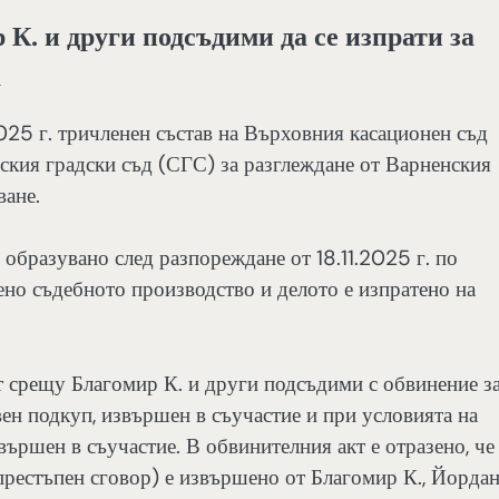
К. и други подсъдими да се изпрати за
а
025 г. тричленен състав на Върховния касационен съд
ския градски съд (СГС) за разглеждане от Варненския
ване.
образувано след разпореждане от 18.11.2025 г. по
тено съдебното производство и делото е изпратено на
т срещу Благомир К. и други подсъдими с обвинение з
вен подкуп, извършен в съучастие и при условията на
вършен в съучастие. В обвинителния акт е отразено, че
в престъпен сговор) е извършено от Благомир К., Йорда