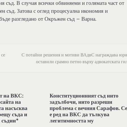
я съд. В случая всички обвиняеми и голямата част от
ен съд. Затова с оглед процесуална икономия и
 бъде разгледано от Окръжен съд – Варна.
 се
С потайни решения и мотиви ВАдвС награждава юри
оставили срамно петно върху адвокатската ги
т на ВКС:
Конституционният съд нито
 сайта на
задълбочи, нито разреши
а насъсква
проблема с вечния Сарафов. С
рещу съда и
е ред на ВКС да тълкува
 съдии*
легитимността му