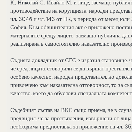
К., Николай С., Ивайло М. и лице, заемащо публична
противодействие на корупцията: народен представи
чл. 304б и чл. 143 от НК, в периода от месец юли 
София. Към обвинителния акт е приложено постанов
материалите срещу лицето, заемащо публична длъж
реализирана в самостоятелно наказателно произво
Съдията докладчик от СГС е изразил становище, че
че сред лицата, сговорили се да вършат престъплен
особено качество: народен представител, но доколк
привлечено към наказателна отговорност, то за с
качество, което да обуслови специалната компетент
Съдебният състав на ВКС също приема, че в случая
предвидил, че за престъпления, извършени от лица
необходима предпоставка за приложение на чл. 35