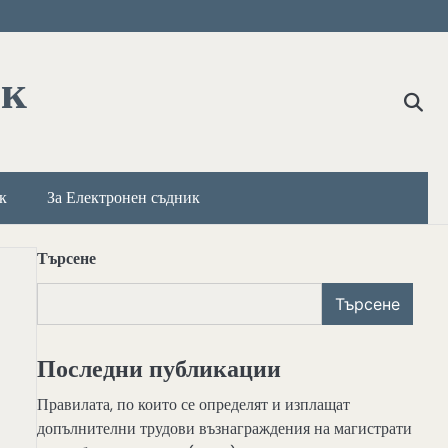
ик
к
За Електронен съдник
Търсене
Търсене
Последни публикации
Правилата, по които се определят и изплащат
допълнителни трудови възнаграждения на магистрати