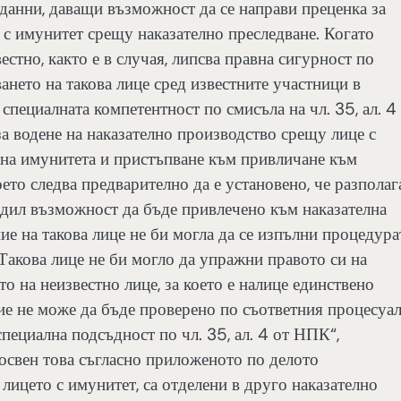
 данни, даващи възможност да се направи преценка за
а с имунитет срещу наказателно преследване. Когато
звестно, както е в случая, липсва правна сигурност по
ането на такова лице сред известните участници в
специалната компетентност по смисъла на чл. 35, ал. 4
а водене на наказателно производство срещу лице с
 на имунитета и пристъпване към привличане към
оето следва предварително да е установено, че разполаг
идил възможност да бъде привлечено към наказателна
ие на такова лице не би могла да се изпълни процедура
Такова лице не би могло да упражни правото си на
о на неизвестно лице, за което е налице единствено
ние не може да бъде проверено по съответния процесуа
специална подсъдност по чл. 35, ал. 4 от НПК“,
 освен това съгласно приложеното по делото
лицето с имунитет, са отделени в друго наказателно