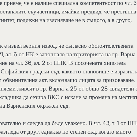
 приеме, че е налице специална компетентност по чл. 3
 останалите съучастници, имайки предвид, че престъпна
мунитет, подлежи на изясняване не в същото, а в друго,
е извел верния извод, че съгласно обстоятелствената
1, ал. 6 от НК е започнало на територията на гр. Варна
ие на чл. 36, ал. 2 от НПК. В посочената хипотеза
 Софийския градски съд, каквото становище е изразил 
 обвинителния акт, включващо лицата за призоваване,
иняеми живеят в гр. Варна, а 25 от общо 28 свидетели 
кладчика да сезира ВКС с искане за промяна на местна
на Варненския окръжен съд.
вателно и следва да бъде уважено. В чл. 43, т. 1 от Н
згледа от друг, еднакъв по степен съд, когато много