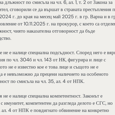
 длъжност по смисъла на чл. 6, ал. 1, т. 2 от Закона за
тел, сговорили се да вършат в страната престъпления 
2024 г. до края на месец май 2025 г. в гр. Варна и в гр
ление от 10.11.2025 г. на прокурор, с което са отделе
ност, чиято наказателна отговорност да бъде
дство.
 не е налице специална подсъдност. Според него е вяр
ия по чл. 304б и чл. 143 от НК, фигурира и лице с
ото не е известно кое е това лице и същото не е
ъда е невъзможно да прецени наличието на особеното
ност по смисъла на чл. 35, ал. 4 от НПК.
 не е налице специална компетентност. Законът е
 с имунитет, компетентен да разгледа делото е СГС, но
, ал. 4 от НПК е повдигнато обвинение на конкретно