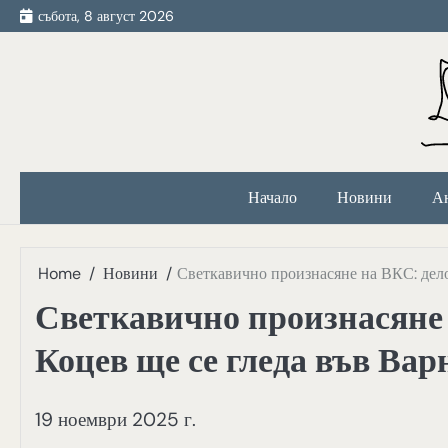
Skip
събота, 8 август 2026
to
content
Начало
Новини
А
Home
Новини
Светкавично произнасяне на ВКС: дело
Светкавично произнасяне 
Коцев ще се гледа във Вар
19 ноември 2025 г.