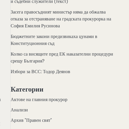
и съдебни служители (текст)
Засега правосъдният министър няма да обжалва
отказа за отстраняване на градската прокурорка на
София Емилия Русинова
Бюджетните закони предизвикаха цунами в
Конституционния съд
Колко са висящите пред ЕК наказателни процедури
срещу България?
Избори за ВСС: Тодор Деянов
Категории
а
Актове на главния прокурор
Анализи
Архив "Правен свят"
н