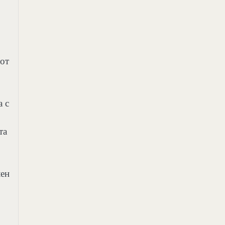
 от
а с
та
лен