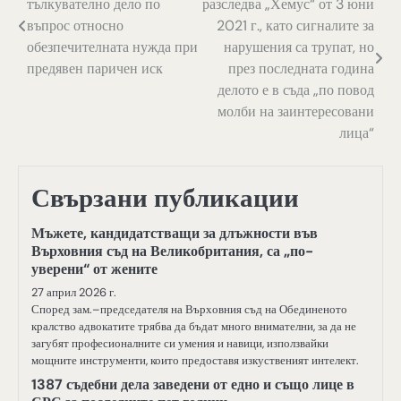
тълкувателно дело по
разследва „Хемус“ от 3 юни
въпрос относно
2021 г., като сигналите за
обезпечителната нужда при
нарушения са трупат, но
предявен паричен иск
през последната година
делото е в съда „по повод
молби на заинтересовани
лица“
Свързани публикации
Мъжете, кандидатстващи за длъжности във
Върховния съд на Великобритания, са „по-
уверени“ от жените
27 април 2026 г.
Според зам.–председателя на Върховния съд на Обединеното
кралство адвокатите трябва да бъдат много внимателни, за да не
загубят професионалните си умения и навици, използвайки
мощните инструменти, които предоставя изкуственият интелект.
1387 съдебни дела заведени от едно и също лице в