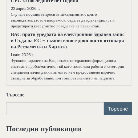
СРС за последните пет години
22 април 2026 г.
Случаят поставя въпроси за механизмите, с които
законодателството е въоръжило съда, за да идентифицира и
предотврати кверулантно поведение на ранен етап.
ВАС прати уредбата на електронния здравен запис
в Съда на ЕС – съмнително е доколко тя отговаря
на Регламента и Хартата
1 юни 2026 г.
Функционирането на Националната здравноинформационна
система е проблематично, тъй като позволява работа с категория
специални лични данни, за които не е предоставено изрично
съгласие за обработване, при това без знанието на пациента.
Търсене
Търсене
Последни публикации