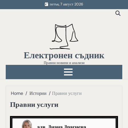
Skip
петък, 7 август 2026
to
content
Електронен съдник
Правни новини и анализи
Home
Истории
Правни услуги
Правни услуги