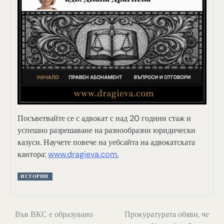
Посъветвайте се с адвокат с над 20 години стаж и
успешно разрешаване на разнообразни юридически
казуси. Научете повече на уебсайта на адвокатската
кантора:
www.dragieva.com.
ИСТОРИИ
Навигация
Във ВКС е образувано
Прокуратурата обяви, че