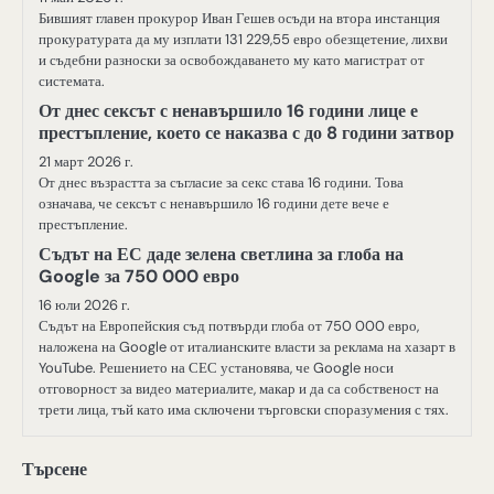
Бившият главен прокурор Иван Гешев осъди на втора инстанция
прокуратурата да му изплати 131 229,55 евро обезщетение, лихви
и съдебни разноски за освобождаването му като магистрат от
системата.
От днес сексът с ненавършило 16 години лице е
престъпление, което се наказва с до 8 години затвор
21 март 2026 г.
От днес възрастта за съгласие за секс става 16 години. Това
означава, че сексът с ненавършило 16 години дете вече е
престъпление.
Съдът на ЕС даде зелена светлина за глоба на
Google за 750 000 евро
16 юли 2026 г.
Съдът на Европейския съд потвърди глоба от 750 000 евро,
наложена на Google от италианските власти за реклама на хазарт в
YouTube. Решението на СЕС установява, че Google носи
отговорност за видео материалите, макар и да са собственост на
трети лица, тъй като има сключени търговски споразумения с тях.
Търсене