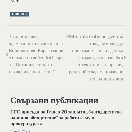
Мета.
НОВИНИ
Навигация
7 години след
Meta и YouTube осъдени за
драматичните събития във
това, че водят до
Войводиново Каракачанов
пристрастяване от детска
е осъден и глобен 150 евро
възраст, отключвайки
за „Циганите станаха
тревожност, депресия,
изключително нагли…“
разстройства, вманиачване
по външния вид
Свързани публикации
СГС присъди на Гешев 20 заплати „благодарствено
парично обезщетение“ за работата му в
прокуратурата
11 май 2026 г.