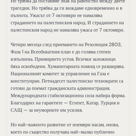
Не трябва да поставяме знак на равенство между двете
трагедии. Но трябва да ги виждаме едновременно и в
пълнота. Ужасът от 7 октомври не намалява
страданието на палестинския народ. И страданието на
палестинския народ не намалява ужаса от 7 октомври.
Четири месеца след приемането на Резолюция 2803,
Фаза 1 на Всеобхватния план е до голяма степен
изпълнена. Примирието устоя. Всички заложници
бяха освободени. Хуманитарната помощ се разширява.
Националният комитет за управление на Газа е
конституиран. Петнадесет палестински технократи са
готови да поемат гражданската администрация.
Международната стабилизационна сила набира форма.
Благодарих на гарантите — Египет, Катар, Турция и
САЩ — за неуморните им усилия.
Но най-важното развитие от ноември насам, онова,
което по същество получава най-малко публично