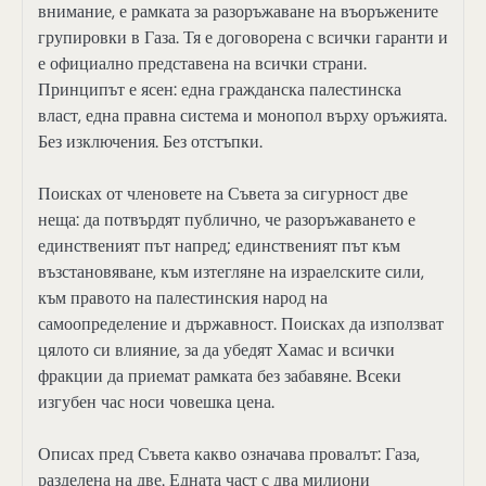
внимание, е рамката за разоръжаване на въоръжените
групировки в Газа. Тя е договорена с всички гаранти и
е официално представена на всички страни.
Принципът е ясен: една гражданска палестинска
власт, една правна система и монопол върху оръжията.
Без изключения. Без отстъпки.
Поисках от членовете на Съвета за сигурност две
неща: да потвърдят публично, че разоръжаването е
единственият път напред; единственият път към
възстановяване, към изтегляне на израелските сили,
към правото на палестинския народ на
самоопределение и държавност. Поисках да използват
цялото си влияние, за да убедят Хамас и всички
фракции да приемат рамката без забавяне. Всеки
изгубен час носи човешка цена.
Описах пред Съвета какво означава провалът: Газа,
разделена на две. Едната част с два милиони