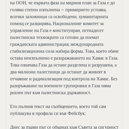
на ООН, че първата фаза на мирния план за Газа е до
голяма степен изпълнена – примирието устоява,
всички заложници са освободени, хуманитарната
помощ се разширява, Националният комитет за
управление на Газа е конституиран, петнадесет
палестински технократи са готови да поемат
гражданската администрация, международната
стабилизационна сила набира форма. Това, което обаче
остава неизпълнено е разоражаването на Хамас в Газа.
Това означава Газа да остане разделена и разрушена, а
два милиони палестинци да останат да живеят в
отчаяние и радикализация под контрола на Хамас. Без
разоръжаване на военните групировки в Газа няма
реален път към палестинска държавност.
Ето пълния текст на съобщението, което той сам
публикува в профила си във Фейсбук:
Днес за първи път се обърнах към Съвета за сигурност