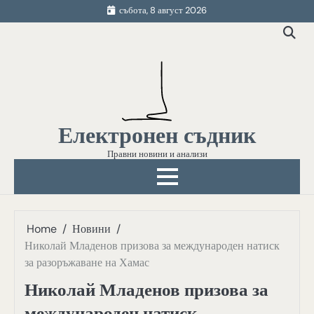
Skip
събота, 8 август 2026
to
content
Електронен съдник
Правни новини и анализи
Home
Новини
Николай Младенов призова за международен натиск
за разоръжаване на Хамас
Николай Младенов призова за
международен натиск