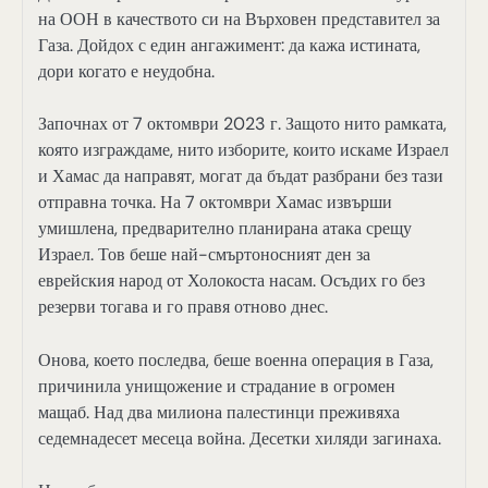
на ООН в качеството си на Върховен представител за
Газа. Дойдох с един ангажимент: да кажа истината,
дори когато е неудобна.
Започнах от 7 октомври 2023 г. Защото нито рамката,
която изграждаме, нито изборите, които искаме Израел
и Хамас да направят, могат да бъдат разбрани без тази
отправна точка. На 7 октомври Хамас извърши
умишлена, предварително планирана атака срещу
Израел. Тов беше най-смъртоносният ден за
еврейския народ от Холокоста насам. Осъдих го без
резерви тогава и го правя отново днес.
Онова, което последва, беше военна операция в Газа,
причинила унищожение и страдание в огромен
мащаб. Над два милиона палестинци преживяха
седемнадесет месеца война. Десетки хиляди загинаха.