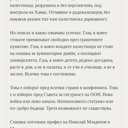
палестинци, разрушена и без перспектива, под
контрола на Хамас. Отчаяние и радикализация, без
никакъв реален път към палестинска държавност.
Но описах и какво означава успехът. Газа, в която
стоките преминават свободно през граничните
пунктове. Газа, в която младите палестинци не стоят
на опашка за хуманитарни дажби, а посещават
университети. Газа, в която детето, родено догодина,
расте в дом, а не в палатка, и се учи в училище, а не в
заслон. Всичко това е постижимо.
Това е изборът пред всички страни в конфлиикта. Това
е и изборът пред Съвета за сигурност на ООН. Нова
война или ново начало. Непоносимото статукво или
по-добро бъдеще. Трета възможност не съществува.
Снимка: източник профил на Николай Младенов в