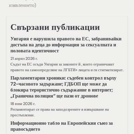
изявлението)
Свързани публикации
Унгария е нарушила правото на ЕС, забранявайки
достъпа на деца до информация за сексуалната и
половата идентичност
21 април 2026 г.
Съдът на ЕС осъди Унгария за законите й , които ограничават
правото на самоопределяне на ЛГБТИ+ лицата и ги стигматизират.
Парламентарни хроники: съдебен контрол върху
72-часовото задържане; ГДБОП ще може да
блокира терористично съдържание в интернет;
„Гранична полиция“ ще пази от дронове
18 юни 2026 г.
Регламентират се права на заподозрените в извършване на
престъпление.
Информационно табло на Европейския съюз за
правосъдието