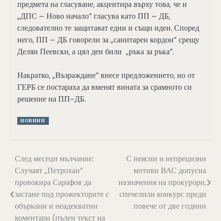
предмета на гласуване, акцентира върху това, че и
„ДПС – Ново начало“ гласува като ПП – ДБ,
следователно те защитават едни и същи идеи. Според
него, ПП – ДБ говорели за „санитарен кордон“ срещу
Делян Пеевски, а цял ден били „ръка за ръка“.
Накратко, „Възраждане“ внесе предложението, но от
ГЕРБ се постараха да вменят вината за срамното си
решение на ПП-ДБ.
НОВИНИ
Навигация
След месеци мълчание:
С неясни и непрецизни
Случаят „Петрохан“
мотиви ВАС допусна
провокира Сарафов да
назначения на прокурори,
застане под прожекторите с
спечелили конкурс преди
объркани и неадекватни
повече от две години
коментари (пълен текст на