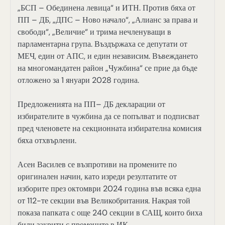
„БСП – Обединена левица“ и ИТН. Против бяха от
ПП – ДБ, „ДПС – Ново начало“, „Алианс за права и
свободи“, „Величие“ и трима нечленуващи в
парламентарна група. Въздържаха се депутати от
МЕЧ, един от АПС, и един независим. Въвеждането
на многомандатен район „Чужбина“ се прие да бъде
отложено за 1 януари 2028 година.
Предложенията на ПП– ДБ декларации от
избирателите в чужбина да се попълват и подписват
пред членовете на секционната избирателна комисия
бяха отхвърлени.
Асен Василев се възпротиви на промените по
оригинален начин, като изреди резултатите от
изборите през октомври 2024 година във всяка една
от 112-те секции във Великобритания. Накрая той
показа папката с още 240 секции в САЩ, които биха
били закрити с промените в ИК.