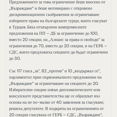
Предложението за това ограничение беше внесено от
„Възраждане“ и беше мотивирано с откровено
дискриминационни съображения за ограничаване
изборните права на българските турци, които гласуват
в Турция. Бяха отхвърлени компромисните
предложения на ПП – ДБ за ограничение до 100,
вместо 20 секции, на „Алианс за права и свободи“ за
ограничения до 70, вместо до 20 секции, и на ГЕРБ –
СДС, които предложиха секциите да бъдат ограничени
до 30.
Със 117 гласа „за“, 82 „против“ и 10 „въздържал се“,
парламентът прие първоначалното предложение на
„Възраждане“ за ограничаване на секциите до 20.
Избирателни секции извън дипломатическите или
консулските представителства ще се образуват въз
основа на не по-малко от 40 заявления за гласуване,
решиха депутатите. В подкрепа на ограниченията от
20 секции гласуваха от ГЕРБ – СДС, „Възраждане“,