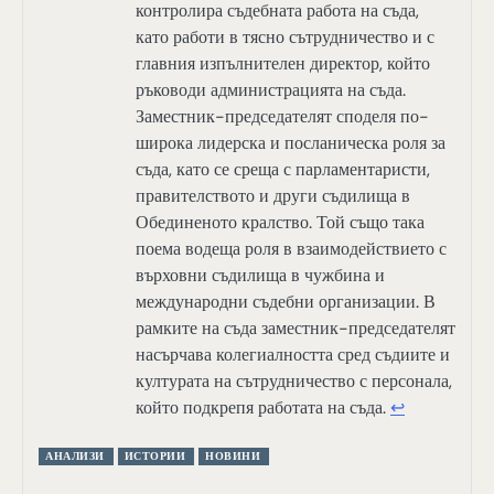
контролира съдебната работа на съда,
като работи в тясно сътрудничество и с
главния изпълнителен директор, който
ръководи администрацията на съда.
Заместник-председателят споделя по-
широка лидерска и посланическа роля за
съда, като се среща с парламентаристи,
правителството и други съдилища в
Обединеното кралство. Той също така
поема водеща роля в взаимодействието с
върховни съдилища в чужбина и
международни съдебни организации. В
рамките на съда заместник-председателят
насърчава колегиалността сред съдиите и
културата на сътрудничество с персонала,
който подкрепя работата на съда.
↩︎
АНАЛИЗИ
ИСТОРИИ
НОВИНИ