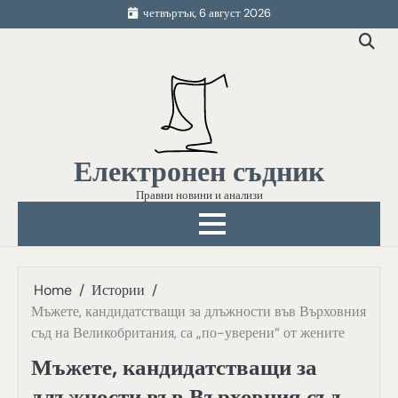
Skip
четвъртък, 6 август 2026
to
content
Електронен съдник
Правни новини и анализи
Home
Истории
Мъжете, кандидатстващи за длъжности във Върховния
съд на Великобритания, са „по-уверени“ от жените
Мъжете, кандидатстващи за
длъжности във Върховния съд