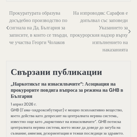
Навигация
Прокуратурата образува
На изпроводяк: Сарафов е
досъдебно производство по
допълвал със заповеди
сигнала на Да, България за
Указанието за
записите, в които се твърди,
прокурорския надзор върху
че участва Георги Чолаков
изпълнението на
наказанията
Свързани публикации
„Наркотикът на изнасилвачите“: Асоциация на
прокурорите повдига въпроса за режима на GHB в
България
1 април 2026 г.
GHB (Гама-хидроксибутират) е мощно психоактивно вещество,
което действа като депресант на централната нервна система.,
известно още като „наркотикът на изнасилвачите“. GHB потиска
централната нервна система, което може да доведе до загуба на
съзнание, амнезия, дезориентация и тежки последици за здравето.