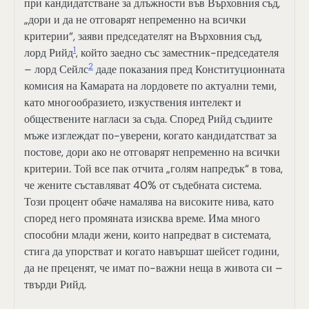
при кандидатстване за длъжности във Върховния съд,
„дори и да не отговарят непременно на всички
критерии“, заяви председателят на Върховния съд,
1
лорд Рийд
, който заедно със заместник-председателя
2
– лорд Сейлс
даде показания пред Конституционната
комисия на Камарата на лордовете по актуални теми,
като многообразието, изкуствения интелект и
обществените нагласи за съда. Според Рийд съдиите
мъже изглеждат по-уверени, когато кандидатстват за
постове, дори ако не отговарят непременно на всички
критерии. Той все пак отчита „голям напредък“ в това,
че жените съставляват 40% от съдебната система.
Този процент обаче намалява на високите нива, като
според него промяната изисква време. Има много
способни млади жени, които напредват в системата,
стига да упорстват и когато навършат шейсет години,
да не преценят, че имат по-важни неща в живота си –
твърди Рийд.