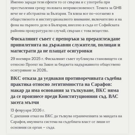
Именно заради тези ефекти то се свързва и с употреба при
престъпления срещу половата неприкосновеност. Темата за GHB
вече не е абстрактна за България. Тя влиза все по-осезаемо в
общественото и институционалното внимание, включително и на
фона на първото дело в България, внесено в съда от Софийската
районна прокуратура по случай, свързан с това вещество.
Фискалният съвет с препоръки за преразглеждане
привилегията на държавни служители, полицаи и
магистрати да не плащат осигуровки
29 ноември 2025 г. Фискалният съвет публикува становището си
относно Проект на Закон за бюджета надържавното обществено
осигуряване за 2026…
ВКС отказа да уеднакви противоречивата съдебна
практика относно легитимността на Сарафов:
макар да има основания за тълкуване, ВКС няма
да се произнесе преди Конституционния съд. ВАС
засега мълчи
13 февруари 2026 г.
С днешния отказ на ВКС да тълкува ограниченията за мандата на
Сарафов, имунната система на съдебната власт се лиши от
основния си орган – съда.