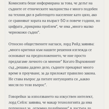
Комисията беше информирана за това, че делът на
съдиите от етническите малцинства е много подобен
на техния дял в работещото население като цяло, ако
се сравняват хората на възраст 50 и повече години, но
цифрата „прикрива проблем“, че има „много малко
чернокожи съдии“.
Относно обществените нагласи, лорд Рийд заявява:
„много критики към нашите решения изглежда се
основават на предположението, че ние просто
предлагаме личното си мнение“ Когато Върховният
съд „решава дадено дело, съдиите прекарват много
време в проучване, за да приложат правилно закона.
Не става въпрос да питате интуицията си „какво
мисля по този въпрос“.
Говорейки за използването на изкуствен интелект,
лорд Сейлс заявява, че макар технологията да има
потенциал за „огромно подобрение“ в достъпа до