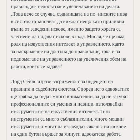
правосъдие, недостатък е увеличаването на делата.
„Това вече се случва, съдилищата на по-ниските нива
в системата започват да виждат нещо като приливна
вълна от заведени искове, именно защото хората са
улеснени да подават искове в съда. Мисля, че ще има
роля на изкуствения интелект в управлението, както
за насърчаване на достъпа до правосъдие, така и за
подпомагане на управлението на увеличения обем на
работа, който се задава.“
Лорд Сейлс изрази загриженост за бъдещето на
правната и съдебната система. Според него адвокатите
ще трябва да бъдат много внимателни, за да не загубят
професионалните си умения и навици, използвайки
инструментите на изкуствения интелект. Тези
инструменти са много съблазнителни, много мощни
инструменти и могат да изглеждат сякаш с натискане
на един бутон вършат за минути адвокатска работа,