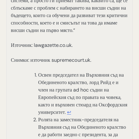
системи, а просто ги приемат такива, каквито са, ще се
сблъскаме с проблем с набирането на висши съдии на
бъдещето, които са обучени да развиват тези критични
способности, което е и смисълът на това да имаме
висши съдии на първо място.“
Източник: lawgazette.co.uk.
Снимки: източник supremecourt.uk.
Освен председател на Върховния съд на
Обединеното кралство, лорд Рийд е и
член на групата ad hoc съдии на
Европейския съд по правата на човека,
както и върховен стюард на Оксфордския
университет.
↩︎
Ролята на заместник-председателя на
Върховния съд на Обединеното кралство
е да работи заедно с президента, за да