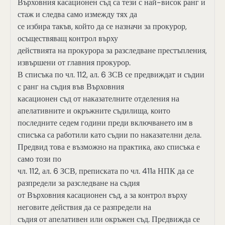
Върховния касационен съд са тези с най-висок ранг и
стаж и следва само измежду тях да
се избира такъв, който да се назначи за прокурор,
осъществяващ контрол върху
действията на прокурора за разследване престъпления,
извършени от главния прокурор.
В списъка по чл. 112, ал. 6 ЗСВ се предвиждат и съдии
с ранг на съдия във Върховния
касационен съд от наказателните отделения на
апелативните и окръжните съдилища, които
последните седем години преди включването им в
списъка са работили като съдии по наказателни дела.
Предвид това е възможно на практика, ако списъка е
само този по
чл. 112, ал. 6 ЗСВ, преписката по чл. 411а НПК да се
разпредели за разследване на съдия
от Върховния касационен съд, а за контрол върху
неговите действия да се разпредели на
съдия от апелативен или окръжен съд. Предвижда се