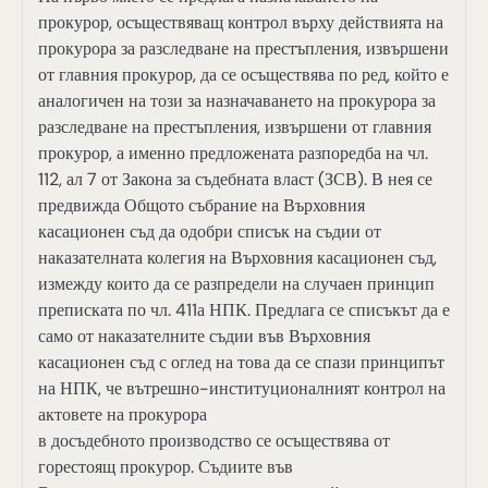
прокурор, осъществяващ контрол върху действията на
прокурора за разследване на престъпления, извършени
от главния прокурор, да се осъществява по ред, който е
аналогичен на този за назначаването на прокурора за
разследване на престъпления, извършени от главния
прокурор, а именно предложената разпоредба на чл.
112, ал 7 от Закона за съдебната власт (ЗСВ). В нея се
предвижда Общото събрание на Върховния
касационен съд да одобри списък на съдии от
наказателната колегия на Върховния касационен съд,
измежду които да се разпредели на случаен принцип
преписката по чл. 411а НПК. Предлага се списъкът да е
само от наказателните съдии във Върховния
касационен съд с оглед на това да се спази принципът
на НПК, че вътрешно-институционалният контрол на
актовете на прокурора
в досъдебното производство се осъществява от
горестоящ прокурор. Съдиите във