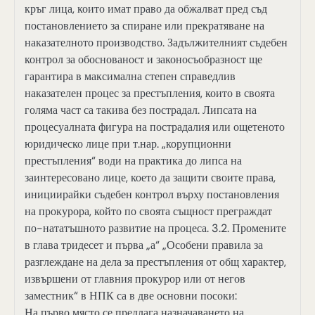
кръг лица, които имат право да обжалват пред съд
постановлението за спиране или прекратяване на
наказателното производство. Задължителният съдебен
контрол за обоснованост и законосъобразност ще
гарантира в максимална степен справедлив
наказателен процес за престъпления, които в своята
голяма част са такива без пострадал. Липсата на
процесуалната фигура на пострадалия или ощетеното
юридическо лице при т.нар. „корупционни
престъпления“ води на практика до липса на
заинтересовано лице, което да защити своите права,
инициирайки съдебен контрол върху постановления
на прокурора, който по своята същност преграждат
по-нататъшното развитие на процеса. 3.2. Промените
в глава тридесет и първа „а“ „Особени правила за
разглеждане на дела за престъпления от общ характер,
извършени от главния прокурор или от негов
заместник“ в НПК са в две основни посоки:
На първо място се предлага назначаването на