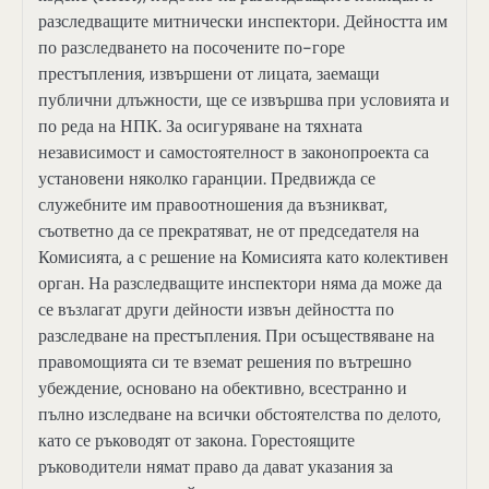
разследващите митнически инспектори. Дейността им
по разследването на посочените по-горе
престъпления, извършени от лицата, заемащи
публични длъжности, ще се извършва при условията и
по реда на НПК. За осигуряване на тяхната
независимост и самостоятелност в законопроекта са
установени няколко гаранции. Предвижда се
служебните им правоотношения да възникват,
съответно да се прекратяват, не от председателя на
Комисията, а с решение на Комисията като колективен
орган. На разследващите инспектори няма да може да
се възлагат други дейности извън дейността по
разследване на престъпления. При осъществяване на
правомощията си те вземат решения по вътрешно
убеждение, основано на обективно, всестранно и
пълно изследване на всички обстоятелства по делото,
като се ръководят от закона. Горестоящите
ръководители нямат право да дават указания за