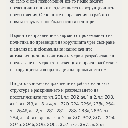
си само онези правомощия, които пряко засягат
превенцията и противодействието на корупционните
престъпления. Основните направления на работа на
новата структура ще бъдат основно четири:
Първото направление е свързано с провеждането на
политика по превенция на корупцията чрез събиране
и анализ на информация за националните
антикорупционни политики и мерки, разработване и
предлагане на мерки за превенция и противодействие
на корупцията и координация на прилагането им.
Второто основно направление на работа на новата
структура е разкриването и разследването на
престъпленията по чл. 201, чл. 202, ал. 1 и 2, чл. 203,
ал. 1, чл. 219, ал. 3 и 4, чл. 220, 224, 225б, 225в, 254а,
чл. 254б, ал. 2, чл. 282, 282а, 283, 283а, 283б, чл.
294, ал. 4 във връзка с ал. 2, чл. 301, 302, 302а, 304,
304а, 304б, 305, 305а, 307 и чл. 387, ал. 3 от