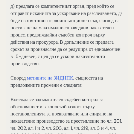
д) предлага се компетентният орган, пред който се
отправят исканията за ускоряване на разследването, да
бъде съответният първоинстанционен съд, с оглед на
постигане на максимално справедлив наказателен
процес, предвиждайки съдебен контрол върху
действия на прокурора. В допълнение се предлага
срокът за произнасяне да се редуцира от едномесечен
в 15-дневен, с цел да се ускори наказателното
производство.
Според
мотивите на ЗИДНПК
, същността на
предложените промени е следната:
Въвежда се задължителен съдебен контрол за
обоснованост и законосъобразност върху
постановленията за прекратяване или спиране на
наказателно производство за престъпление по чл. 201,
чл. 202, ал. 1 и 2, чл. 203, ал. 1, чл. 219, ал. 3 и 4, чл.