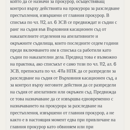
който да се назначи за прокурор, осъществяващ
контрол върху действията на прокурора за разследване
престъпления, извършени от главния прокурор. В
списъка по чл. 112, ал. 6 ЗСВ се предвиждат и съдии с
ранг на съдия във Върховния касационен съд от
наказателните отделения на апелативните и
окръжните съдилища, които последните седем години
преди включването им в списъка са работили като
съдии по наказателни дела. Предвид това е възможно
на практика, ако списъкът е само този по чл. 112, ал. 6
ЗСВ, преписката по чл. 411а НПК да се разпредели за
разследване на съдия от Върховния касационен съд, а
за контрол върху неговите действия да се разпредели
на съдия от апелативен или окръжен съд. Предвижда
се това назначаване да се извършва едновременно с
назначаването на прокурора за разследване на
престъпления, извършени от главния прокурор, а не
както е в настоящия момент едва при привличане на
главния прокурор като обвиняем или при