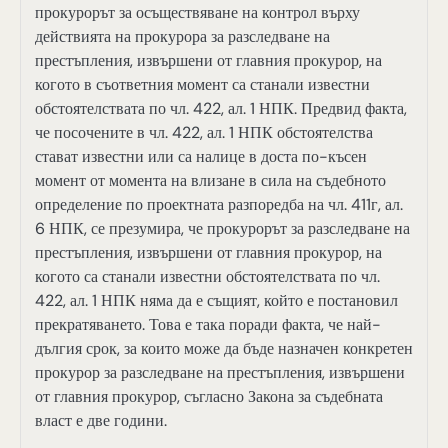
прокурорът за осъществяване на контрол върху
действията на прокурора за разследване на
престъпления, извършени от главния прокурор, на
когото в съответния момент са станали известни
обстоятелствата по чл. 422, ал. 1 НПК. Предвид факта,
че посочените в чл. 422, ал. 1 НПК обстоятелства
стават известни или са налице в доста по-късен
момент от момента на влизане в сила на съдебното
определение по проектната разпоредба на чл. 411г, ал.
6 НПК, се презумира, че прокурорът за разследване на
престъпления, извършени от главния прокурор, на
когото са станали известни обстоятелствата по чл.
422, ал. 1 НПК няма да е същият, който е постановил
прекратяването. Това е така поради факта, че най-
дългия срок, за които може да бъде назначен конкретен
прокурор за разследване на престъпления, извършени
от главния прокурор, съгласно Закона за съдебната
власт е две години.