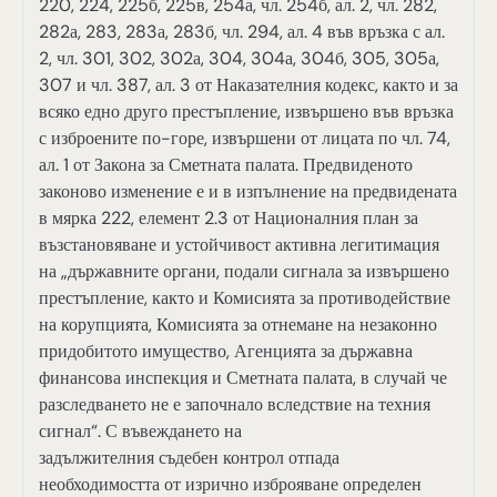
220, 224, 225б, 225в, 254а, чл. 254б, ал. 2, чл. 282,
282а, 283, 283а, 283б, чл. 294, ал. 4 във връзка с ал.
2, чл. 301, 302, 302а, 304, 304а, 304б, 305, 305а,
307 и чл. 387, ал. 3 от Наказателния кодекс, както и за
всяко едно друго престъпление, извършено във връзка
с изброените по-горе, извършени от лицата по чл. 74,
ал. 1 от Закона за Сметната палата. Предвиденото
законово изменение е и в изпълнение на предвидената
в мярка 222, елемент 2.3 от Националния план за
възстановяване и устойчивост активна легитимация
на „държавните органи, подали сигнала за извършено
престъпление, както и Комисията за противодействие
на корупцията, Комисията за отнемане на незаконно
придобитото имущество, Агенцията за държавна
финансова инспекция и Сметната палата, в случай че
разследването не е започнало вследствие на техния
сигнал“. С въвеждането на
задължителния съдебен контрол отпада
необходимостта от изрично изброяване определен