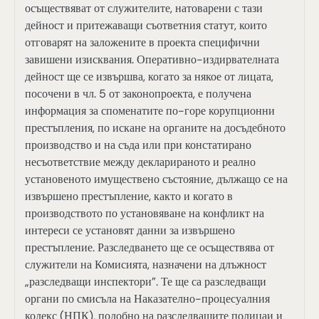
осъществяват от служителите, натоварени с тази
дейност и притежаващи съответния статут, които
отговарят на заложените в проекта специфични
завишени изисквания. Оперативно-издирвателната
дейност ще се извършва, когато за някое от лицата,
посочени в чл. 5 от законопроекта, е получена
информация за споменатите по-горе корупционни
престъпления, по искане на органите на досъдебното
производство и на съда или при констатирано
несъответствие между декларираното и реално
установеното имуществено състояние, дължащо се на
извършено престъпление, както и когато в
производството по установяване на конфликт на
интереси се установят данни за извършено
престъпление. Разследването ще се осъществява от
служители на Комисията, назначени на длъжност
„разследващи инспектори”. Те ще са разследващи
органи по смисъла на Наказателно-процесуалния
кодекс (НПК), подобно на разследващите полицаи и