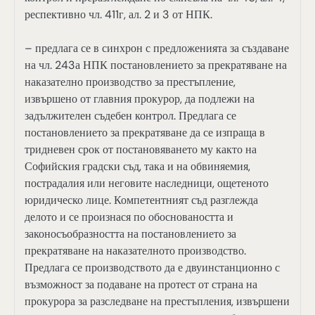
респективно чл. 411г, ал. 2 и 3 от НПК.
– предлага се в синхрон с предложенията за създаване
на чл. 243а НПК постановлението за прекратяване на
наказателно производство за престъпление,
извършено от главния прокурор, да подлежи на
задължителен съдебен контрол. Предлага се
постановлението за прекратяване да се изпраща в
тридневен срок от постановяването му както на
Софийския градски съд, така и на обвиняемия,
пострадалия или неговите наследници, ощетеното
юридическо лице. Компетентният съд разглежда
делото и се произнася по обосноваността и
законосъобразността на постановлението за
прекратяване на наказателното производство.
Предлага се производството да е двуинстанционно с
възможност за подаване на протест от страна на
прокурора за разследване на престъпления, извършени