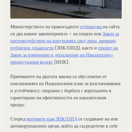
Министерството на правосъдието
публикува
на сайта
си два важни законопроекта – на изцяло нов
Закон за
противодействие на корупцията сред лица, заемащи
публични длъжности
(ЗПКЛЗПД), както и
проект на
Закон за изменение и допълнение на Наказателно-
процесуалния кодекс
(НПК).
Приемането на дватата закона са обусловени от
изискванията на Националния план за възстановяване
и устойчивост, свързани с борбата с корупцията и
гарантиране на ефективността на наказателния
процес.
Според
мотивите към ЗПКЛЗПД
се създаване на нов
антикорупционен орган, който да съсредоточи в себе