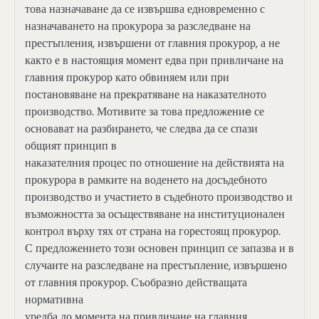
това назначаване да се извършва едновременно с
назначаването на прокурора за разследване на
престъпления, извършени от главния прокурор, а не
както е в настоящия момент едва при привличане на
главния прокурор като обвиняем или при
постановяване на прекратяване на наказателното
производство. Мотивите за това предложениe се
основават на разбирането, че следва да се спази
общият принцип в
наказателния процес по отношение на действията на
прокурора в рамките на воденето на досъдебното
производство и участието в съдебното производство и
възможността за осъществяване на институционален
контрол върху тях от страна на горестоящ прокурор.
С предложението този основен принцип се запазва и в
случаите на разследване на престъпление, извършено
от главния прокурор. Съобразно действащата
нормативна
уредба до момента на привличане на главния