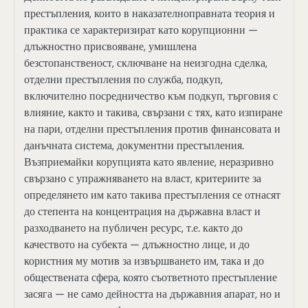
престъпления, които в наказателноправната теория и
практика се характеризират като корупционни —
длъжностно присвояване, умишлена
безстопанственост, сключване на неизгодна сделка,
отделни престъпления по служба, подкуп,
включително посредничество към подкуп, търговия с
влияние, както и такива, свързани с тях, като изпиране
на пари, отделни престъпления против финансовата и
данъчната система, документни престъпления.
Възприемайки корупцията като явление, неразривно
свързано с упражняването на власт, критериите за
определянето им като такива престъпления се отнасят
до степента на концентрация на държавна власт и
разходването на публичен ресурс, т.е. както до
качеството на субекта — длъжностно лице, и до
користния му мотив за извършването им, така и до
обществената сфера, която съответното престъпление
засяга — не само дейността на държавния апарат, но и