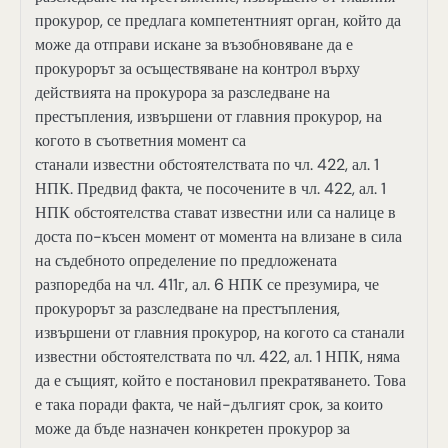
прокурор, се предлага компетентният орган, който да
може да отправи искане за възобновяване да е
прокурорът за осъществяване на контрол върху
действията на прокурора за разследване на
престъпления, извършени от главния прокурор, на
когото в съответния момент са
станали известни обстоятелствата по чл. 422, ал. 1
НПК. Предвид факта, че посочените в чл. 422, ал. 1
НПК обстоятелства стават известни или са налице в
доста по-късен момент от момента на влизане в сила
на съдебното определение по предложената
разпоредба на чл. 411г, ал. 6 НПК се презумира, че
прокурорът за разследване на престъпления,
извършени от главния прокурор, на когото са станали
известни обстоятелствата по чл. 422, ал. 1 НПК, няма
да е същият, който е постановил прекратяването. Това
е така поради факта, че най-дългият срок, за които
може да бъде назначен конкретен прокурор за