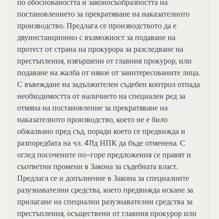
по обосноваността и законосъобразността на
постановлението за прекратяване на наказателното
производство. Предлага се производството да е
двуинстанционно с възможност за подаване на
протест от страна на прокурора за разследване на
престъпления, извършени от главния прокурор, или
подаване на жалба от някое от заинтересованите лица.
С въвеждане на задължителен съдебен контрол отпада
необходимостта от наличието на специален ред за
отмяна на постановление за прекратяване на
наказателното производство, което не е било
обжалвано пред съд, поради което се предвижда и
разпоредбата на чл. 411д НПК да бъде отменена. С
оглед посочените по-горе предложения се правят и
съответни промени в Закона за съдебната власт.
Предлага се и допълнение в Закона за специалните
разузнавателни средства, което предвижда искане за
прилагане на специални разузнавателни средства за
престъпления, осъществени от главния прокурор или