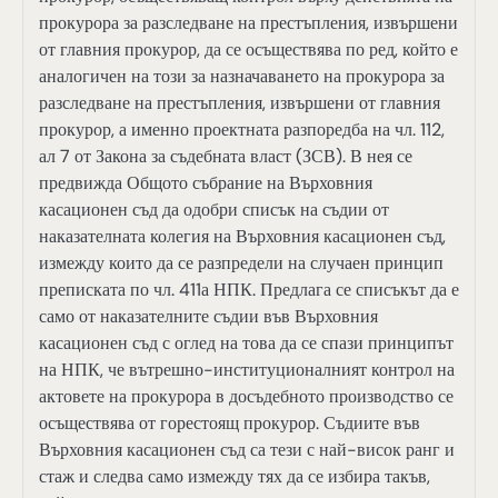
прокурора за разследване на престъпления, извършени
от главния прокурор, да се осъществява по ред, който е
аналогичен на този за назначаването на прокурора за
разследване на престъпления, извършени от главния
прокурор, а именно проектната разпоредба на чл. 112,
ал 7 от Закона за съдебната власт (ЗСВ). В нея се
предвижда Общото събрание на Върховния
касационен съд да одобри списък на съдии от
наказателната колегия на Върховния касационен съд,
измежду които да се разпредели на случаен принцип
преписката по чл. 411а НПК. Предлага се списъкът да е
само от наказателните съдии във Върховния
касационен съд с оглед на това да се спази принципът
на НПК, че вътрешно-институционалният контрол на
актовете на прокурора в досъдебното производство се
осъществява от горестоящ прокурор. Съдиите във
Върховния касационен съд са тези с най-висок ранг и
стаж и следва само измежду тях да се избира такъв,