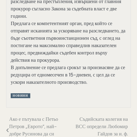
разследване на престъпления, извършени от главния
прокурор съгласно Закона за съдебната власт е две
години.
Предлага се компетентният орган, пред който се
отправят исканията за ускоряване на разследването, да
бъде съответния първоинстанционен съд, с оглед на
постигане на максимално справедлив наказателен
процес, предвиждайки съдебен контрол върху
действия на прокурора.
В допълнение се предлага срокът за произнасяне да се
редуцира от едномесечен в 15-дневен, с цел да се
ускори наказателното производство.
НОВИНИ
Навигация
Ако е пътувала с Петьо
Съдийската колегия на
Петров „Еврото“, най-
ВСС определи Любомир
добре Русинова да си
Гайдов за и. ф.