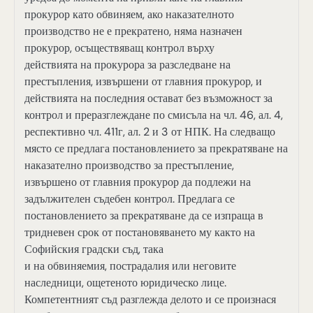
прокурор като обвиняем, ако наказателното
производство не е прекратено, няма назначен
прокурор, осъществяващ контрол върху
действията на прокурора за разследване на
престъпления, извършени от главния прокурор, и
действията на последния остават без възможност за
контрол и преразглеждане по смисъла на чл. 46, ал. 4,
респективно чл. 411г, ал. 2 и 3 от НПК. На следващо
място се предлага постановлението за прекратяване на
наказателно производство за престъпление,
извършено от главния прокурор да подлежи на
задължителен съдебен контрол. Предлага се
постановлението за прекратяване да се изпраща в
тридневен срок от постановяването му както на
Софийския градски съд, така
и на обвиняемия, пострадалия или неговите
наследници, ощетеното юридическо лице.
Компетентният съд разглежда делото и се произнася