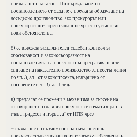
прилагането на закона. Потвърждаването на
постановлението от съда не е пречка за образуване на
досъдебно производство, ако прокурорът или
прокурор от по-горестояща прокуратура установят
нови обстоятелства.
б) се въвежда задължителен съдебен контрол за
обоснованост и законосъобразност на
постановленията на прокурора за прекратяване или
спиране на наказателно производство за престъпления
по чл. 3, ал 1 от законопроекта, извършено от
посочените в чл. 5, ал. 1 лица.
в) предлагат се промени в механизма за търсене на
отговорност на главния прокурор, систематизиран в
глава тридесет и първа „а“ от НПК чрез:
– създаване на възможност назначаването на
прокурор, осъществяващ контрол върху действията на