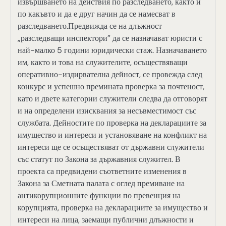
извършването на действия по разследването, както и
по какъвто и да е друг начин да се намесват в
разследването.Предвижда се на длъжност
„разследващи инспектори” да се назначават юристи с
най-малко 5 години юридически стаж. Назначаването
им, както и това на служителите, осъществяващи
оперативно-издирвателна дейност, се провежда след
конкурс и успешно премината проверка за почтеност,
като и двете категории служители следва да отговорят
и на определени изисквания за несъвместимост със
службата. Дейностите по проверка на декларациите за
имущество и интереси и установяване на конфликт на
интереси ще се осъществяват от държавни служители
със статут по Закона за държавния служител. В
проекта са предвидени съответните изменения в
Закона за Сметната палата с оглед премиване на
антикорупционните функции по превенция на
корупцията, проверка на декларациите за имущество и
интереси на лица, заемащи публични длъжности и