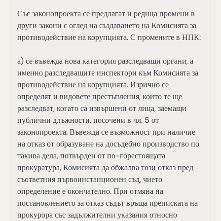
Със законопроекта се предлагат и редица промени в
други закони с оглед на създаването на Комисията за
противодействие на корупцията. С промените в НПК:
а) се въвежда нова категория разследващи органи, а
именно разследващите инспектори към Комисията за
противодействие на корупцията. Изрично се
определят и видовете престъпления, които те ще
разследват, когато са извършени от лица, заемащи
публични длъжности, посочени в чл. 5 от
законопроекта. Въвежда се възможност при наличие
на отказ от образуване на досъдебно производство по
такива дела, потвърден от по-горестоящата
прокуратура, Комисията да обжалва този отказ пред
съответния първоинстанционен съд, чието
определение е окончателно. При отмяна на
постановлението за отказ съдът връща преписката на
прокурора със задължителни указания относно