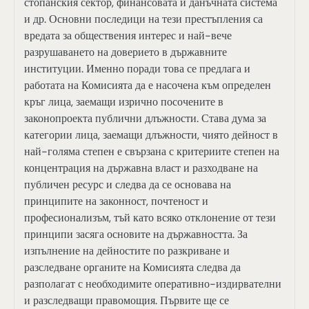
стопанския сектор, финансовата и данъчната система
и др. Основни последици на тези престъпления са
вредата за обществения интерес и най-вече
разрушаването на доверието в държавните
институции. Именно поради това се предлага и
работата на Комисията да е насочена към определен
кръг лица, заемащи изрично посочените в
законопроекта публични длъжности. Става дума за
категории лица, заемащи длъжности, чиято дейност в
най-голяма степен е свързана с критериите степен на
концентрация на държавна власт и разходване на
публичен ресурс и следва да се основава на
принципите на законност, почтеност и
професионализъм, тъй като всяко отклонение от тези
принципи засяга основите на държавността. За
изпълнение на дейностите по разкриване и
разследване органите на Комисията следва да
разполагат с необходимите оперативно-издирвателни
и разследващи правомощия. Първите ще се