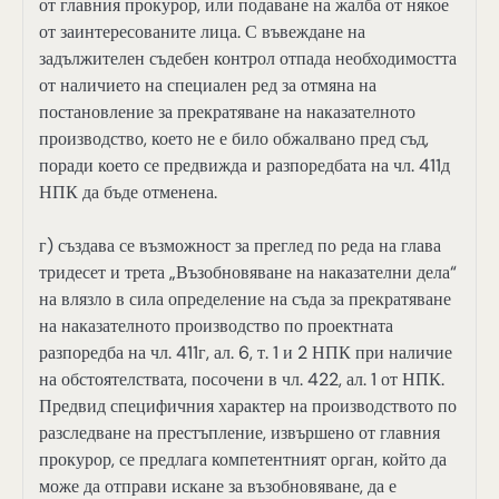
от главния прокурор, или подаване на жалба от някое
от заинтересованите лица. С въвеждане на
задължителен съдебен контрол отпада необходимостта
от наличието на специален ред за отмяна на
постановление за прекратяване на наказателното
производство, което не е било обжалвано пред съд,
поради което се предвижда и разпоредбата на чл. 411д
НПК да бъде отменена.
г) създава се възможност за преглед по реда на глава
тридесет и трета „Възобновяване на наказателни дела“
на влязло в сила определение на съда за прекратяване
на наказателното производство по проектната
разпоредба на чл. 411г, ал. 6, т. 1 и 2 НПК при наличие
на обстоятелствата, посочени в чл. 422, ал. 1 от НПК.
Предвид специфичния характер на производството по
разследване на престъпление, извършено от главния
прокурор, се предлага компетентният орган, който да
може да отправи искане за възобновяване, да е