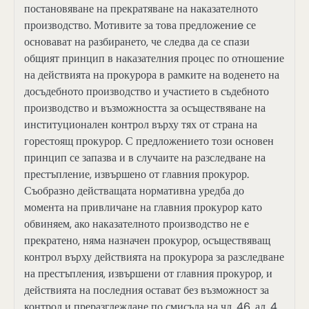
постановяване на прекратяване на наказателното
производство. Мотивите за това предложениe се
основават на разбирането, че следва да се спази
общият принцип в наказателния процес по отношение
на действията на прокурора в рамките на воденето на
досъдебното производство и участието в съдебното
производство и възможността за осъществяване на
институционален контрол върху тях от страна на
горестоящ прокурор. С предложението този основен
принцип се запазва и в случаите на разследване на
престъпление, извършено от главния прокурор.
Съобразно действащата нормативна уредба до
момента на привличане на главния прокурор като
обвиняем, ако наказателното производство не е
прекратено, няма назначен прокурор, осъществяващ
контрол върху действията на прокурора за разследване
на престъпления, извършени от главния прокурор, и
действията на последния остават без възможност за
контрол и преразглеждане по смисъла на чл. 46, ал. 4,