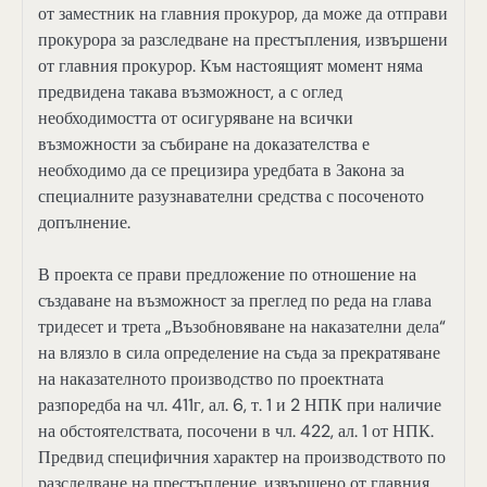
от заместник на главния прокурор, да може да отправи
прокурора за разследване на престъпления, извършени
от главния прокурор. Към настоящият момент няма
предвидена такава възможност, а с оглед
необходимостта от осигуряване на всички
възможности за събиране на доказателства е
необходимо да се прецизира уредбата в Закона за
специалните разузнавателни средства с посоченото
допълнение.
В проекта се прави предложение по отношение на
създаване на възможност за преглед по реда на глава
тридесет и трета „Възобновяване на наказателни дела“
на влязло в сила определение на съда за прекратяване
на наказателното производство по проектната
разпоредба на чл. 411г, ал. 6, т. 1 и 2 НПК при наличие
на обстоятелствата, посочени в чл. 422, ал. 1 от НПК.
Предвид специфичния характер на производството по
разследване на престъпление, извършено от главния