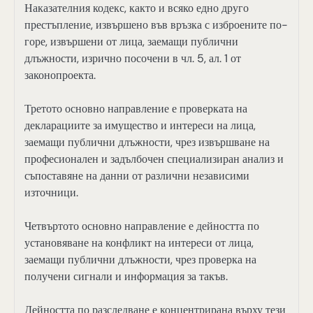
Наказателния кодекс, както и всяко едно друго
престъпление, извършено във връзка с изброените по-
горе, извършени от лица, заемащи публични
длъжности, изрично посочени в чл. 5, ал. 1 от
законопроекта.
Третото основно направление е проверката на
декларациите за имущество и интереси на лица,
заемащи публични длъжности, чрез извършване на
професионален и задълбочен специализиран анализ и
съпоставяне на данни от различни независими
източници.
Четвъртото основно направление е дейността по
установяване на конфликт на интереси от лица,
заемащи публични длъжности, чрез проверка на
получени сигнали и информация за такъв.
Дейността по разследване е концентрирана върху тези