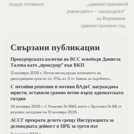
подаде оставката
„административен
ръководител – председател“
на Върховния
административен съд
Свързани публикации
Прокурорската колегия на ВСС освободи Даниела
Талева като „прокурор“ във ВКП
12 ноември 2025 г. Почти месец преди изтичането на
двегодишния срок по чл. 173а, ал. 3 от Закона за съдебната…
С потайни решения и мотиви ВАдвС награждава
юристи, оставили срамно петно върху адвокатската
гилдия
24 ноември 2025 г. С Решение № 1865, взето с Протокол № 88 от
редовно заседание на 13 ноември 2025…
АССГ прекрати делото срещу Инструкцията за
деловодната дейност в ПРБ за трети път
11 ноември 2024 г.