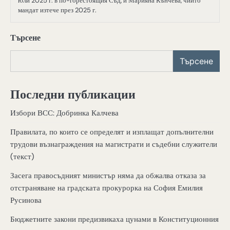
юли 2025 г. в по-горестоящия Съд, и Марияна Кънчева, чийто
мандат изтече през 2025 г.
Търсене
Търсене
Последни публикации
Избори ВСС: Добринка Калчева
Правилата, по които се определят и изплащат допълнителни
трудови възнаграждения на магистрати и съдебни служители
(текст)
Засега правосъдният министър няма да обжалва отказа за
отстраняване на градската прокурорка на София Емилия
Русинова
Бюджетните закони предизвикаха цунами в Конституционния