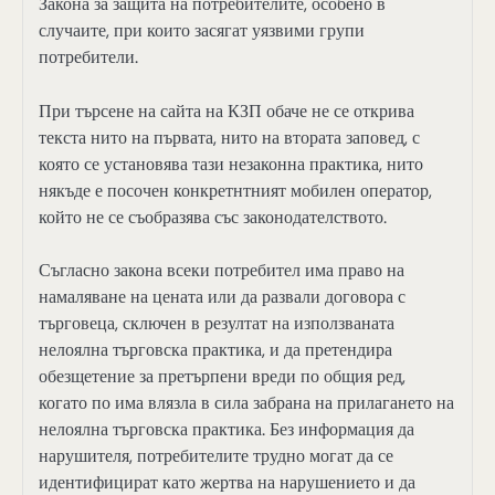
Закона за защита на потребителите, особено в
случаите, при които засягат уязвими групи
потребители.
При търсене на сайта на КЗП обаче не се открива
текста нито на първата, нито на втората заповед, с
която се установява тази незаконна практика, нито
някъде е посочен конкретнтният мобилен оператор,
който не се съобразява със законодателството.
Съгласно закона всеки потребител има право на
намаляване на цената или да развали договора с
търговеца, сключен в резултат на използваната
нелоялна търговска практика, и да претендира
обезщетение за претърпени вреди по общия ред,
когато по има влязла в сила забрана на прилагането на
нелоялна търговска практика. Без информация да
нарушителя, потребителите трудно могат да се
идентифицират като жертва на нарушението и да