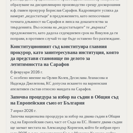
образуване на дисциплинарно производство срещу доскорошния
и.ф. главен прокурор Борислав Сарафов. Кадровиците успяха да
намерят „недостатъци“ в предложението, като непосочване
точната длъжност на Сарафов и липса на доказателства за
твърденията. Въз основа на „недостатъците“ те „върнаха“
предложението, като дадоха седемдневен срок на Янкулов да ги
поправи, в противен случай то ще бъде оставено без разглеждане.
Конституционният съд конституира главния
прокурор, като заинтересувана институция, която
да представи становище по делото за
легитимността на Сарафов
6 февруари 2026 г.
С особено мнение на Орлин Колев, Десислава Атанасова и
Надежда Джелепова, КС допусна искането на варненския
апелативен състав относно мандата на Сарафов.
Започва процедура за избор на съдии в Общия съд
на Европейския съюз от България
7 април 2026 г.
Започва национална процедура за избор на двама съдии в Общия
съд на Европейския съюз, част от Съда на ЕС. Новите двама съдии
ще заемат местата на Александър Корнезов, който бе избран през