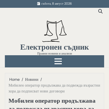
Skip
събота, 8 август 2026
to
content
Електронен съдник
Правни новини и анализи
Home
Новини
Мобилен оператор продължава да подвежда възрастни
хора да подписват нови договори
Мобилен оператор продължава
да подвежда възрастни хора да