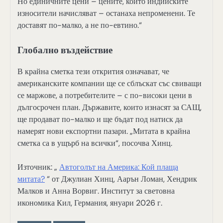
Но единичните цени – цените, които индийските
износители начисляват – останаха непроменени. Те
доставят по-малко, а не по-евтино.“
Глобално въздействие
В крайна сметка тези открития означават, че
американските компании ще се сблъскат със свиващи
се маржове, а потребителите – с по-високи цени в
дългосрочен план. Държавите, които изнасят за САЩ,
ще продават по-малко и ще бъдат под натиск да
намерят нови експортни пазари. „Митата в крайна
сметка са в ущърб на всички“, посочва Хинц.
Източник: „
Автоголът на Америка: Кой плаща
митата?
“ от Джулиан Хинц, Аарън Ломан, Хендрик
Малков и Анна Ворвиг. Институт за световна
икономика Кил, Германия, януари 2026 г.