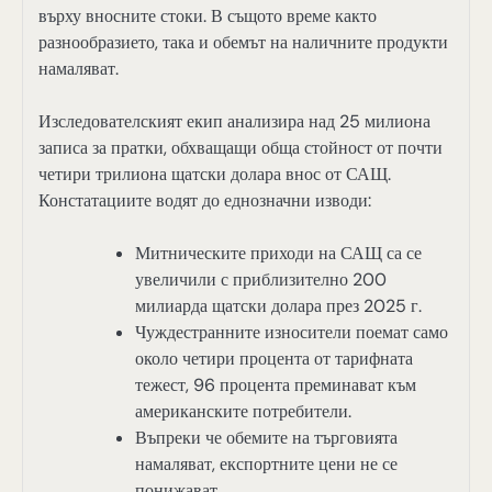
върху вносните стоки. В същото време както
разнообразието, така и обемът на наличните продукти
намаляват.
Изследователският екип анализира над 25 милиона
записа за пратки, обхващащи обща стойност от почти
четири трилиона щатски долара внос от САЩ.
Констатациите водят до еднозначни изводи:
Митническите приходи на САЩ са се
увеличили с приблизително 200
милиарда щатски долара през 2025 г.
Чуждестранните износители поемат само
около четири процента от тарифната
тежест, 96 процента преминават към
американските потребители.
Въпреки че обемите на търговията
намаляват, експортните цени не се
понижават.