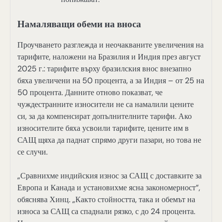
Намаляващи обеми на вноса
Проучването разглежда и неочакваните увеличения на
тарифите, наложени на Бразилия и Индия през август
2025 г.: тарифите върху бразилския внос внезапно
бяха увеличени на 50 процента, а за Индия – от 25 на
50 процента. Данните отново показват, че
чуждестранните износители не са намалили цените
си, за да компенсират допълнителните тарифи. Ако
износителите бяха усвоили тарифите, цените им в
САЩ щяха да паднат спрямо други пазари, но това не
се случи.
„Сравнихме индийския износ за САЩ с доставките за
Европа и Канада и установихме ясна закономерност“,
обяснява Хинц. „Както стойността, така и обемът на
износа за САЩ са спаднали рязко, с до 24 процента.