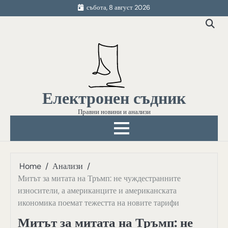
Skip
събота, 8 август 2026
to
content
Електронен съдник
Правни новини и анализи
Home
Анализи
Митът за митата на Тръмп: не чуждестранните
износители, а американците и американската
икономика поемат тежестта на новите тарифи
Митът за митата на Тръмп: не