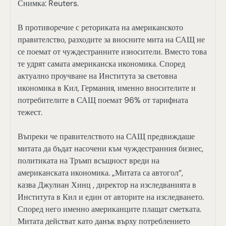
Снимка: Reuters.
В противоречие с реториката на американското
правителство, разходите за вносните мита на САЩ не
се поемат от чуждестранните износители. Вместо това
те удрят самата американска икономика. Според
актуално проучване на Института за световна
икономика в Кил, Германия, именно вносителите и
потребителите в САЩ поемат 96% от тарифната
тежест.
Въпреки че правителството на САЩ предвиждаше
митата да бъдат насочени към чуждестранния бизнес,
политиката на Тръмп всъщност вреди на
американската икономика. „Митата са автогол“,
казва Джулиан Хинц , директор на изследванията в
Института в Кил и един от авторите на изследването.
Според него именно американците плащат сметката.
Митата действат като данък върху потреблението