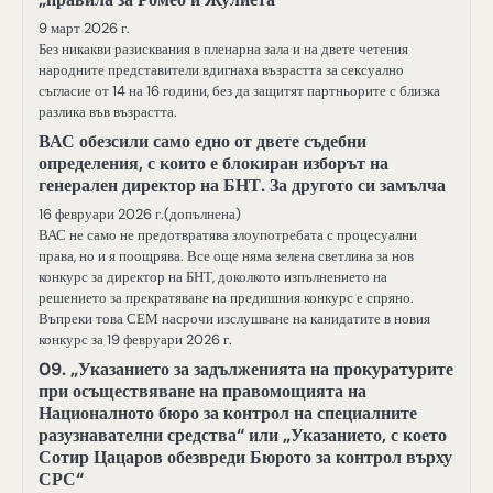
9 март 2026 г.
Без никакви разисквания в пленарна зала и на двете четения
народните представители вдигнаха възрастта за сексуално
съгласие от 14 на 16 години, без да защитят партньорите с близка
разлика във възрастта.
ВАС обезсили само едно от двете съдебни
определения, с които е блокиран изборът на
генерален директор на БНТ. За другото си замълча
16 февруари 2026 г.(допълнена)
ВАС не само не предотвратява злоупотребата с процесуални
права, но и я поощрява. Все още няма зелена светлина за нов
конкурс за директор на БНТ, доколкото изпълнението на
решението за прекратяване на предишния конкурс е спряно.
Въпреки това СЕМ насрочи изслушване на канидатите в новия
конкурс за 19 февруари 2026 г.
09. „Указанието за задълженията на прокуратурите
при осъществяване на правомощията на
Националното бюро за контрол на специалните
разузнавателни средства“ или „Указанието, с което
Сотир Цацаров обезвреди Бюрото за контрол върху
СРС“