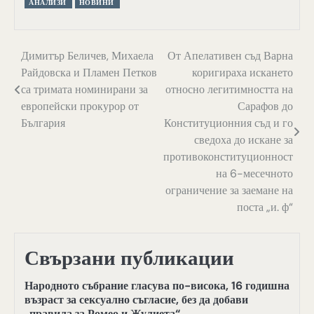
АНАЛИЗИ
НОВИНИ
Навигация
Димитър Беличев, Михаела
От Апелативен съд Варна
Райдовска и Пламен Петков
коригираха искането
са тримата номинирани за
относно легитимността на
европейски прокурор от
Сарафов до
България
Конституционния съд и го
сведоха до искане за
противоконституционност
на 6-месечното
ограничение за заемане на
поста „и. ф“
Свързани публикации
Народното събрание гласува по-висока, 16 годишна
възраст за сексуално съгласие, без да добави
„правила за Ромео и Жулиета“