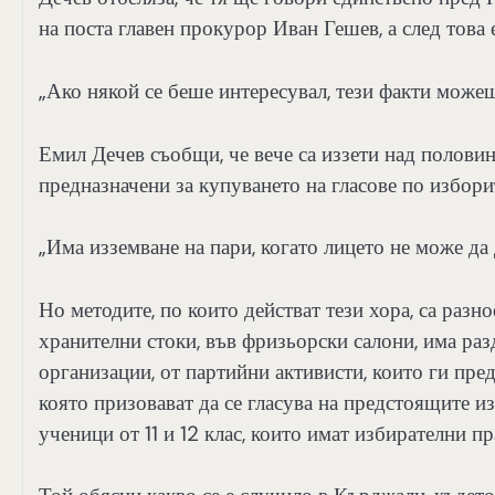
на поста главен прокурор Иван Гешев, а след това
„Ако някой се беше интересувал, тези факти можеш
Емил Дечев съобщи, че вече са иззети над половин
предназначени за купуването на гласове по избори
„Има изземване на пари, когато лицето не може да
Но методите, по които действат тези хора, са раз
хранителни стоки, във фризьорски салони, има ра
организации, от партийни активисти, които ги пред
която призовават да се гласува на предстоящите и
ученици от 11 и 12 клас, които имат избирателни пр