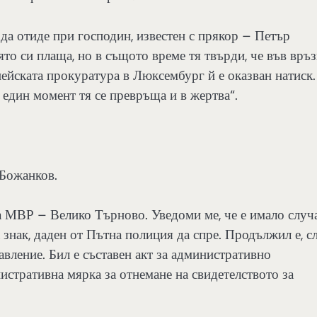
а да отиде при господин, известен с прякор – Петър
оято си плаща, но в същото време тя твърди, че във връз
ейската прокуратура в Люксембург й е оказван натиск.
 един момент тя се превръща и в жертва“.
 Божанков.
 МВР – Велико Търново. Уведоми ме, че е имало случа
 знак, даден от Пътна полиция да спре. Продължил е, с
авление. Бил е съставен акт за административно
стративна мярка за отнемане на свидетелството за