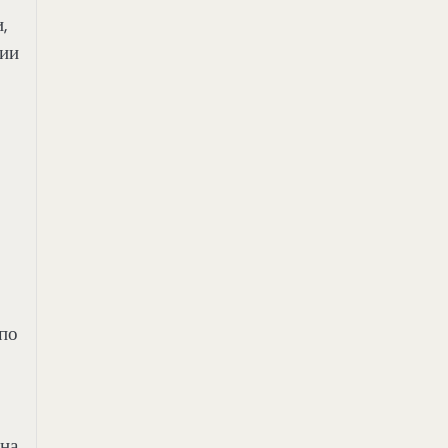
,
тии
 по
гна