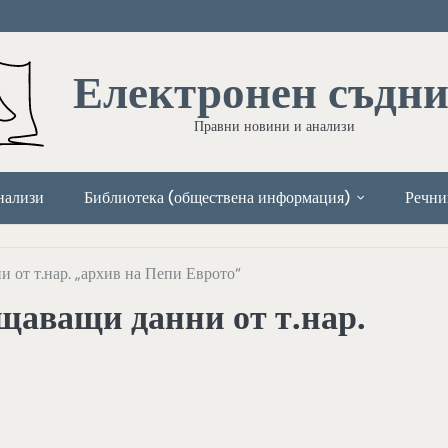
Електронен съдн
Правни новини и анализи
нализи
Библиотека (обществена информация)
Речни
 от т.нар. „архив на Пепи Еврото“
щаващи данни от т.нар.