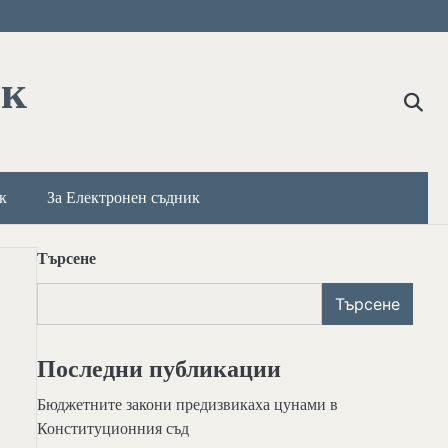
ик
к
За Електронен съдник
Търсене
Търсене
Последни публикации
Бюджетните закони предизвикаха цунами в
Конституционния съд