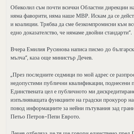
Обиколил съм почти всички Областни дирекции на 
няма фаворити, няма наше МВР. Искам да се дейст
и коалиции. Трябва да сме безкомпромисни към всек
едно доказателство, че нямаме двойни стандарти“.
Вчера Емилия Русинова написа писмо до български
мълча“, каза още министър Дечев.
„През последните седмици по мой адрес се разпро
недопустими публични квалификации, поднесени по
Единствената цел е публичното ми дискредитиране
изпълняващата функциите на градски прокурор на
повод информациите за нейни пътувания зад гран
Петьо Петров-Пепи Еврото.
Дечев отбеляза, че тя ще говори единствено пред