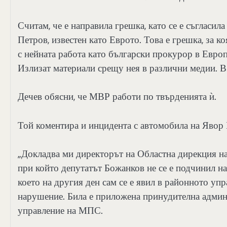
Считам, че е направила грешка, като се е съгласил
Петров, известен като Еврото. Това е грешка, за к
с нейната работа като български прокурор в Европ
Излизат материали срещу нея в различни медии. В
Дечев обясни, че МВР работи по твърденията ѝ.
Той коментира и инцидента с автомобила на Явор
„Докладва ми директорът на Областна дирекция на
при който депутатът Божанков не се е подчинил на
което на другия ден сам се е явил в районното упр
нарушение. Била е приложена принудителна админи
управление на МПС.