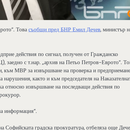
врото“. Това
съобщи пред БНР Емил Дечев
, министър н
прие действия по сигнал, получен от Гражданско
, заедно с т.нар. „архив на Петьо Петров-Еврото“. То
ти, към МВР за извършване на проверка и предприеман
а нарушения, както и към председателя на Наказателна
ка относно извършване на последващи действия по
прокурор.
на информация“.
на Софийската градска прокуратура, отбеляза още Дече