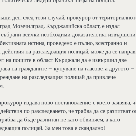
о политически лидери браниха шефа на пощата.
ъщи ден, след този случай, прокурор от териториалнот
град Момчилград, Кърджалийска област, е издал
а събрани всички необходими доказателства, извършени
бективната истина, проведено е пълно, всестранно и
и действия на разследващия полицай, може да се направ
ят на пощите в област Кърджали да е извършил две
рава на гражданите – купуване на гласове, а другото –
ореждане на разследващия полицай да привлече
м.
рокурор издава ново постановление, с което заявява, ч
ействия по разследването, че трябва да се разпитват 
рябва да бъде разпитан не като обвиняем, а като
ледващия полицай. За мен това е скандално!