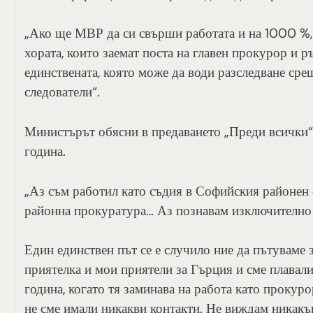
„Ако ще МВР да си свърши работата и на 1000 %,
хората, които заемат поста на главен прокурор и 
единствената, която може да води разследване сре
следователи“.
Министърът обясни в предаването „Преди всички“ 
година.
„Аз съм работил като съдия в Софийския районен 
районна прокуратура… Аз познавам изключително
Един единствен път се е случило ние да пътуваме 
приятелка и мои приятели за Гърция и сме плавали
година, когато тя заминава на работа като прокур
не сме имали никакви контакти. Не виждам никакъ