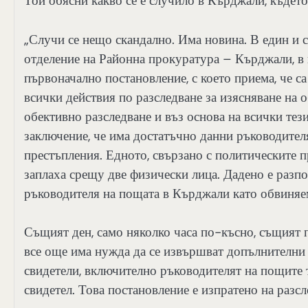
Той обясни какво се е случило в Кърджали, къдет
„Случи се нещо скандално. Има новина. В един и с
отделение на Районна прокуратура – Кърджали, в 
първоначално постановление, с което приема, че с
всички действия по разследване за изясняване на о
обективно разследване и въз основа на всички тез
заключение, че има достатъчно данни ръководител
престъпления. Едното, свързано с политическите п
заплаха срещу две физически лица. Дадено е разп
ръководителя на пощата в Кърджали като обвиняе
Същият ден, само няколко часа по-късно, същият п
все още има нужда да се извършват допълнителни д
свидетели, включително ръководителят на пощите т
свидетел. Това постановление е изпратено на разс