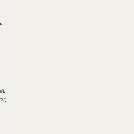
ка
й,
лед