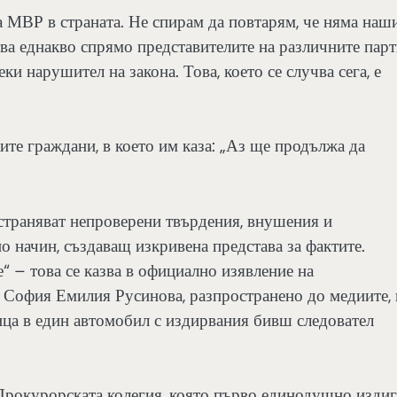
МВР в страната. Не спирам да повтарям, че няма наши
ва еднакво спрямо представителите на различните пар
и нарушител на закона. Това, което се случва сега, е
те граждани, в което им каза: „Аз ще продължа да
страняват непроверени твърдения, внушения и
 начин, създаващ изкривена представа за фактите.
“ – това се казва в официално изявление на
 София Емилия Русинова, разпространено до медиите,
ица в един автомобил с издирвания бивш следовател
 Прокурорската колегия, която първо единодушно изди