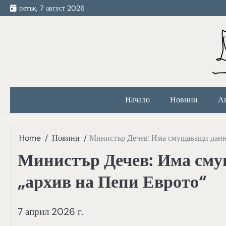
Skip
петък, 7 август 2026
to
content
Начало
Новини
А
Home
Новини
Министър Дечев: Има смущаващи данни
Министър Дечев: Има сму
„архив на Пепи Еврото“
7 април 2026 г.