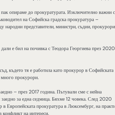
 пак опираме до прокуратурата. Изключително важни с
ръководител на Софийска градска прокуратура –
щу народни представители, министри, съдии, прокурори
дали е бил на почивка с Теодора Георгиева през 2020
съд, където тя е работила като прокурор в Софийската
 много прокурори.
заедно – през 2017 година. Пътували сме с нейна
 заедно за една седмица. Бяхме 12 човека. След 2020
ор в Европейската прокуратура в Люксембург, на практ
в конфликт на интереси.