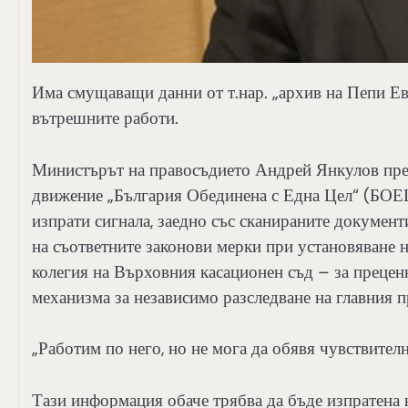
Има смущаващи данни от т.нар. „архив на Пепи Е
вътрешните работи.
Министърът на правосъдието Андрей Янкулов пред
движение „България Обединена с Една Цел“ (БОЕЦ)
изпрати сигнала, заедно със сканираните докумен
на съответните законови мерки при установяване н
колегия на Върховния касационен съд – за прецен
механизма за независимо разследване на главния 
„Работим по него, но не мога да обявя чувствител
Тази информация обаче трябва да бъде изпратена 