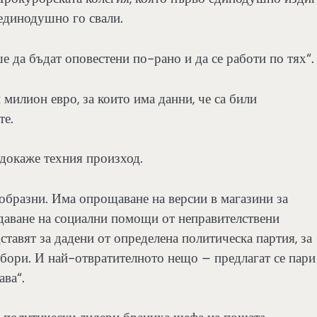
 единодушно го свали.
е да бъдат оповестени по-рано и да се работи по тях“.
 милион евро, за които има данни, че са били
те.
 докаже техния произход.
нообразни. Има опрощаване на версии в магазини за
здаване на социални помощи от неправителствени
ставят за дадени от определена политическа партия, за
збори. И най-отвратителното нещо – предлагат се пари
ава“.