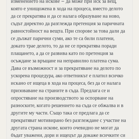
изменението на искове – да може при иск за вещ,
която е унищожена в хода на процеса, вместо делото
да се прекратява и да се налага образуване на ново,
съдът директно да разглежда претенция за паричната
равностойност на вещта. При спорове за това дали да
се дължат парични суми, ако те са били платени,
докато трае делото, то да не се прекратява поради
плащането, а да се развива като по претенция за
осъждане за връщане на неправилно платена сума.
Дава се възможност и за прекратяване на делото по
ускорена процедура, ако ответникът е платил всичко
искано от ищеца в хода на процеса, без да се налага
призоваване на страните в съда. Предлага се и
опростяване на производството за оспорване на
разноските, когато решението на съда се обжалва и в
другите му части. Също така се предлага да се
прекратяват мотивирано без разглеждане с участие на
другата страна искове, които очевидно не могат да
бъдат уважени, дори и ищецът да докаже всичките си