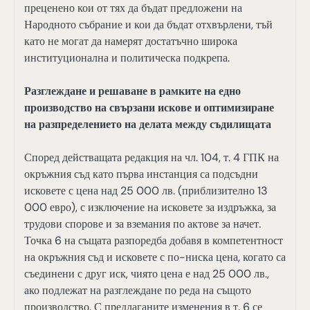
преценено кои от тях да бъдат предложени на
Народното събрание и кои да бъдат отхвърлени, тъй
като не могат да намерят достатъчно широка
институционална и политическа подкрепа.
Разглеждане и решаване в рамките на едно
производство на свързани искове и оптимизиране
на разпределението на делата между съдилищата
Според действащата редакция на чл. 104, т. 4 ГПК на
окръжния съд като първа инстанция са подсъдни
исковете с цена над 25 000 лв. (приблизително 13
000 евро), с изключение на исковете за издръжка, за
трудови спорове и за вземания по актове за начет.
Точка 6 на същата разпоредба добавя в компетентност
на окръжния съд и исковете с по-ниска цена, когато са
съединени с друг иск, чиято цена е над 25 000 лв.,
ако подлежат на разглеждане по реда на същото
производство. С предлаганите изменения в т. 6 се