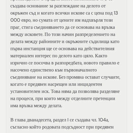
създава основание за разглеждане на делото от
окръжен съд и когато всички искове са с цена под 13
000 евро, но сумата от цените им надхвърля този
праг, стига съединяването да се основава на връзка
между исковете. По този начин разпределението на
делата между районните и окръжните съдилища като
първа инстанция ще се основава на действителния
материален интерес по делото като цяло. Както
изрично се посочва в разпоредбата, новото правило е
насочено единствено към първоначалното
съединяване на искове. Без промяна остават случаите,
когато е предявен насрещен или инцидентен
установителен иск. Това няма да позволява разделяне
на процеси, при които между отделните претенции
има връзка между делата.
В глава дванадесета, раздел I се създава чл. 104а,
съгласно който родовата подсъдност при предявен