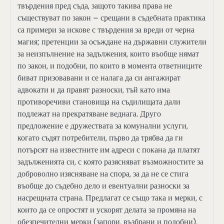
твърдения пред съда, защото такива права не
съществуват по закон – срещани в съдебната практика
са примери за искове с твърдения за вреди от черна
магия; претенции за осъждане на държавни служители
за неизпълнение на задължения, които въобще нямат
по закон, и подобни, по които в момента ответниците
биват призовавани и се налага да си ангажират
адвокати и да правят разноски, тъй като има
противоречиви становища на съдилищата дали
подлежат на прекратяване веднага. Друго
предложение е дружествата за комунални услуги,
когато съдят потребители, първо да трябва да ги
потърсят на известните им адреси с покана да платят
задълженията си, с която разясняват възможностите за
доброволно изясняване на спора, за да не се стига
въобще до съдебно дело и евентуални разноски за
насрещната страна. Предлагат се също така и мерки, с
които да се опростят и ускорят делата за промяна на
обезпечителни мерки (запори, възбрани и подобни),