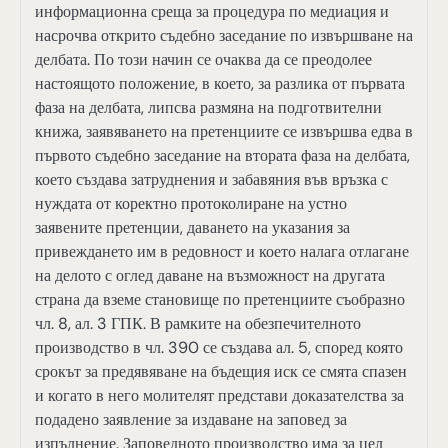
информационна среща за процедура по медиация и
насрочва открито съдебно заседание по извършване на
делбата. По този начин се очаква да се преодолее
настоящото положение, в което, за разлика от първата
фаза на делбата, липсва размяна на подготвителни
книжа, заявяването на претенциите се извършва едва в
първото съдебно заседание на втората фаза на делбата,
което създава затруднения и забавяния във връзка с
нуждата от коректно протоколиране на устно
заявените претенции, даването на указания за
привеждането им в редовност и което налага отлагане
на делото с оглед даване на възможност на другата
страна да вземе становище по претенциите съобразно
чл. 8, ал. 3 ГПК. В рамките на обезпечителното
производство в чл. 390 се създава ал. 5, според която
срокът за предявяване на бъдещия иск се смята спазен
и когато в него молителят представи доказателства за
подадено заявление за издаване на заповед за
изпълнение. Заповедното производство има за цел