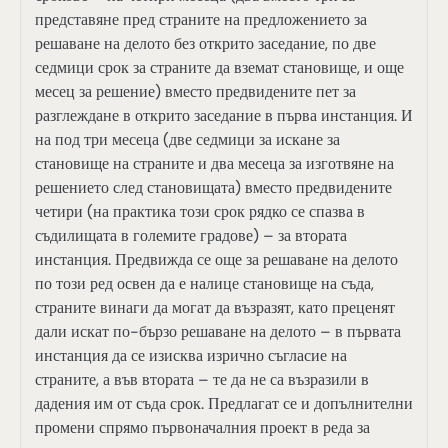
представяне пред страните на предложението за
решаване на делото без открито заседание, по две
седмици срок за страните да вземат становище, и още
месец за решение) вместо предвидените пет за
разглеждане в открито заседание в първа инстанция. И
на под три месеца (две седмици за искане за
становище на страните и два месеца за изготвяне на
решението след становищата) вместо предвидените
четири (на практика този срок рядко се спазва в
съдилищата в големите градове) – за втората
инстанция. Предвижда се още за решаване на делото
по този ред освен да е налице становище на съда,
страните винаги да могат да възразят, като преценят
дали искат по-бързо решаване на делото – в първата
инстанция да се изисква изрично съгласие на
страните, а във втората – те да не са възразили в
дадения им от съда срок. Предлагат се и допълнителни
промени спрямо първоначалния проект в реда за