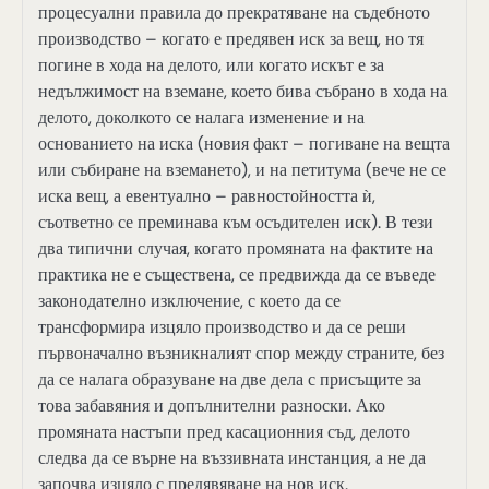
процесуални правила до прекратяване на съдебното
производство – когато е предявен иск за вещ, но тя
погине в хода на делото, или когато искът е за
недължимост на вземане, което бива събрано в хода на
делото, доколкото се налага изменение и на
основанието на иска (новия факт – погиване на вещта
или събиране на вземането), и на петитума (вече не се
иска вещ, а евентуално – равностойността ѝ,
съответно се преминава към осъдителен иск). В тези
два типични случая, когато промяната на фактите на
практика не е съществена, се предвижда да се въведе
законодателно изключение, с което да се
трансформира изцяло производство и да се реши
първоначално възникналият спор между страните, без
да се налага образуване на две дела с присъщите за
това забавяния и допълнителни разноски. Ако
промяната настъпи пред касационния съд, делото
следва да се върне на въззивната инстанция, а не да
започва изцяло с предявяване на нов иск.