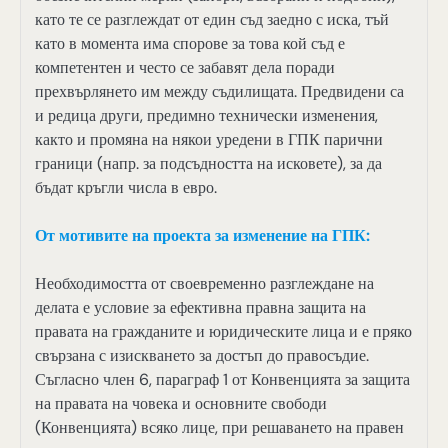
като те се разглеждат от един съд заедно с иска, тъй
като в момента има спорове за това кой съд е
компетентен и често се забавят дела поради
прехвърлянето им между съдилищата. Предвидени са
и редица други, предимно технически изменения,
както и промяна на някои уредени в ГПК парични
граници (напр. за подсъдността на исковете), за да
бъдат кръгли числа в евро.
От мотивите на проекта за изменение на ГПК:
Необходимостта от своевременно разглеждане на
делата е условие за ефективна правна защита на
правата на гражданите и юридическите лица и е пряко
свързана с изискването за достъп до правосъдие.
Съгласно член 6, параграф 1 от Конвенцията за защита
на правата на човека и основните свободи
(Конвенцията) всяко лице, при решаването на правен