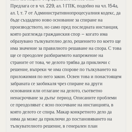
Предлага се в чл. 229, ал. 1 ГПК, подобно на чл. 154а,
ал. 1, т. 7 от Административнопроцесуалния кодекс, да
бъде създадено ново основание за спиране на
производството, но само пред последната инстанция,
която разглежда гражданския спор – когато има
образувано тълкувателно дело, решението по което ще
има значение за правилното решаване на спора. С това
ще се преодолее разбираемото напрежение на
страните от това, че делото трябва да приключи с
решение, въпреки че има спорове по тълкуването на
приложимия по него закон. Освен това и понастоящем
забраната се заобикаля чрез спиране на други
основания или отлагане на делото, съответно
ненасрочване за дълъг период. Описаните проблеми
се преодоляват с ясно посочване на инстанцията, в
която делото се спира. Макар конкретното дело да
няма да може да приключи до постановяването на
тълкувателното решение, в генерален план