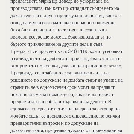
предлаганата мярка ще доведе до ускоряване на
производствата, тъй като ще отпаднат събирането на
доказателства и други процесуални действия, които с
оглед на изясненото материалноправно положение
биха били излишни. Спестеният по този начин
времеви ресурс ще може да бъде използван за по-
бързото приключване на другите дела в съда.
Предлагат се промени в чл. 346 ГПК, които ускоряват
разглеждането на делбените производства в унисон с
възприетото по всички дела концентрационно начало.
Предвижда се незабавно след влизане в сила на
решението по допускане на делбата съдът да указва на
страните, че в едномесечен срок могат да предявят
искания за сметки помежду си, както и да посочат
предпочитан способ за извършване на делбата. В
едномесечен срок от изтичане на срока за отговор по
молбите съдът се произнася с определение по всички
предварителни въпроси и по допускане на
доказателствата, преценява нуждата от провеждане на