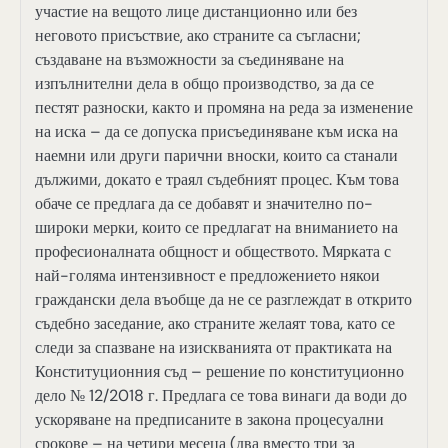
участие на вещото лице дистанционно или без
неговото присъствие, ако страните са съгласни;
създаване на възможности за съединяване на
изпълнителни дела в общо производство, за да се
пестят разноски, както и промяна на реда за изменение
на иска – да се допуска присъединяване към иска на
наемни или други парични вноски, които са станали
дължими, докато е траял съдебният процес. Към това
обаче се предлага да се добавят и значително по-
широки мерки, които се предлагат на вниманието на
професионалната общност и обществото. Мярката с
най-голяма интензивност е предложението някои
граждански дела въобще да не се разглеждат в открито
съдебно заседание, ако страните желаят това, като се
следи за спазване на изискванията от практиката на
Конституционния съд – решение по конституционно
дело № 12/2018 г. Предлага се това винаги да води до
ускоряване на предписаните в закона процесуални
срокове – на четири месеца (два вместо три за