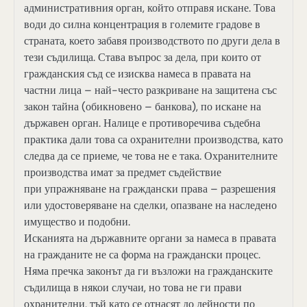
административния орган, който отправя искане. Това
води до силна концентрация в големите градове в
страната, което забавя производството по други дела в
тези съдилища. Става въпрос за дела, при които от
гражданския съд се изисква намеса в правата на
частни лица – най-често разкриване на защитена със
закон тайна (обикновено – банкова), по искане на
държавен орган. Налице е противоречива съдебна
практика дали това са охранителни производства, като
следва да се приеме, че това не е така. Охранителните
производства имат за предмет съдействие
при упражняване на граждански права – разрешения
или удостоверяване на сделки, опазване на наследено
имущество и подобни.
Исканията на държавните органи за намеса в правата
на гражданите не са форма на граждански процес.
Няма пречка законът да ги възложи на гражданските
съдилища в някои случаи, но това не ги прави
охранителни, тъй като се отнасят до дейности по