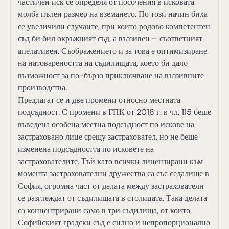
частичен иск се определя от посочения в исковата
молба пълен размер на вземането. По този начин биха
се увеличили случаите, при които родово компетентен
съд би бил окръжният съд, а въззивен – съответният
апелативен. Съображението и за това е оптимизиране
на натовареността на съдилищата, което би дало
възможност за по-бързо приключване на въззивните
производства.
Предлагат се и две промени относно местната
подсъдност. С промени в ГПК от 2018 г. в чл. 115 беше
въведена особена местна подсъдност по искове на
застраховано лице срещу застраховател, но не беше
изменена подсъдността по исковете на
застрахователите. Тъй като всички лицензирани към
момента застрахователни дружества са със седалище в
София, огромна част от делата между застрахователи
се разглеждат от съдилищата в столицата. Така делата
са концентрирани само в три съдилища, от които
Софийският градски съд е силно и непропорционално