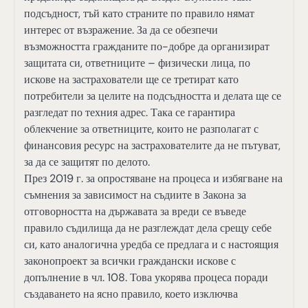
подсъдност, тъй като страните по правило нямат
интерес от възражение. За да се обезпечи
възможността гражданите по-добре да организират
защитата си, ответниците – физически лица, по
искове на застрахователи ще се третират като
потребители за целите на подсъдността и делата ще се
разгледат по техния адрес. Така се гарантира
облекчение за ответниците, които не разполагат с
финансовия ресурс на застрахователите да не пътуват,
за да се защитят по делото.
През 2019 г. за опростяване на процеса и избягване на
съмнения за зависимост на съдиите в Закона за
отговорността на държавата за вреди се въведе
правило съдилища да не разглеждат дела срещу себе
си, като аналогична уредба се предлага и с настоящия
законопроект за всички граждански искове с
допълнение в чл. 108. Това укорява процеса поради
създаването на ясно правило, което изключва