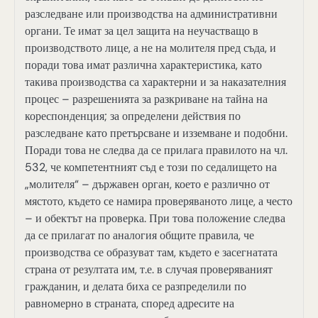
разследване или производства на административни
органи. Те имат за цел защита на неучастващо в
производството лице, а не на молителя пред съда, и
поради това имат различна характеристика, като
такива производства са характерни и за наказателния
процес – разрешенията за разкриване на тайна на
кореспонденция; за определени действия по
разследване като претърсване и изземване и подобни.
Поради това не следва да се прилага правилото на чл.
532, че компетентният съд е този по седалището на
„молителя“ – държавен орган, което е различно от
мястото, където се намира проверяваното лице, а често
– и обектът на проверка. При това положение следва
да се прилагат по аналогия общите правила, че
производства се образуват там, където е засегнатата
страна от резултата им, т.е. в случая проверяваният
гражданин, и делата биха се разпределили по
равномерно в страната, според адресите на