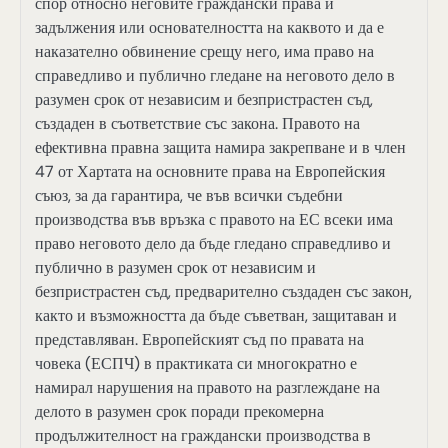
спор относно неговите граждански права и
задължения или основателността на каквото и да е
наказателно обвинение срещу него, има право на
справедливо и публично гледане на неговото дело в
разумен срок от независим и безпристрастен съд,
създаден в съответствие със закона. Правото на
ефективна правна защита намира закрепване и в член
47 от Хартата на основните права на Европейския
съюз, за да гарантира, че във всички съдебни
производства във връзка с правото на ЕС всеки има
право неговото дело да бъде гледано справедливо и
публично в разумен срок от независим и
безпристрастен съд, предварително създаден със закон,
както и възможността да бъде съветван, защитаван и
представляван. Европейският съд по правата на
човека (ЕСПЧ) в практиката си многократно е
намирал нарушения на правото на разглеждане на
делото в разумен срок поради прекомерна
продължителност на граждански производства в