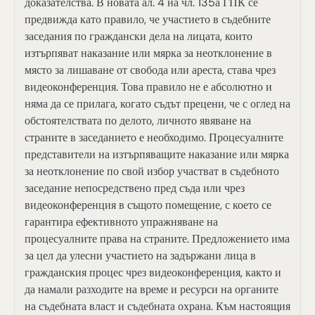
доказателства. В новата ал. 4 на чл. 135а ГПК се
предвижда като правило, че участието в съдебните
заседания по граждански дела на лицата, които
изтърпяват наказание или мярка за неотклонение в
място за лишаване от свобода или ареста, става чрез
видеоконференция. Това правило не е абсолютно и
няма да се прилага, когато съдът прецени, че с оглед на
обстоятелствата по делото, личното явяване на
страните в заседанието е необходимо. Процесуалните
представители на изтърпяващите наказание или мярка
за неотклонение по свой избор участват в съдебното
заседание непосредствено пред съда или чрез
видеоконференция в същото помещение, с което се
гарантира ефективното упражняване на
процесуалните права на страните. Предложението има
за цел да улесни участието на задържани лица в
гражданския процес чрез видеоконференция, както и
да намали разходите на време и ресурси на органите
на съдебната власт и съдебната охрана. Към настоящия