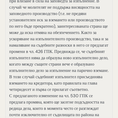
при влизане в сила на заповедта за изпълнение. В
случай че молителят не поддържа висящността на
заповедното производство (т.е. не предяви
установителен иск за вземането или производството
по него бъде прекратено), заинтересованата страна ще
може да иска отмяна на обезпечението. Както за
ускоряване на изпълнителното производство, така и за
намаляване на съдебните разноски в него се предлагат
промени в чл. 426 ГПК. Предвижда се, че съдебният
изпълнител няма да образува ново изпълнително дело,
когато между същите страни вече е образувано
изпълнително дело за изпълнение на парично вземане.
В този случай съдебният изпълнител присъединява
вземането на кредитора, като правилата на глава
четиридесет и първа се прилагат съответно.
С предлаганото изменение на чл. 530 ГПК се
предлага промяна, която ще засегне подсъдността на
редица дела, които в момента често се разглеждат
почти изключително от съдилищата по района на