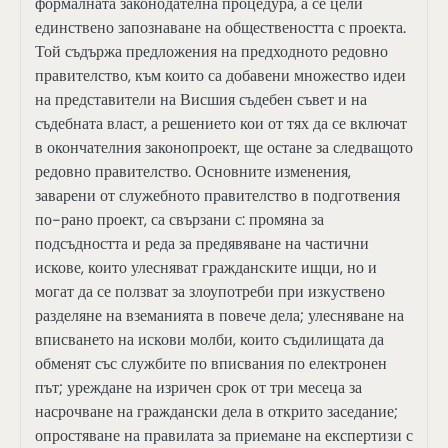
формалната законодателна процедура, а се цели
единствено запознаване на обществеността с проекта.
Той съдържа предложения на предходното редовно
правителство, към които са добавени множество идеи
на представители на Висшия съдебен съвет и на
съдебната власт, а решението кои от тях да се включат
в окончателния законопроект, ще остане за следващото
редовно правителство. Основните изменения,
заварени от служебното правителство в подготвения
по-рано проект, са свързани с: промяна за
подсъдността и реда за предявяване на частични
искове, които улесняват гражданските ищци, но и
могат да се ползват за злоупотреби при изкуствено
разделяне на вземанията в повече дела; улесняване на
вписването на искови молби, които съдилищата да
обменят със службите по вписвания по електронен
път; уреждане на изричен срок от три месеца за
насрочване на граждански дела в открито заседание;
опростяване на правилата за приемане на експертизи с