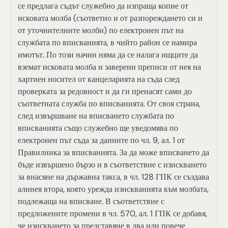
се предлага съдът служебно да изпраща копие от
исковата молба (съответно и от разпореждането си и
от уточнителните молби) по електронен път на
службата по вписванията, в чийто район се намира
имотът. По този начин няма да се налага ищците да
вземат исковата молба и заверени преписи от нея на
хартиен носител от канцеларията на съда след
проверката за редовност и да ги пренасят сами до
съответната служба по вписванията. От своя страна,
след извършване на вписването службата по
вписванията също служебно ще уведомява по
електронен път съда за данните по чл. 9, ал. 1 от
Правилника за вписванията. За да може вписването да
бъде извършено бързо и в съответствие с изискването
за внасяне на държавна такса, в чл. 128 ГПК се създава
алинея втора, която урежда изискванията към молбата,
подлежаща на вписване. В съответствие с
предложените промени в чл. 570, ал. 1 ГПК се добавя,
че изискването за представяне в два или повече