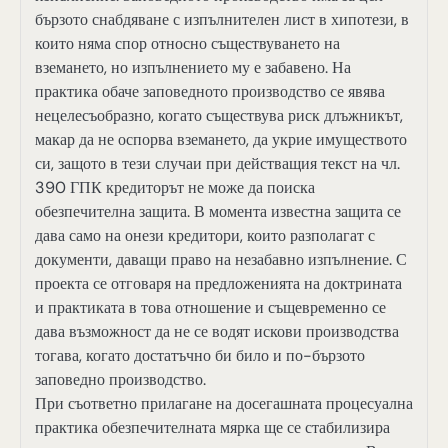
бързото снабдяване с изпълнителен лист в хипотези, в
които няма спор относно съществуването на
вземането, но изпълнението му е забавено. На
практика обаче заповедното производство се явява
нецелесъобразно, когато съществува риск длъжникът,
макар да не оспорва вземането, да укрие имуществото
си, защото в тези случаи при действащия текст на чл.
390 ГПК кредиторът не може да поиска
обезпечителна защита. В момента известна защита се
дава само на онези кредитори, които разполагат с
документи, даващи право на незабавно изпълнение. С
проекта се отговаря на предложенията на доктрината
и практиката в това отношение и същевременно се
дава възможност да не се водят искови производства
тогава, когато достатъчно би било и по-бързото
заповедно производство.
При съответно прилагане на досегашната процесуална
практика обезпечителната мярка ще се стабилизира