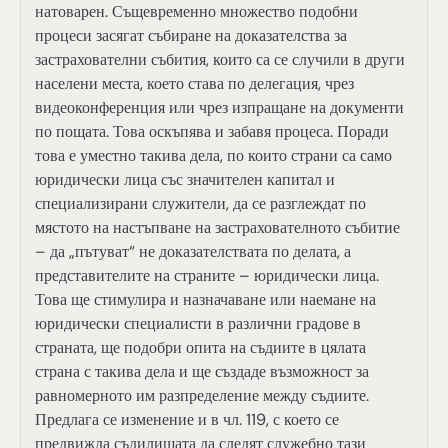
натоварен. Същевременно множество подобни
процеси засягат събиране на доказателства за
застрахователни събития, които са се случили в други
населени места, което става по делегация, чрез
видеоконференция или чрез изпращане на документи
по пощата. Това оскъпява и забавя процеса. Поради
това е уместно такива дела, по които страни са само
юридически лица със значителен капитал и
специализирани служители, да се разглеждат по
мястото на настъпване на застрахователното събитие
– да „пътуват“ не доказателствата по делата, а
представителите на страните – юридически лица.
Това ще стимулира и назначаване или наемане на
юридически специалисти в различни градове в
страната, ще подобри опита на съдиите в цялата
страна с такива дела и ще създаде възможност за
равномерното им разпределение между съдиите.
Предлага се изменение и в чл. 119, с което се
предвижда съдилищата да следят служебно тази