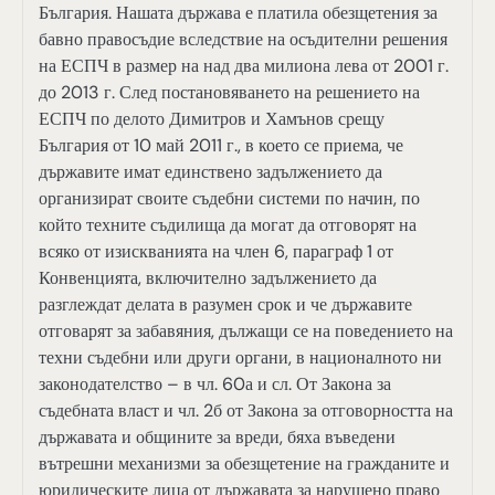
България. Нашата държава е платила обезщетения за
бавно правосъдие вследствие на осъдителни решения
на ЕСПЧ в размер на над два милиона лева от 2001 г.
до 2013 г. След постановяването на решението на
ЕСПЧ по делото Димитров и Хамънов срещу
България от 10 май 2011 г., в което се приема, че
държавите имат единствено задължението да
организират своите съдебни системи по начин, по
който техните съдилища да могат да отговорят на
всяко от изискванията на член 6, параграф 1 от
Конвенцията, включително задължението да
разглеждат делата в разумен срок и че държавите
отговарят за забавяния, дължащи се на поведението на
техни съдебни или други органи, в националното ни
законодателство – в чл. 60а и сл. От Закона за
съдебната власт и чл. 2б от Закона за отговорността на
държавата и общините за вреди, бяха въведени
вътрешни механизми за обезщетение на гражданите и
юридическите лица от държавата за нарушено право