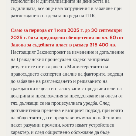
технологии и дигитализацията на дейността на
съдилищата, все още има затруднения и забавяне при
разглеждането на делата по реда на ГПК.
С
амо за периода от 1 юли 2025 г. до 30 септември
2025 г. бяха предвидени обезщетения по чл. 60з от
Закона за съдебната власт в размер 315 400 лв.
Настоящият Законопроект за изменение и допълнение
на Гражданския процесуален кодекс възприема
резултатите от извършен в Министерството на
правосъдието експертен анализ на факторите, водещи
до забавяне на разглеждането и решаването на
гражданските дела и съгласувани с представители на
доктрината предложения за преодоляване на онези от
тях, дължащи се на процесуалната уредба. След
допълнителна преценка е възприет подход, при който
на обществото да се представи възможно най-широк
пакет разумни промени, които нямат устройствен
характер, и след обществено обсъждане да бъде