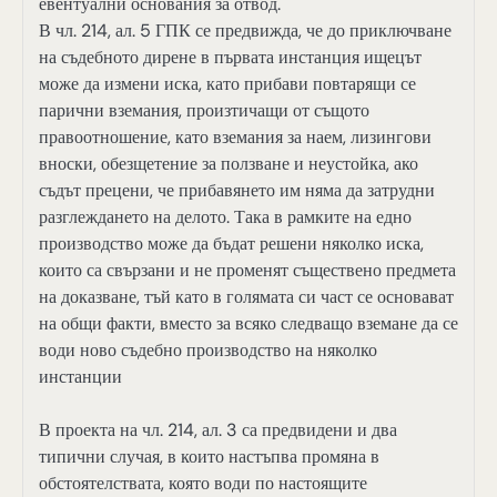
евентуални основания за отвод.
В чл. 214, ал. 5 ГПК се предвижда, че до приключване
на съдебното дирене в първата инстанция ищецът
може да измени иска, като прибави повтарящи се
парични вземания, произтичащи от същото
правоотношение, като вземания за наем, лизингови
вноски, обезщетение за ползване и неустойка, ако
съдът прецени, че прибавянето им няма да затрудни
разглеждането на делото. Така в рамките на едно
производство може да бъдат решени няколко иска,
които са свързани и не променят съществено предмета
на доказване, тъй като в голямата си част се основават
на общи факти, вместо за всяко следващо вземане да се
води ново съдебно производство на няколко
инстанции
В проекта на чл. 214, ал. 3 са предвидени и два
типични случая, в които настъпва промяна в
обстоятелствата, която води по настоящите