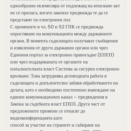
еднообразни екземпляра от подлежащ на вписване акт
не се прилага, когато законът предвижда те да се
представят по електронен път.
С промените в чл. 50 и 52 ГПК се предвижда
опростяване на комуникацията между държавните
органи. В момента съдилищата получават съобщения
и изявления от други държавни органи или чрез
Единния портал за електронно правосъдие (ЕПЕП)
или чрез поддържаната от органите на
изпълнителната власт Система за сигурно електронно
връчване. Това затруднява деловодната работа в
съдилищата и допълнително забавя обработването на
делата, като е необходимо постепенно въвеждане на
единен комуникационен канал – предвидения в
Закона за съдебната власт ЕПЕП. Друга част от
предложените промени се отнасят до
видеоконференцията като
способ за участие на страните и събиране на