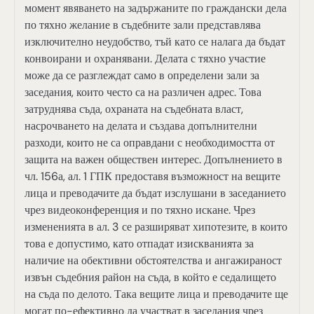
момент явяването на задържаните по граждански дела
по тяхно желание в съдебните зали представлява
изключително неудобство, тъй като се налага да бъдат
конвоирани и охранявани. Делата с тяхно участие
може да се разглеждат само в определени зали за
заседания, които често са на различен адрес. Това
затруднява съда, охраната на съдебната власт,
насрочването на делата и създава допълнителни
разходи, които не са оправдани с необходимостта от
защита на важен обществен интерес. Допълнението в
чл. 156а, ал. 1 ГПК предоставя възможност на вещите
лица и преводачите да бъдат изслушани в заседанието
чрез видеоконференция и по тяхно искане. Чрез
измененията в ал. 3 се разширяват хипотезите, в които
това е допустимо, като отпадат изискванията за
наличие на обективни обстоятелства и ангажираност
извън съдебния район на съда, в който е седалището
на съда по делото. Така вещите лица и преводачите ще
могат по-ефективно да участват в заседания чрез