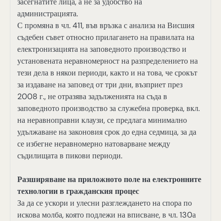
засегнатите лица, а не за удобство на
администрацията.
С промяна в чл. 411, във връзка с анализа на Висшия
съдебен съвет относно прилагането на правилата на
електронизацията на заповедното производство и
установената неравномерност на разпределението на
тези дела в някои периоди, както и на това, че срокът
за издаване на заповед от три дни, възприет през
2008 г., не отразява задълженията на съда в
заповедното производство за служебна проверка, вкл.
на неравноправни клаузи, се предлага минимално
удължаване на законовия срок до една седмица, за да
се избегне неравномерно натоварване между
съдилищата в пикови периоди.
Разширяване на приложното поле на електронните
технологии в гражданския процес
За да се ускори и улесни разглеждането на спора по
искова молба, която подлежи на вписване, в чл. 130а