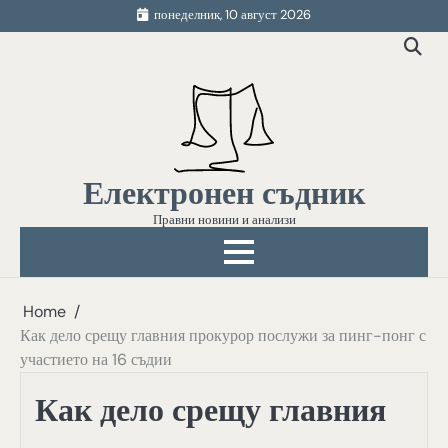
Skip
понеделник, 10 август 2026
to
content
Електронен съдник
Правни новини и анализи
Home
Как дело срещу главния прокурор послужи за пинг-понг с
участието на 16 съдии
Как дело срещу главния