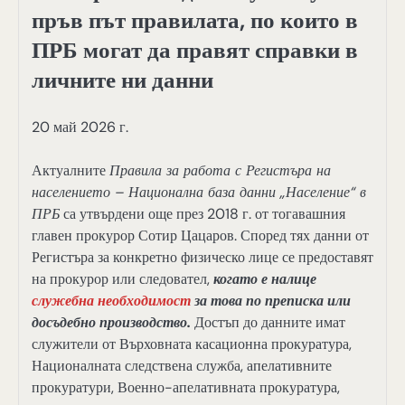
пръв път правилата, по които в
ПРБ могат да правят справки в
личните ни данни
20 май 2026 г.
Актуалните
Правила за работа с Регистъра на
населението – Национална база данни „Население“ в
ПРБ
са утвърдени още през 2018 г. от тогавашния
главен прокурор Сотир Цацаров. Според тях данни от
Регистъра за конкретно физическо лице се предоставят
на прокурор или следовател,
когато е налице
служебна необходимост
за това по преписка или
досъдебно производство.
Достъп до данните имат
служители от Върховната касационна прокуратура,
Националната следствена служба, апелативните
прокуратури, Военно-апелативната прокуратура,