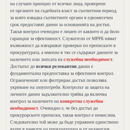
на случаен принцип от всички лица, проверени
от органите на съдебната власт за съответния период,
за която извадка съответните органи в едномесечен
срок предоставят данни за основанията на достъп.
Такъв контрол очевидно е лишен от каквито и да било
гаранции за ефективност. Служители от МРРБ нямат
възможност да извършват проверки по преписките в
прокуратурата, а именно в тях се съдържат данните за
наличието или липсата на
служебна необходимост
.
Достъпът до
всички релевантни
данни е
фундаментална предпоставка за ефективен контрол.
Ограниченият или филтриран достъп позволява
укриване на злоупотреби. Контролът за защита на
личните данни задължително трябва да включва
контрол за наличието на
конкретна служебна
необходимост
. Очевидно е, че без достъп до
прокурорските преписки, такъв контрол е немислим.
Следователно той може да бъде упражнен единствено
вътре в рамките на прокуратурата и от независим