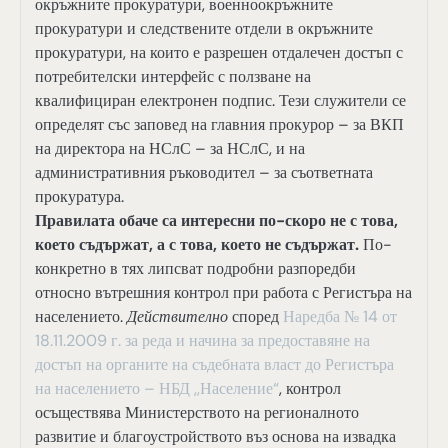
окръжните прокуратури, военноокръжните
прокуратури и следствените отдели в окръжните
прокуратури, на които е разрешен отдалечен достъп с
потребителски интерфейс с ползване на
квалифициран електронен подпис. Тези служители се
определят със заповед на главния прокурор – за ВКП
на директора на НСлС – за НСлС, и на
административния ръководител – за съответната
прокуратура.
Правилата обаче са интересни по-скоро не с това,
което съдържат, а с това, което не съдържат.
По-
конкретно в тях липсват подробни разпоредби
относно вътрешния контрол при работа с Регистъра на
населението.
Действително
според
Наредба № 14 от
18.11.2009 г. за реда и начина за предоставяне на
достъп на органите на съдебната власт до Регистъра
на населението – НБД ,,Население“
, контрол
осъществява Министерството на регионалното
развитие и благоустройството въз основа на извадка