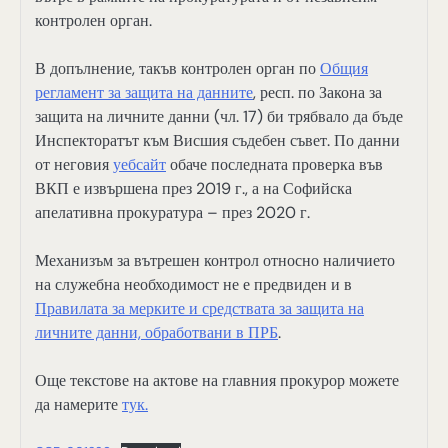
контролен орган.
В допълнение, такъв контролен орган по
Общия
регламент за защита на данните
, респ. по Закона за
защита на личните данни (чл. 17) би трябвало да бъде
Инспекторатът към Висшия съдебен съвет. По данни
от неговия
уебсайт
обаче последната проверка във
ВКП е извършена през 2019 г., а на Софийска
апелативна прокуратура – през 2020 г.
Механизъм за вътрешен контрол относно наличието
на служебна необходимост не е предвиден и в
Правилата за мерките и средствата за защита на
личните данни, обработвани в ПРБ
.
Още текстове на актове на главния прокурор можете
да намерите
тук.