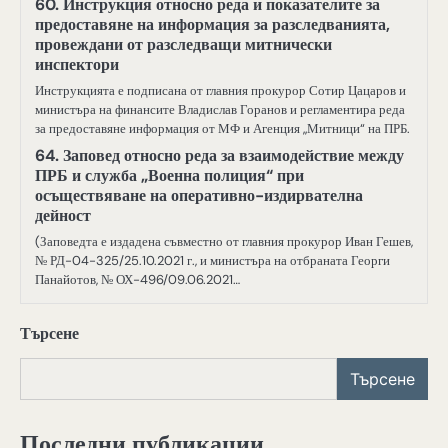
60. Инструкция относно реда и показателите за
предоставяне на информация за разследванията,
провеждани от разследващи митнически
инспектори
Инструкцията е подписана от главния прокурор Сотир Цацаров и
министъра на финансите Владислав Горанов и регламентира реда
за предоставяне информация от МФ и Агенция „Митници“ на ПРБ.
64. Заповед относно реда за взаимодействие между
ПРБ и служба „Военна полиция“ при
осъществяване на оперативно-издирвателна
дейност
(Заповедта е издадена съвместно от главния прокурор Иван Гешев,
№ РД-04-325/25.10.2021 г., и министъра на отбраната Георги
Панайотов, № ОХ-496/09.06.2021…
Търсене
Търсене
Последни публикации