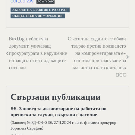
CCF_001239
Download
АКТОВЕ НА ГЛАВНИЯ ПРОКУРОР
ОБЩЕСТВЕНА ИНФОРМАЦИЯ
Навигация
Bird.bg публикува
Съюзът на съдиите се обяви
документ, уличаващ
твърдо против ползването
прокуратурата в нарушение
на компрометираната е-
на защитата на подаващите
система при гласуване за
сигнали
магистратската квота във
ВСС
Свързани публикации
95. Заповед за активизиране на работата по
преписки за случаи, свързани с насилие
(Заповед № РД-04-336/27.11.2024 г. на и. ф. главен прокурор
Борислав Сарафов)