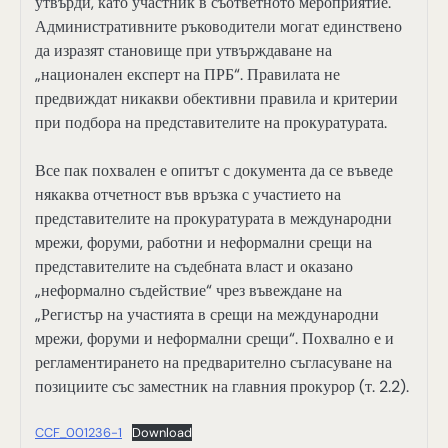
утвърди, като участник в съответното мероприятие.
Административните ръководители могат единствено
да изразят становище при утвърждаване на
„национален експерт на ПРБ“. Правилата не
предвиждат никакви обективни правила и критерии
при подбора на представителите на прокуратурата.
Все пак похвален е опитът с документа да се въведе
някаква отчетност във връзка с участието на
представителите на прокуратурата в международни
мрежи, форуми, работни и неформални срещи на
представителите на съдебната власт и оказано
„неформално съдействие“ чрез въвеждане на
„Регистър на участията в срещи на международни
мрежи, форуми и неформални срещи“. Похвално е и
регламентирането на предварително съгласуване на
позициите със заместник на главния прокурор (т. 2.2).
CCF_001236-1
Download