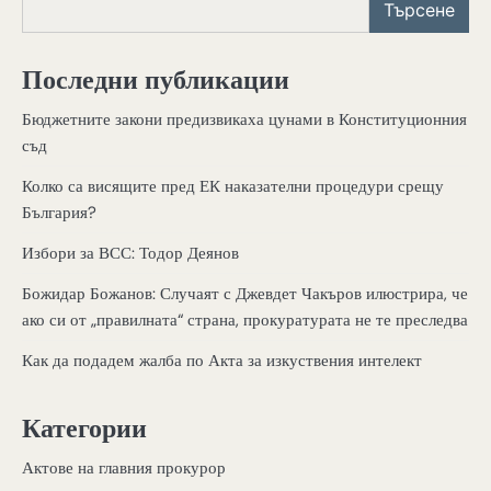
Търсене
Последни публикации
Бюджетните закони предизвикаха цунами в Конституционния
съд
Колко са висящите пред ЕК наказателни процедури срещу
България?
Избори за ВСС: Тодор Деянов
Божидар Божанов: Случаят с Джевдет Чакъров илюстрира, че
ако си от „правилната“ страна, прокуратурата не те преследва
Как да подадем жалба по Акта за изкуствения интелект
Категории
Актове на главния прокурор