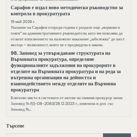
Сарафов е издал ново методическо ръководство за
контрола в прокуратурата
19 май 2026 г.
Указание на Сарафов отпреди година е раздало още „моркови и
тояги“ на административните ръководители, като им поволява да
отлагат изпълнението на наложено наказание „забележка“ до шест
месеца – възможност, която не е предвидена в закона.
98. Заповед за утвърждаване структурата на
Върховната прокуратура, определяне
функционалните задължения на прокурорите в
отделите на Върховната прокуратура и на реда за
вътрешна организация на дейността и
взаимодействието между отделите на Върховна
прокуратура
Ключово място в системата от актове на главния прокурор заема
Заповед № РД-08-2083/28.12.2023 г., изменена и доп. със
Заповед №…
Търсене