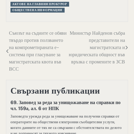
АКТОВЕ НА ГЛАВНИЯ ПРОКУРОР
ОБЩЕСТВЕНА ИНФОРМАЦИЯ
Навигация
Съюзът на съдиите се обяви
Министър Найденов събра
твърдо против ползването
представители на
на компрометираната е-
магистратската и
система при гласуване за
юридическата общност във
магистратската квота във
връзка с промените в ЗСВ
ВСС
Свързани публикации
69. Заповед за реда за унищожаване на справки по
чл. 159а, ал. 6 от НПК
Заповедта урежда реда за унищожаване на получени справки от
операторите на обществени електронни съобщителни услуги,
когато данните от тях не са свързани с обстоятелствата по делото
и не допринасят за тяхното изясняване.