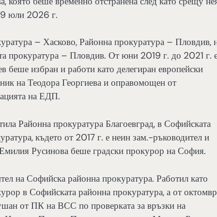
, която беше временно отстранена след като срещу не
29 юли 2026 г.
куратура – Хасково, Районна прокуратура – Пловдив, 
та прокуратура – Пловдив. От юни 2019 г. до 2021 г. 
в беше избран и работи като делегиран европейски
тник на Теодора Георгиева и оправомощен от
ацията на ЕДП.
тила Районна прокуратура Благоевград, в Софийската
ратура, където от 2017 г. е неин зам.-ръководител и
о Емилия Русинова беше градски прокурор на София.
тел на Софийска районна прокуратура. Работил като
окурор в Софийската районна прокуратура, а от октомв
ушан от ПК на ВСС по проверката за връзки на