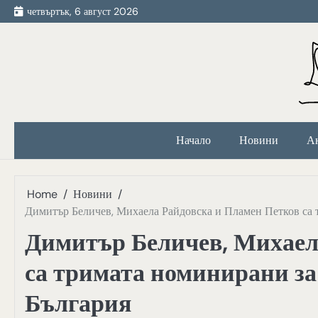
Skip
четвъртък, 6 август 2026
to
content
Начало
Новини
А
Home
Новини
Димитър Беличев, Михаела Райдовска и Пламен Петков са 
Димитър Беличев, Михаел
са тримата номинирани за
България