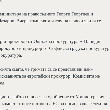
т министъра на правосъдието Георги Георгиев и
азаров. Вчера комисията изслуша всички явили се
ор и прокурор от Окръжна прокуратура – Пловдив.
прокурор и прокурор от Софийска градска прокуратур
рокуратура.
ията смята, че тримата са се представили най-
зискванията за европейски прокурор. Комисията не
ед.
дието, който ги внася за одобрение от Министерския
а компетентните органи на ЕС за последваща селекция.