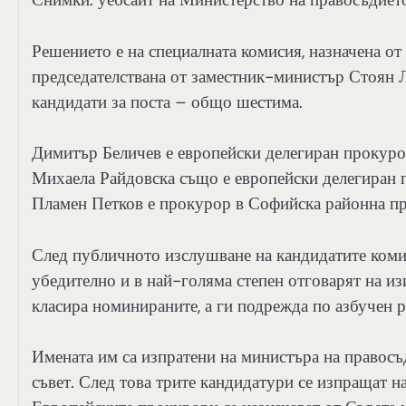
Решението е на специалната комисия, назначена о
председателствана от заместник-министър Стоян Л
кандидати за поста – общо шестима.
Димитър Беличев е европейски делегиран прокур
Михаела Райдовска също е европейски делегиран 
Пламен Петков е прокурор в Софийска районна п
След публичното изслушване на кандидатите комис
убедително и в най-голяма степен отговарят на и
класира номинираните, а ги подрежда по азбучен р
Имената им са изпратени на министъра на правосъ
съвет. След това трите кандидатури се изпращат н