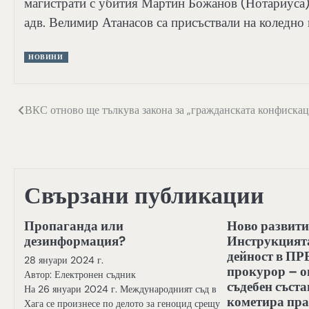
магистрати с убития Мартин Божанов (Нотариуса
адв. Велимир Атанасов са присъствали на коледно 
НОВИНИ
Навигация
ВКС отново ще тълкува закона за „гражданската конфискац
Свързани публикации
Пропаганда или
Ново развити
дезинформация?
Инструкцията
дейност в ПР
28 януари 2024 г.
прокурор – о
Автор: Електронен съдник
съдебен съста
На 26 януари 2024 г. Международният съд в
кометира пра
Хага се произнесе по делото за геноцид срещу