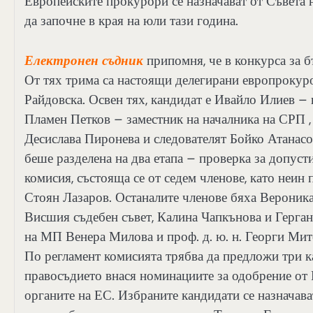
Европейските прокурори се назначават от Съвета 
да започне в края на юли тази година.
Електронен съдник
припомня, че в конкурса за б
От тях трима са настоящи делегирани европроку
Райдовска. Освен тях, кандидат е Ивайло Илиев –
Пламен Петков – заместник на началника на СРП 
Десислава Пиронева и следователят Бойко Атанас
беше разделена на два етапа – проверка за допус
комисия, състояща се от седем членове, като неи
Стоян Лазаров. Останалите членове бяха Вероник
Висшия съдебен съвет, Калина Чапкънова и Герган
на МП Венера Милова и проф. д. ю. н. Георги Ми
По регламент комисията трябва да предложи три к
правосъдието внася номинациите за одобрение от 
органите на ЕС. Избраните кандидати се назначав