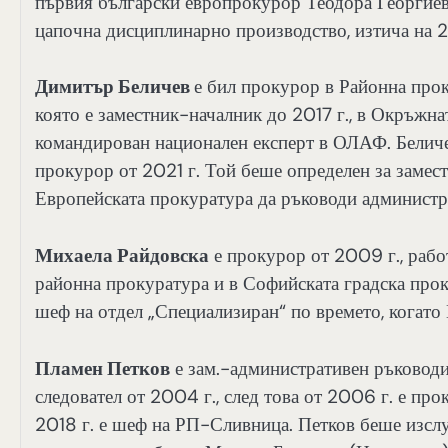
първия български европрокурор Теодора Георгиева
цапочна дисциплинарно производство, изтича на 
Димитър Беличев
е бил прокурор в Районна про
която е заместник-началник до 2017 г., в Окръжна
командирован национален експерт в ОЛАФ. Беличе
прокурор от 2021 г. Той беше определен за замес
Европейската прокуратура да ръководи администр
Михаела Райдовска
е прокурор от 2009 г., рабо
районна прокуратура и в Софийската градска проку
шеф на отдел „Специализиран“ по времето, когат
Пламен Петков
е зам.-административен ръководи
следовател от 2004 г., след това от 2006 г. е пр
2018 г. е шеф на РП-Сливница. Петков беше изсл