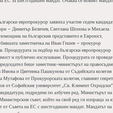
на ЕС за шестгодишен мандат. Очаква се новият мандат
ългарски европрокурор заявиха участие седем кандида
рори – Димитър Беличев, Светлана Шопова и Михаела
 помощник на българския представител в Евроюст,
, бившата заместничка на Иван Гешев – прокурор
ов. Процедурата за подбор на български европрокурор
тимост и публично изслушване. Процедурата се проведе
н председател беше заместник-министърът на правосъди
а Имова и Цветинка Пашкунова от Съдийската колегия
а Мутафова от Прокурорската колегия, главният секре
тов от Софийския университет „Св. Климент Охридски“
андидатури, подредени по азбучен ред. Министърът на
Министерския съвет, който на свой ред ги изпраща за 
ат от Съвета на ЕС с шестгодишен мандат. Мандатът на