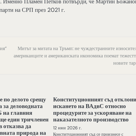
). Именно Пламен Петков потвърди, че Мартин Божано
парти на СРП през 2021 г.
ия“
Митът за митата на Тръмп: не чуждестранните износител
американците и американската икономика поемат тежестт
новите та
е по делото срещу
Конституционният съд отклон
 за деловодната
искането на ВАдвС относно
Б на главния
процедурите за ускоряване на
ще един тричленен
наказателното производство
в отказва да
12 юни 2026 г.
вната природа на
Конституционният съд се произнесе с