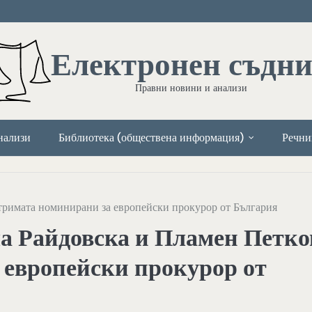
Електронен съдн
Правни новини и анализи
нализи
Библиотека (обществена информация)
Речни
тримата номинирани за европейски прокурор от България
а Райдовска и Пламен Петко
 европейски прокурор от