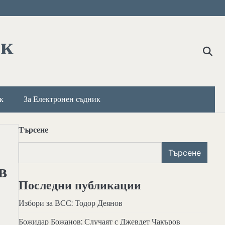
ик
к
За Електронен съдник
Търсене
Търсене
в
Последни публикации
Избори за ВСС: Тодор Деянов
Божидар Божанов: Случаят с Джевдет Чакъров