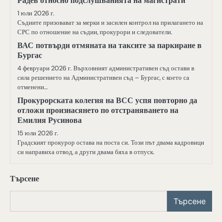
Радев относно подслушванията на магистрати
1 юли 2026 г.
Съдиите призовават за мерки и засилен контрол на прилагането на
СРС по отношение на съдии, прокурори и следователи.
ВАС потвърди отмяната на таксите за паркиране в
Бургас
4 февруари 2026 г. Върховният административен съд остави в
сила решението на Административен съд – Бургас, с което са
отменени…
Прокурорската колегия на ВСС успя повторно да
отложи произнасянето по отстраняването на
Емилия Русинова
15 юли 2026 г.
Градският прокурор остава на поста си. Този път двама кадровици
си направиха отвод, а други двама бяха в отпуск.
Търсене
Търсене