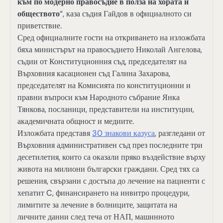
към по модерно правосъдие в полза на хората и
обществото
“, каза съдия Гайдов в официалното си
приветствие.
Сред официалните гости на откриването на изложбата
бяха министърът на правосъдието Николай Ангелова,
съдии от Конституционния съд, председателят на
Върховния касационен съд Галина Захарова,
председателят на Комисията по конституционни и
правни въпроси към Народното събрание Янка
Тянкова, посланици, представители на институции,
академичната общност и медиите.
Изложбата представя
30 знакови казуса
, разгледани от
Върховния административен съд през последните три
десетилетия, които са оказали пряко въздействие върху
живота на милиони български граждани. Сред тях са
решения, свързани с достъпа до лечение на пациенти с
хепатит C, финансирането на инвитро процедури,
лимитите за лечение в болниците, защитата на
личните данни след теча от НАП, машинното