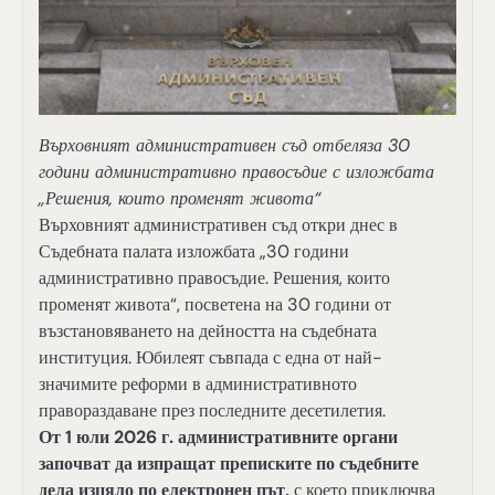
Върховният административен съд отбеляза 30
години административно правосъдие с изложбата
„Решения, които променят живота“
Върховният административен съд откри днес в
Съдебната палата изложбата „30 години
административно правосъдие. Решения, които
променят живота“, посветена на 30 години от
възстановяването на дейността на съдебната
институция. Юбилеят съвпада с една от най-
значимите реформи в административното
правораздаване през последните десетилетия.
От 1 юли 2026 г. административните органи
започват да изпращат преписките по съдебните
дела изцяло по електронен път,
с което приключва