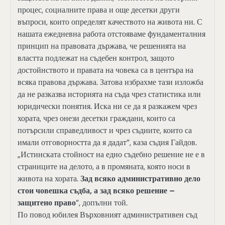
процес, социалните права и още десетки други
въпроси, които определят качеството на живота ни. С
нашата ежедневна работа отстояваме фундаменталния
принцип на правовата държава, че решенията на
властта подлежат на съдебен контрол, защото
достойнството и правата на човека са в центъра на
всяка правова държава. Затова избрахме тази изложба
да не разказва историята на съда чрез статистика или
юридически понятия. Иска ни се да я разкажем чрез
хората, чрез онези десетки граждани, които са
потърсили справедливост и чрез съдиите, които са
имали отговорността да я дадат“, каза съдия Гайдов.
„Истинската стойност на едно съдебно решение не е в
страниците на делото, а в промяната, която носи в
живота на хората.
Зад всяко административно дело
стои човешка съдба, а зад всяко решение –
защитено право
“, допълни той.
По повод юбилея Върховният административен съд