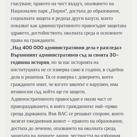
гласуване, правото на чист въздух, опазването на
Национален парк „Пирин“, достъпа до образование,
социалната защита и редица други казуси, които
показват как административното правосъдие защитава
здравето, достойнството, околната среда и основните
права на гражданите.
„
Над 400 000 административни дела е разгледал
Върховният административен съд за своята 30-
годишна история
, но за нас историята на
институцията не се измерва само в години, в съдебни
дела и решения. Тя се измерва с доверието, което
гражданите имат, че когато законът е нарушен, има
независим съд, който ще ги защити.
Административното правосъдие е онази част от
правораздаването, в която гражданинът най-пряко
среща държавата. Във ВАС се решават спорове, които
засягат ежедневния живот – правото на образование,
достъпа до лечение, опазването на околната среда,
защитата на личните данни, честността на изборния