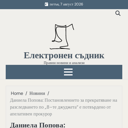
Skip
петък, 7 август 2026
to
content
Електронен съдник
Правни новини и анализи
Home
Новини
Даниела Попова: Постановлението за прекратяване на
разследването по „8–те джуджета“ е потвърдено от
апелативен прокурор
Даниела Попова: