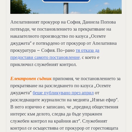
Апелативният прокурор на София, Даниела Попова
потвърди, че постановлението за прекратяване на
наказателното производство по казуса „Осемте
джуджета“ е потвърдено от прокурор от Апелативна
прокуратура – София. По-рано
тя отказа да
предостави самото постановление,
с което е
приключил служебният контрол.
Електронен съдник
припомня, че постановлението за
прекратяване на разследването по казуса „Осемте
джуджета“
беше публикувано през април
от
разследващите журналисти на медията „Извън ефир“.
В него изрично е записано, че „предвид обществения
интерес към делото, следва да бъде упражнен
служебен контрол на крайния акт“. Служебният
контрол се осъществява от прокурор от горестоящата