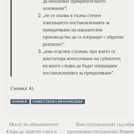
да обосноват прекратителното
основание“;
„не се спазва в пълна степен
изискването постановленията за
прекратяване на наказателни
производства да се изпращат с обратни
разписки“;
„има отделни слуачаи, при които се
констатира непосочване на субектите,
на които следва да бъдат изпращани
постановленията за прекратяване“.
Снимка: AI.
НОВИНИ
ОБЩЕСТВЕНА ИНФОРМАЦИЯ
Навигация
Могат ли обикновените
Конституционният съд обяв
хора да защитят гласа и
противоконституционно Решен