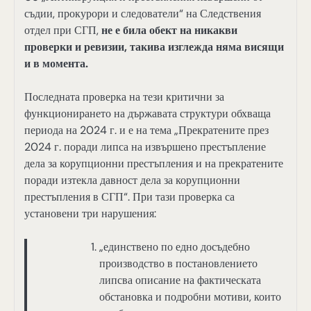
съдии, прокурори и следователи“ на Следствения
отдел при СГП,
не е била обект на никакви
проверки и ревизии, такива изглежда няма висящи
и в момента.
Последната проверка на тези критични за
функционирането на държавата структури обхваща
периода на 2024 г. и е на тема „Прекратените през
2024 г. поради липса на извършено престъпление
дела за корупционни престъпления и на прекратените
поради изтекла давност дела за корупционни
престъпления в СГП“. При тази проверка са
установени три нарушения:
„единствено по едно досъдебно
производство в постановлението
липсва описание на фактическата
обстановка и подробни мотиви, които