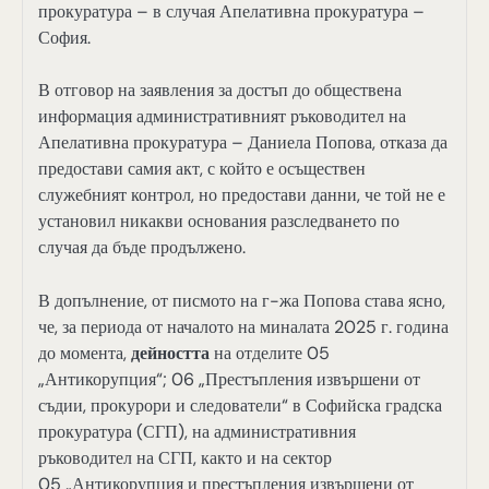
прокуратура – в случая Апелативна прокуратура –
София.
В отговор на заявления за достъп до обществена
информация административният ръководител на
Апелативна прокуратура – Даниела Попова, отказа да
предостави самия акт, с който е осъществен
служебният контрол, но предостави данни, че той не е
установил никакви основания разследването по
случая да бъде продължено.
В допълнение, от писмото на г-жа Попова става ясно,
че, за периода от началото на миналата 2025 г. година
до момента,
дейността
на отделите 05
„Антикорупция“; 06 „Престъпления извършени от
съдии, прокурори и следователи“ в Софийска градска
прокуратура (СГП), на административния
ръководител на СГП, както и на сектор
05 „Антикорупция и престъпления извършени от