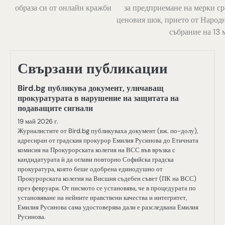
образа си от онлайн кражби
за предприемане на мерки с
ценовия шок, прието от Народ
събрание на 13 
Свързани публикации
Bird.bg публикува документ, уличаващ
прокуратурата в нарушение на защитата на
подаващите сигнали
19 май 2026 г.
Журналистите от Bird.bg публикуваха документ (вж. по-долу),
адресиран от градския прокурор Емилия Русинова до Етичната
комисия на Прокурорската колегия на ВСС във връзка с
кандидатурата ѝ да оглави повторно Софийска градска
прокуратура, която беше одобрена единодушно от
Прокурорската колегия на Висшия съдебен съвет (ПК на ВСС)
през февруари. От писмото се установява, че в процедурата по
установяване на нейните нравствени качества и интегритет,
Емилия Русинова сама удостоверява дали е разследвана Емилия
Русинова.