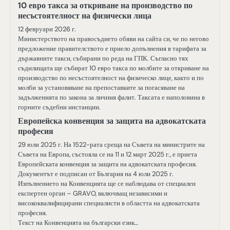
10 евро такса за откриване на производство по
несъстоятелност на физически лица
12 февруари 2026 г.
Министерството на правосъдието обяви на сайта си, че по негово
предложение правителството е приело допълнения в тарифата за
държавните такси, събирани по реда на ГПК. Съгласно тях
съдилищата ще събират 10 евро такса по молбите за откриване на
производство по несъстоятелност на физическо лице, както и по
молби за установяване на препоставките за погасяване на
задълженията по закона за личния фалит. Таксата е наполовина в
горните съдебни инстанции.
Европейска конвенция за защита на адвокатската
професия
29 юли 2025 г. На 1522-рата среща на Съвета на министрите на
Съвета на Европа, състояла се на 11 и 12 март 2025 г., е приета
Европейската конвенция за защита на адвокатската професия.
Документът е подписан от България на 4 юли 2025 г.
Изпълнението на Конвенцията ще се наблюдава от специален
експертен орган – GRAVO, включващ независими и
висококвалифицирани специалисти в областта на адвокатската
професия.
Текст на Конвенцията на български език…