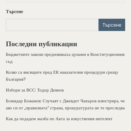
Търсене
Търсене
Последни публикации
Бюджетните закони предизвикаха цунами в Конституционния
съд
Колко са висящите пред ЕК наказателни процедури срещу
България?
Избори за ВСС: Тодор Деянов
Божидар Божанов: Случаят с Джевдет Чакъров илюстрира, че
ако си от „правилната“ страна, прокуратурата не те преследва
Как да подадем жалба по Акта за изкуствения интелект